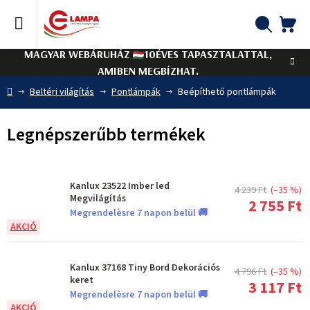
Ugrás
a
fő
KO
Keresés
tartalomhoz
MAGYAR WEBÁRUHÁZ
10ÉVES TAPASZTALATTAL,
AMIBEN MEGBÍZHAT.
Kezdőlap
Beltéri világítás
Pontlámpák
Beépíthető pontlámpák
Legnépszerűbb termékek
Kanlux 23522 Imber led
4 239 Ft
(–35 %)
Megvilágítás
2 755 Ft
Megrendelèsre 7 napon belül 🚚
Kanlux 37168 Tiny Bord Dekorációs
4 796 Ft
(–35 %)
keret
3 117 Ft
Megrendelèsre 7 napon belül 🚚