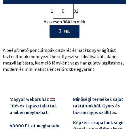
L
1
32
a
L
p
összesen
384
termék
i
o
s
FEL
z
t
á
a
s
A beépíthető pontlámpák diszkrét és hatékony világítást
i
biztosítanak mennyezetbe süllyesztve. Ideálisak általános
r
megvilágításra, kiemelő fényként vagy hangulatvilágításhoz,
á
modern és minimalista enteriőrökbe egyaránt.
n
y
í
t
Magyar webáruház
Minőségi termékek saját
á
10éves tapasztalattal,
raktárunkból. Gyors és
s
amiben megbízhat.
biztonságos szállitás.
e
l
Képzett csapatunk segít
40000 Ft-ot meghaladó
e
Önnek. Egyedi figyelmet