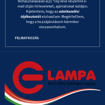
felhasználásával a(z)
*cég neve
részemre e-
mail útján hírleveleket, ajánlatokat küldjön.
Kijelentem, hogy az
adatkezelési
tájékoztatót
elolvastam. Megértettem,
hogy a hozzájárulásom bármikor
visszavonhatom.
FELIRATKOZÁS