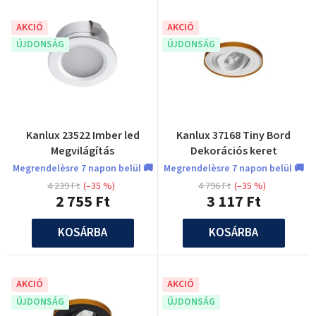
k
m
e
AKCIÓ
AKCIÓ
é
ÚJDONSÁG
ÚJDONSÁG
k
k
l
e
i
k
s
r
t
Kanlux 23522 Imber led
Kanlux 37168 Tiny Bord
e
Megvilágítás
Dekorációs keret
á
n
Megrendelèsre 7 napon belül 🚚
Megrendelèsre 7 napon belül 🚚
j
4 239 Ft
(–35 %)
4 796 Ft
(–35 %)
d
2 755 Ft
3 117 Ft
a
e
KOSÁRBA
KOSÁRBA
z
é
s
AKCIÓ
AKCIÓ
e
ÚJDONSÁG
ÚJDONSÁG