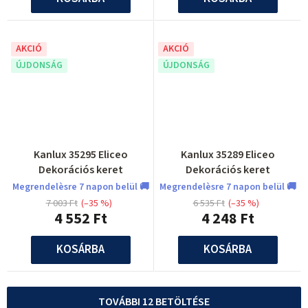
AKCIÓ
AKCIÓ
ÚJDONSÁG
ÚJDONSÁG
Kanlux 35295 Eliceo
Kanlux 35289 Eliceo
Dekorációs keret
Dekorációs keret
Megrendelèsre 7 napon belül 🚚
Megrendelèsre 7 napon belül 🚚
7 003 Ft
(–35 %)
6 535 Ft
(–35 %)
4 552 Ft
4 248 Ft
KOSÁRBA
KOSÁRBA
TOVÁBBI 12 BETÖLTÉSE