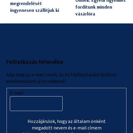
megrendelését
m
fordítunk minden
ingyenesen szállítjuk ki
e
vásárlóra
i
L
á
b
l
Feliratkozás hírlevélre
é
c
Adja meg az e-mail címét, és mi tájékoztatást küldünk
webáruházunk új termékeiről.
E-mail
Hozzájárulok, hogy az általam önként
megadott nevem és e-mail címem