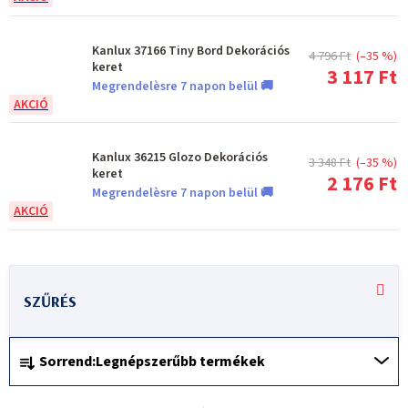
Kanlux 37166 Tiny Bord Dekorációs
4 796 Ft
(–35 %)
keret
3 117 Ft
Megrendelèsre 7 napon belül 🚚
Kanlux 36215 Glozo Dekorációs
3 348 Ft
(–35 %)
keret
2 176 Ft
Megrendelèsre 7 napon belül 🚚
T
e
r
T
m
Sorrend:
Legnépszerűbb termékek
e
é
r