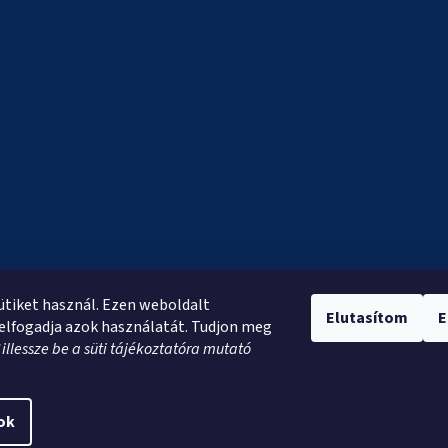
sütiket használ. Ezen weboldalt
Elutasítom
E
elfogadja azok használatát. Tudjon meg
*
illessze be a süti tájékoztatóra mutató
ok