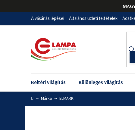
Ugrás
MAGY
a
fő
A vásárlás lépései
Általános üzleti feltételek
Adatke
tartalomhoz
Beltéri világítás
Különleges világítás
Kezdőlap
Márka
ELMARK
ELMARK