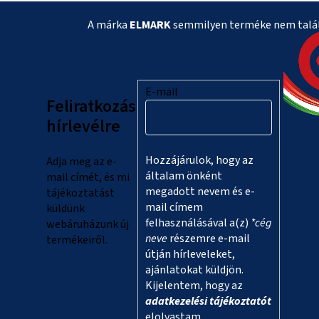
L
A márka
ELMARK
semmilyen terméke nem talál
á
b
l
E-mail
Feliratkozás
é
hírlevélre
c
Hozzájárulok, hogy az
Adja meg az e-
általam önként
mail címét, és mi
megadott nevem és e-
tájékoztatást
mail címem
küldünk
felhasználásával a(z)
*cég
webáruházunk új
neve
részemre e-mail
termékeiről.
útján hírleveleket,
ajánlatokat küldjön.
Kijelentem, hogy az
adatkezelési tájékoztatót
elolvastam.