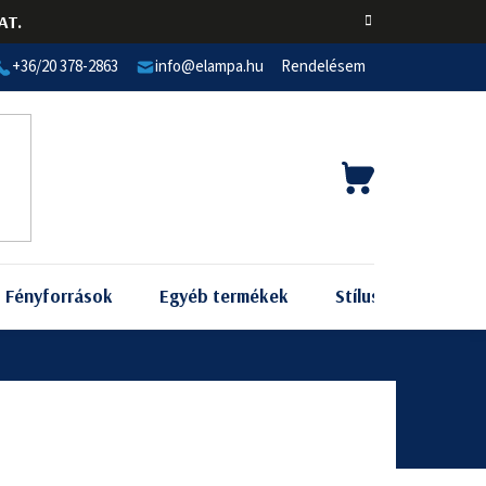
AT.
+36/20 378-2863
info@elampa.hu
Rendelésem
KOSÁR
Fényforrások
Egyéb termékek
Stílus szerint