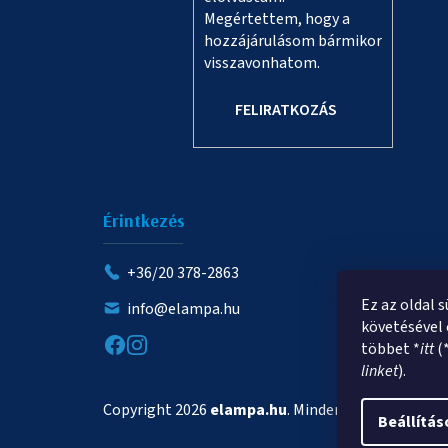
Megértettem, hogy a
hozzájárulásom bármikor
visszavonhatom.
FELIRATKOZÁS
Érintkezés
+36/20 378-2863
Ez az oldal 
info@elampa.hu
követésével 
többet *
itt
(
linket
).
Copyright 2026
elampa.hu
. Minden jog fenntartva.
Beállítás