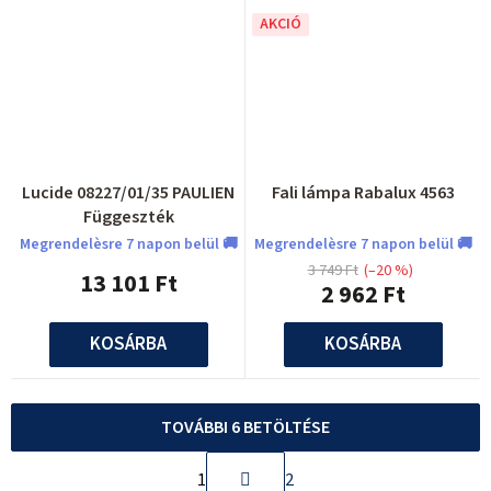
AKCIÓ
Lucide 08227/01/35 PAULIEN
Fali lámpa Rabalux 4563
Függeszték
Megrendelèsre 7 napon belül 🚚
Megrendelèsre 7 napon belül 🚚
3 749 Ft
(–20 %)
13 101 Ft
2 962 Ft
KOSÁRBA
KOSÁRBA
TOVÁBBI 6 BETÖLTÉSE
L
1
2
a