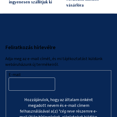
ingyenesen szállítjuk ki
i
vásárlóra
L
á
b
l
Feliratkozás hírlevélre
é
c
Adja meg az e-mail címét, és mi tájékoztatást küldünk
webáruházunk új termékeiről.
E-mail
Hozzájárulok, hogy az általam önként
megadott nevem és e-mail címem
felhasználásával a(z)
*cég neve
részemre e-