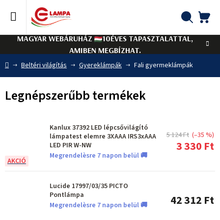
Ugrás
a
fő
KO
Keresés
tartalomhoz
MAGYAR WEBÁRUHÁZ
10ÉVES TAPASZTALATTAL,
AMIBEN MEGBÍZHAT.
Kezdőlap
Beltéri világítás
Gyereklámpák
Fali gyermeklámpák
Legnépszerűbb termékek
Kanlux 37392 LED lépcsővilágító
5 124 Ft
(–35 %)
lámpatest elemre 3XAAA IRS3xAAA
3 330 Ft
LED PIR W-NW
Megrendelèsre 7 napon belül 🚚
Lucide 17997/03/35 PICTO
Pontlámpa
42 312 Ft
Megrendelèsre 7 napon belül 🚚