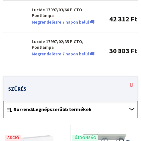
Lucide 17997/03/66 PICTO
Pontlámpa
42 312 Ft
Megrendelèsre 7 napon belül 🚚
Lucide 17997/02/35 PICTO,
Pontlámpa
30 883 Ft
Megrendelèsre 7 napon belül 🚚
T
e
r
T
m
Sorrend:
Legnépszerűbb termékek
e
é
r
k
m
e
AKCIÓ
ÚJDONSÁG