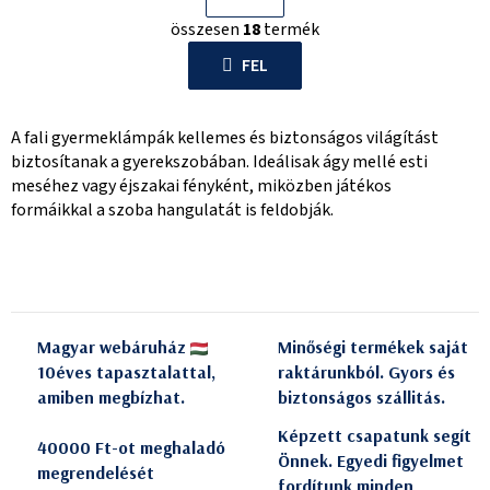
L
p
összesen
18
termék
i
o
s
FEL
z
t
á
a
s
A fali gyermeklámpák kellemes és biztonságos világítást
i
biztosítanak a gyerekszobában. Ideálisak ágy mellé esti
r
meséhez vagy éjszakai fényként, miközben játékos
á
formáikkal a szoba hangulatát is feldobják.
n
y
í
t
á
Magyar webáruház
Minőségi termékek saját
s
10éves tapasztalattal,
raktárunkból. Gyors és
e
amiben megbízhat.
biztonságos szállitás.
l
e
Képzett csapatunk segít
40000 Ft-ot meghaladó
m
Önnek. Egyedi figyelmet
megrendelését
e
fordítunk minden