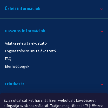
Üzleti információk
Hasznos informáciok
Adatkezelési tájékoztató
Fogyasztóvédelmi tájékoztató
FAQ
Elérhetőségek
Érintkezés
+36/20 378-2863
Ez az oldal sütiket használ. Ezen weboldalt követésével
info@elampa.hu
elfogadja azok használatát. Tudjon meg többet *
itt
(*
illessze