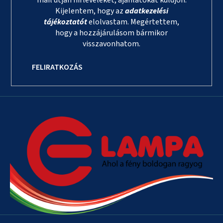
mail útján hírleveleket, ajánlatokat küldjön.
Kijelentem, hogy az
adatkezelési
tájékoztatót
elolvastam. Megértettem,
hogy a hozzájárulásom bármikor
visszavonhatom.
FELIRATKOZÁS