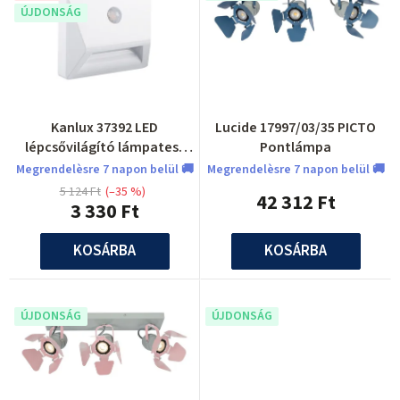
é
ÚJDONSÁG
k
k
l
e
i
k
s
r
t
Kanlux 37392 LED
Lucide 17997/03/35 PICTO
e
lépcsővilágító lámpatest
Pontlámpa
á
elemre 3XAAA IRS3xAAA LED
n
Megrendelèsre 7 napon belül 🚚
Megrendelèsre 7 napon belül 🚚
j
PIR W-NW
5 124 Ft
(–35 %)
d
42 312 Ft
3 330 Ft
a
e
KOSÁRBA
KOSÁRBA
z
é
s
ÚJDONSÁG
ÚJDONSÁG
e