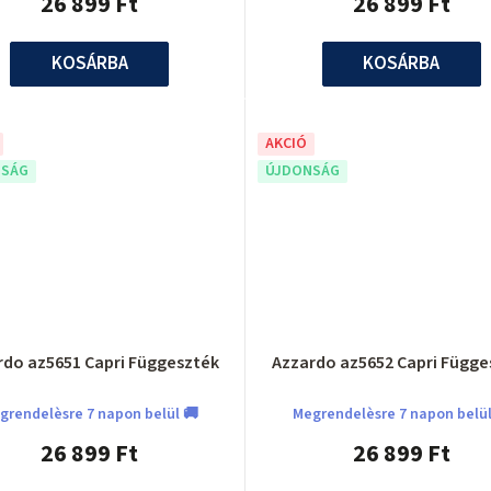
26 899 Ft
26 899 Ft
KOSÁRBA
KOSÁRBA
AKCIÓ
SÁG
ÚJDONSÁG
rdo az5651 Capri Függeszték
Azzardo az5652 Capri Függe
grendelèsre 7 napon belül 🚚
Megrendelèsre 7 napon belül
26 899 Ft
26 899 Ft