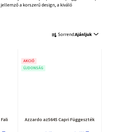
ellemző a korszerű design, a kiváló
T
Sorrend:
Ajánljuk
e
r
AKCIÓ
m
ÚJDONSÁG
é
k
e
k
Fali
Azzardo az5645 Capri Függeszték
r