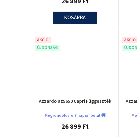
26 899 Ft
KOSÁRBA
AKCIÓ
AKCIÓ
ÚJDONSÁG
ÚJDON
Azzardo az5650 Capri Függeszték
Azza
Megrendelèsre 7 napon belül 🚚
Me
26 899 Ft