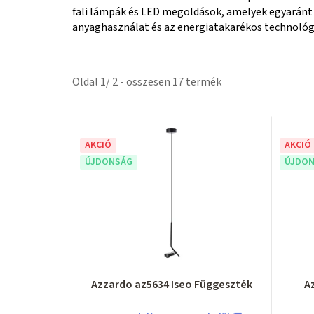
fali lámpák és LED megoldások, amelyek egyaránt 
anyaghasználat és az energiatakarékos technológia
Oldal
1
/
2
- összesen
17
termék
T
AKCIÓ
AKCIÓ
e
ÚJDONSÁG
ÚJDON
r
m
é
k
Azzardo az5634 Iseo Függeszték
A
e