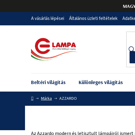
Ugrás
MAGY
a
fő
A vásárlás lépései
Általános üzleti feltételek
Adatke
tartalomhoz
Beltéri világítás
Különleges világítás
Kezdőlap
Márka
AZZARDO
AZZARDO
Az Azzardo modern és letisztult lámpáiról ismert