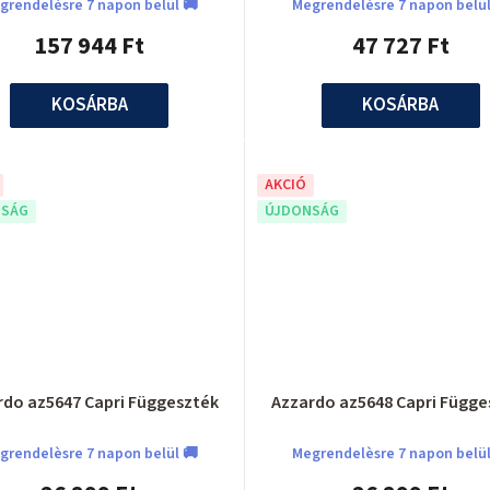
grendelèsre 7 napon belül 🚚
Megrendelèsre 7 napon belül
157 944 Ft
47 727 Ft
KOSÁRBA
KOSÁRBA
AKCIÓ
SÁG
ÚJDONSÁG
rdo az5647 Capri Függeszték
Azzardo az5648 Capri Függe
grendelèsre 7 napon belül 🚚
Megrendelèsre 7 napon belül