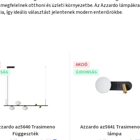
megfelelnek otthoni és üzleti környezetbe. Az Azzardo lámpákra j
, így ideális választást jelentenek modern enteriőrökbe.
AKCIÓ
SÁG
ÚJDONSÁG
zzardo az5640 Trasimeno
Azzardo az5641 Trasimeno 
Függeszték
lámpa