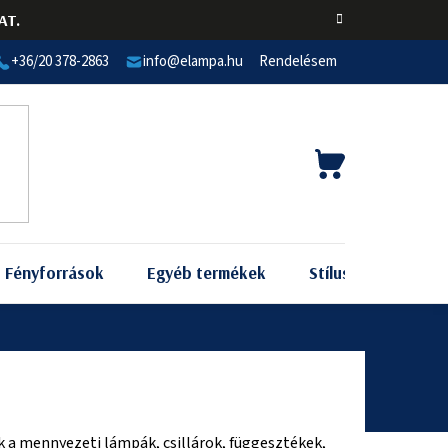
AT.
+36/20 378-2863
info@elampa.hu
Rendelésem
KOSÁR
Fényforrások
Egyéb termékek
Stílus szerint
 a mennyezeti lámpák, csillárok, függesztékek,