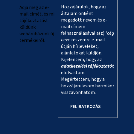
c
Hozzájárulok, hogy az
Adja meg az e-
általam önként
mail címét, és mi
megadott nevem és e-
tájékoztatást
mail címem
küldünk
felhasználásával a(z)
*cég
webáruházunk új
neve
részemre e-mail
termékeiről.
útján hírleveleket,
ajánlatokat küldjön.
Kijelentem, hogy az
adatkezelési tájékoztatót
elolvastam.
Megértettem, hogy a
hozzájárulásom bármikor
visszavonhatom.
FELIRATKOZÁS