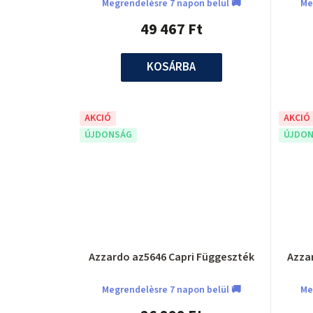
k
Megrendelèsre 7 napon belül 🚚
Me
49 467 Ft
l
i
KOSÁRBA
s
t
AKCIÓ
AKCIÓ
ÚJDONSÁG
ÚJDON
á
j
a
Azzardo az5646 Capri Függeszték
Azza
Megrendelèsre 7 napon belül 🚚
Me