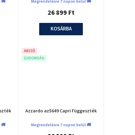
 🚚
Megrendelèsre 7 napon belül 🚚
e
26 899 Ft
n
d
KOSÁRBA
e
z
AKCIÓ
ÚJDONSÁG
é
s
e
szték
Azzardo az5649 Capri Függeszték
 🚚
Megrendelèsre 7 napon belül 🚚