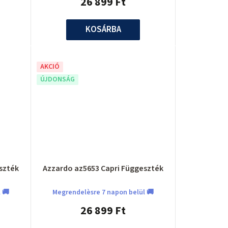
26 899 Ft
KOSÁRBA
AKCIÓ
ÚJDONSÁG
szték
Azzardo az5653 Capri Függeszték
 🚚
Megrendelèsre 7 napon belül 🚚
26 899 Ft