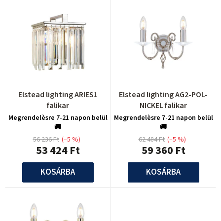
k
m
e
é
k
k
l
e
i
k
s
r
t
Elstead lighting ARIES1
Elstead lighting AG2-POL-
e
falikar
NICKEL falikar
á
n
Megrendelèsre 7-21 napon belül
Megrendelèsre 7-21 napon belül
j
🚚
🚚
d
a
56 236 Ft
(–5 %)
62 484 Ft
(–5 %)
53 424 Ft
59 360 Ft
e
z
KOSÁRBA
KOSÁRBA
é
s
e