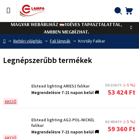
Ugrás
a
fő
KO
Keresés
tartalomhoz
MAGYAR WEBÁRUHÁZ
10ÉVES TAPASZTALATTAL,
AMIBEN MEGBÍZHAT.
Kezdőlap
Beltéri világítás
Fali lámpák
Kristály Falikar
Legnépszerűbb termékek
56 236 Ft
(–5 %)
Elstead lighting ARIES1 falikar
53 424 Ft
Megrendelèsre 7-21 napon belül 🚚
Elstead lighting AG2-POL-NICKEL
62 484 Ft
(–5 %)
falikar
59 360 Ft
Megrendelèsre 7-21 napon belül 🚚