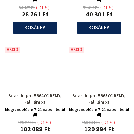
🚚
🚚
36 407 Ft
(–21 %)
51 014 Ft
(–21 %)
28 761 Ft
40 301 Ft
KOSÁRBA
KOSÁRBA
AKCIÓ
AKCIÓ
Searchlight 5864CC REMY,
Searchlight 5865CC REMY,
Fali lámpa
Fali lámpa
Megrendelèsre 7-21 napon belül
Megrendelèsre 7-21 napon belül
🚚
🚚
129 226 Ft
(–21 %)
153 031 Ft
(–21 %)
102 088 Ft
120 894 Ft