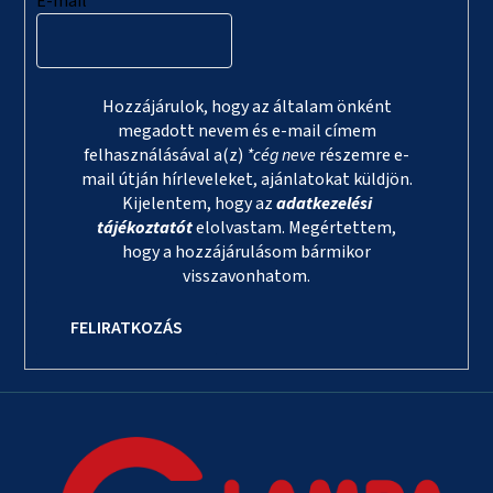
E-mail
Hozzájárulok, hogy az általam önként
megadott nevem és e-mail címem
felhasználásával a(z)
*cég neve
részemre e-
mail útján hírleveleket, ajánlatokat küldjön.
Kijelentem, hogy az
adatkezelési
tájékoztatót
elolvastam. Megértettem,
hogy a hozzájárulásom bármikor
visszavonhatom.
FELIRATKOZÁS