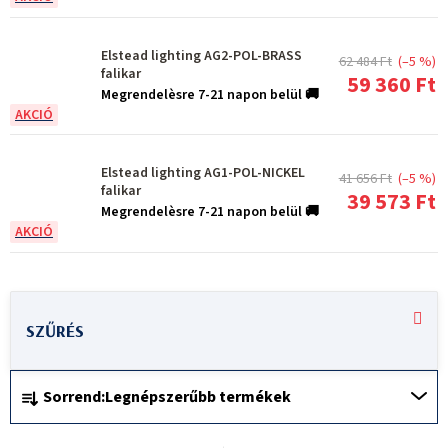
Elstead lighting AG2-POL-BRASS
62 484 Ft
(–5 %)
falikar
59 360 Ft
Megrendelèsre 7-21 napon belül 🚚
Elstead lighting AG1-POL-NICKEL
41 656 Ft
(–5 %)
falikar
39 573 Ft
Megrendelèsre 7-21 napon belül 🚚
T
e
r
T
m
Sorrend:
Legnépszerűbb termékek
e
é
r