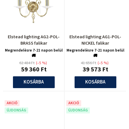
Elstead lighting AG2-POL-
Elstead lighting AG1-POL-
BRASS falikar
NICKEL falikar
Megrendelèsre 7-21 napon belül
Megrendelèsre 7-21 napon belül
🚚
🚚
62 484 Ft
(–5 %)
41 656 Ft
(–5 %)
59 360 Ft
39 573 Ft
KOSÁRBA
KOSÁRBA
AKCIÓ
AKCIÓ
ÚJDONSÁG
ÚJDONSÁG