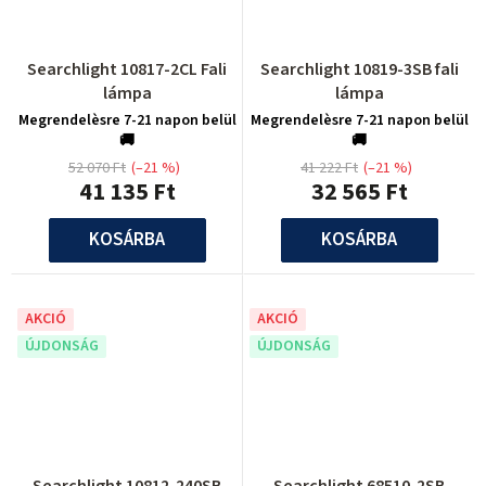
Searchlight 10817-2CL Fali
Searchlight 10819-3SB fali
lámpa
lámpa
Megrendelèsre 7-21 napon belül
Megrendelèsre 7-21 napon belül
🚚
🚚
52 070 Ft
(–21 %)
41 222 Ft
(–21 %)
41 135 Ft
32 565 Ft
KOSÁRBA
KOSÁRBA
AKCIÓ
AKCIÓ
ÚJDONSÁG
ÚJDONSÁG