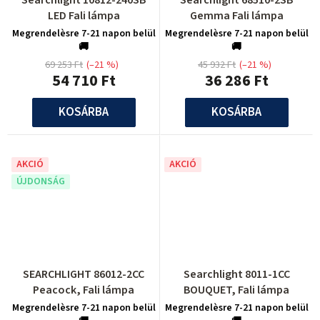
Searchlight 10812-240SB
Searchlight 68510-2SB
LED Fali lámpa
Gemma Fali lámpa
Megrendelèsre 7-21 napon belül
Megrendelèsre 7-21 napon belül
🚚
🚚
69 253 Ft
(–21 %)
45 932 Ft
(–21 %)
54 710 Ft
36 286 Ft
KOSÁRBA
KOSÁRBA
AKCIÓ
AKCIÓ
ÚJDONSÁG
SEARCHLIGHT 86012-2CC
Searchlight 8011-1CC
Peacock, Fali lámpa
BOUQUET, Fali lámpa
Megrendelèsre 7-21 napon belül
Megrendelèsre 7-21 napon belül