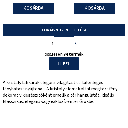
KOSÁRBA
KOSÁRBA
TOVÁBBI 12 BETÖLTÉSE
L
1
3
a
L
p
összesen
34
termék
i
o
s
FEL
z
t
á
a
s
A kristály falikarok elegáns világítást és különleges
i
fényhatást nyújtanak. A kristály elemek által megtört fény
r
dekoratív kiegészítőként emelik a tér hangulatát, ideális
á
klasszikus, elegáns vagy exkluzív enteriőrökbe.
n
y
í
t