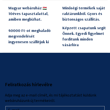
á
Magyar webáruház
Minőségi termékek saját
s
10éves tapasztalattal,
raktárunkból. Gyors és
e
amiben megbízhat.
biztonságos szállitás.
l
e
Képzett csapatunk segít
40000 Ft-ot meghaladó
m
Önnek. Egyedi figyelmet
megrendelését
e
fordítunk minden
ingyenesen szállítjuk ki
i
vásárlóra
L
á
b
l
Feliratkozás hírlevélre
é
c
Adja meg az e-mail címét, és mi tájékoztatást küldünk
webáruházunk új termékeiről.