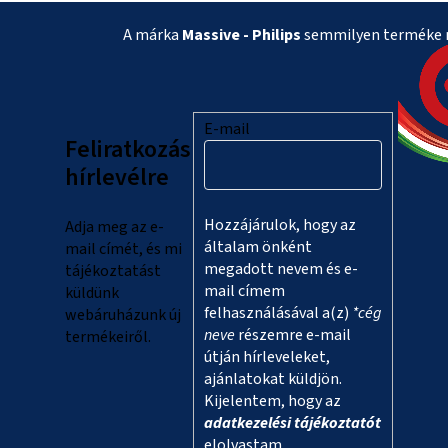
L
A márka
Massive - Philips
semmilyen terméke n
á
b
l
E-mail
Feliratkozás
é
hírlevélre
c
Hozzájárulok, hogy az
Adja meg az e-
általam önként
mail címét, és mi
megadott nevem és e-
tájékoztatást
mail címem
küldünk
felhasználásával a(z)
*cég
webáruházunk új
neve
részemre e-mail
termékeiről.
útján hírleveleket,
ajánlatokat küldjön.
Kijelentem, hogy az
adatkezelési tájékoztatót
elolvastam.