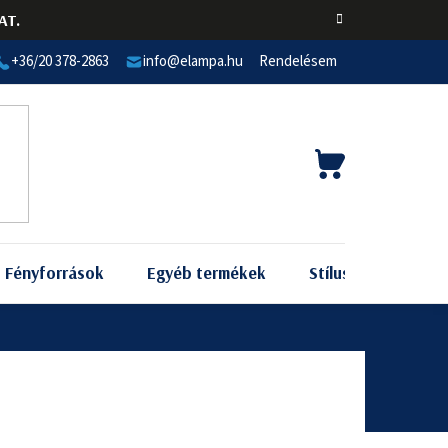
AT.
+36/20 378-2863
info@elampa.hu
Rendelésem
KOSÁR
Fényforrások
Egyéb termékek
Stílus szerint