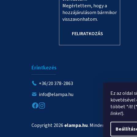
Megértettem, hogy a
hozzájárulásom bármikor
visszavonhatom.
FELIRATKOZÁS
Érintkezés
+36/20 378-2863
Ez az oldal 
info@elampa.hu
követésével 
többet *
itt
(
linket
).
Copyright 2026
elampa.hu
. Minden jog fenntartva.
Beállítás