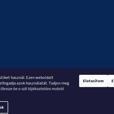
sütiket használ. Ezen weboldalt
Elutasítom
E
elfogadja azok használatát. Tudjon meg
*
illessze be a süti tájékoztatóra mutató
ok