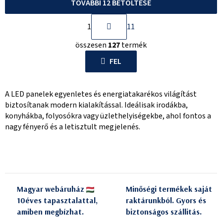
TOVÁBBI 12 BETÖLTÉSE
L
1
11
a
L
p
összesen
127
termék
i
o
s
FEL
z
t
á
a
s
A LED panelek egyenletes és energiatakarékos világítást
i
biztosítanak modern kialakítással. Ideálisak irodákba,
r
konyhákba, folyosókra vagy üzlethelyiségekbe, ahol fontos a
á
nagy fényerő és a letisztult megjelenés.
n
y
í
t
á
Magyar webáruház
Minőségi termékek saját
s
10éves tapasztalattal,
raktárunkból. Gyors és
e
amiben megbízhat.
biztonságos szállitás.
l