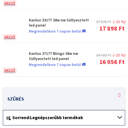
Kanlux 33177 38w nw Süllyesztett
27 535 Ft
(–35 %)
led panel
17 898 Ft
Megrendelèsre 7 napon belül 🚚
Kanlux 37177 Blingo 38w nw
24 702 Ft
(–35 %)
Süllyesztett led panel
16 056 Ft
Megrendelèsre 7 napon belül 🚚
T
e
r
T
m
Sorrend:
Legnépszerűbb termékek
e
é