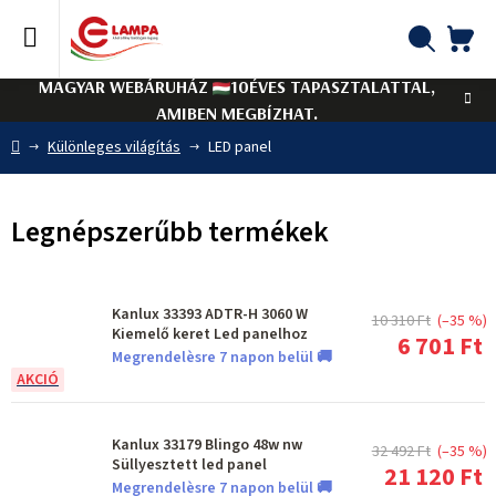
Ugrás
a
fő
KO
Keresés
tartalomhoz
MAGYAR WEBÁRUHÁZ
10ÉVES TAPASZTALATTAL,
AMIBEN MEGBÍZHAT.
Kezdőlap
Különleges világítás
LED panel
Legnépszerűbb termékek
Kanlux 33393 ADTR-H 3060 W
10 310 Ft
(–35 %)
Kiemelő keret Led panelhoz
6 701 Ft
Megrendelèsre 7 napon belül 🚚
Kanlux 33179 Blingo 48w nw
32 492 Ft
(–35 %)
Süllyesztett led panel
21 120 Ft
Megrendelèsre 7 napon belül 🚚