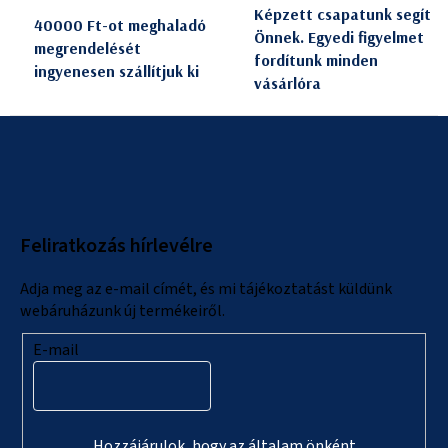
e
Képzett csapatunk segít
40000 Ft-ot meghaladó
m
Önnek. Egyedi figyelmet
megrendelését
e
fordítunk minden
ingyenesen szállítjuk ki
i
vásárlóra
L
á
b
l
Feliratkozás hírlevélre
é
c
Adja meg az e-mail címét, és mi tájékoztatást küldünk
webáruházunk új termékeiről.
E-mail
Hozzájárulok, hogy az általam önként