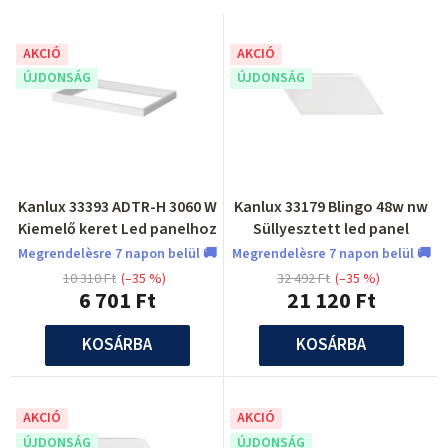
r
k
m
e
AKCIÓ
AKCIÓ
é
ÚJDONSÁG
ÚJDONSÁG
k
k
l
e
i
k
s
r
t
Kanlux 33393 ADTR-H 3060 W
Kanlux 33179 Blingo 48w nw
e
Kiemelő keret Led panelhoz
Süllyesztett led panel
á
n
Megrendelèsre 7 napon belül 🚚
Megrendelèsre 7 napon belül 🚚
j
10 310 Ft
(–35 %)
32 492 Ft
(–35 %)
d
6 701 Ft
21 120 Ft
a
e
KOSÁRBA
KOSÁRBA
z
é
s
AKCIÓ
AKCIÓ
e
ÚJDONSÁG
ÚJDONSÁG