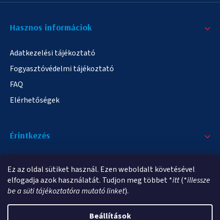
Hasznos informáciok
Adatkezelési tájékoztató
Fogyasztóvédelmi tájékoztató
FAQ
Elérhetőségek
Érintkezés
+36/20 378-2863
Ez az oldal sütiket használ. Ezen weboldalt követésével
info@elampa.hu
elfogadja azok használatát. Tudjon meg többet *
itt
(*
illessze
be a süti tájékoztatóra mutató linket
).
Beállítások