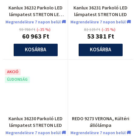
Kanlux 36232 Parkolo LED
Kanlux 36231 Parkoló LED
lámpatest STRETON LED
lámpatest STRETON LED
STRETON LED 150W NW
Megrendelèsre 7 napon belül 🚚
Megrendelèsre 7 napon belül 🚚
93 788 Ft
(–35 %)
82 125 Ft
(–35 %)
60 963 Ft
53 381 Ft
KOSÁRBA
KOSÁRBA
AKCIÓ
ÚJDONSÁG
Kanlux 36230 Parkoló LED
REDO 9273 VERONA, Kültéri
lámpatest STRETON LED
állólámpa
Megrendelèsre 7 napon belül 🚚
Megrendelèsre 7 napon belül 🚚