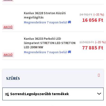
Kanlux 36228 Streton Közúti
24 702 Ft
(–35 %)
megvilágítás
16 056 Ft
Megrendelèsre 7 napon belül 🚚
Kanlux 36233 Parkoló LED
119 823 Ft
(–35 %)
lámpatest STRETON LED STRETON
77 885 Ft
LED 200W NW
Megrendelèsre 7 napon belül 🚚
T
e
r
T
m
Sorrend:
Legnépszerűbb termékek
e
é
r