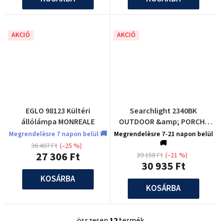
AKCIÓ
AKCIÓ
EGLO 98123 Kültéri
Searchlight 2340BK
állólámpa MONREALE
OUTDOOR &amp; PORCH,
Fali lámpa
Megrendelèsre 7 napon belül 🚚
Megrendelèsre 7-21 napon belül
🚚
36 407 Ft
(–25 %)
27 306 Ft
39 158 Ft
(–21 %)
30 935 Ft
KOSÁRBA
KOSÁRBA
összesen
12
termék