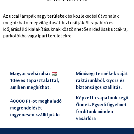
L
i
Az utcai lámpák nagy területek és közlekedési útvonalak
s
megbízható megvilágítását biztosítják. Strapabíró és
t
időjárásálló kialakításuknak köszönhetően ideálisak utcákra,
a
parkolókba vagy ipari területekre.
i
r
á
n
y
Magyar webáruház
Minőségi termékek saját
í
10éves tapasztalattal,
raktárunkból. Gyors és
t
amiben megbízhat.
biztonságos szállitás.
á
s
Képzett csapatunk segít
40000 Ft-ot meghaladó
e
Önnek. Egyedi figyelmet
megrendelését
l
fordítunk minden
ingyenesen szállítjuk ki
e
vásárlóra
m
L
e