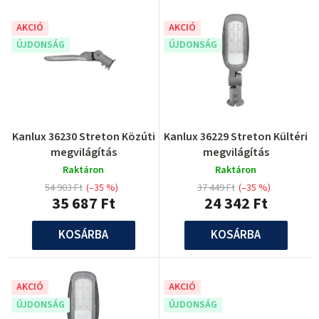
k
m
e
AKCIÓ
AKCIÓ
é
ÚJDONSÁG
ÚJDONSÁG
k
k
l
e
i
k
s
r
t
Kanlux 36230 Streton Közúti
Kanlux 36229 Streton Kültéri
e
megvilágítás
megvilágítás
á
n
Raktáron
Raktáron
j
54 903 Ft
(–35 %)
37 449 Ft
(–35 %)
d
35 687 Ft
24 342 Ft
a
e
KOSÁRBA
KOSÁRBA
z
é
s
AKCIÓ
AKCIÓ
e
ÚJDONSÁG
ÚJDONSÁG