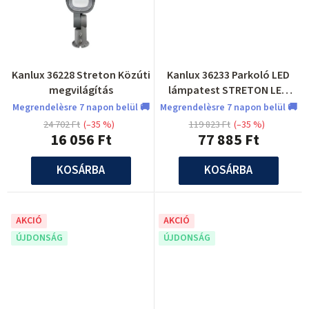
Kanlux 36228 Streton Közúti
Kanlux 36233 Parkoló LED
megvilágítás
lámpatest STRETON LED
STRETON LED 200W NW
Megrendelèsre 7 napon belül 🚚
Megrendelèsre 7 napon belül 🚚
24 702 Ft
(–35 %)
119 823 Ft
(–35 %)
16 056 Ft
77 885 Ft
KOSÁRBA
KOSÁRBA
AKCIÓ
AKCIÓ
ÚJDONSÁG
ÚJDONSÁG