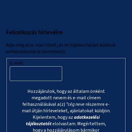
i
á
b
l
Feliratkozás hírlevélre
é
c
Adja meg az e-mail címét, és mi tájékoztatást küldünk
webáruházunk új termékeiről.
E-mail
Hozzájárulok, hogy az általam önként
megadott nevem és e-mail címem
felhasználásával a(z)
*cég neve
részemre e-
mail útján hírleveleket, ajánlatokat küldjön.
Kijelentem, hogy az
adatkezelési
tájékoztatót
elolvastam. Megértettem,
hogy a hozzájárulásom bármikor