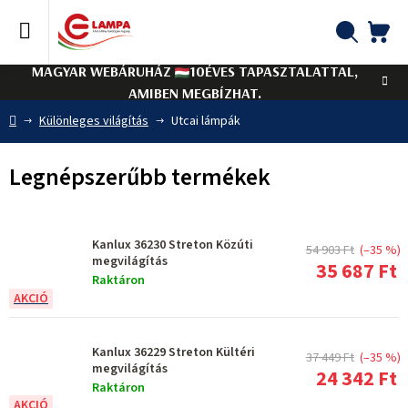
Ugrás
a
fő
KO
Keresés
tartalomhoz
MAGYAR WEBÁRUHÁZ
10ÉVES TAPASZTALATTAL,
AMIBEN MEGBÍZHAT.
Kezdőlap
Különleges világítás
Utcai lámpák
Legnépszerűbb termékek
Kanlux 36230 Streton Közúti
54 903 Ft
(–35 %)
megvilágítás
35 687 Ft
Raktáron
Kanlux 36229 Streton Kültéri
37 449 Ft
(–35 %)
megvilágítás
24 342 Ft
Raktáron