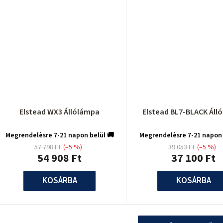
Elstead WX3 Állólámpa
Elstead BL7-BLACK Áll
Megrendelèsre 7-21 napon belül 🚚
Megrendelèsre 7-21 napon 
57 798 Ft
(–5 %)
39 053 Ft
(–5 %)
54 908 Ft
37 100 Ft
KOSÁRBA
KOSÁRBA