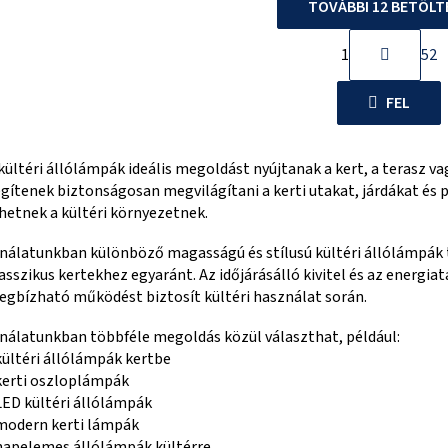
TOVÁBBI 12 BETÖLT
L
1
52
L
a
p
i
FEL
o
s
z
t
á
kültéri állólámpák ideális megoldást nyújtanak a kert, a terasz va
a
s
gítenek biztonságosan megvilágítani a kerti utakat, járdákat és 
i
hetnek a kültéri környezetnek.
r
nálatunkban különböző magasságú és stílusú kültéri állólámpák
á
asszikus kertekhez egyaránt. Az időjárásálló kivitel és az energ
n
gbízható működést biztosít kültéri használat során.
y
nálatunkban többféle megoldás közül választhat, például:
í
kültéri állólámpák kertbe
t
kerti oszloplámpák
á
LED kültéri állólámpák
s
modern kerti lámpák
napelemes állólámpák kültérre