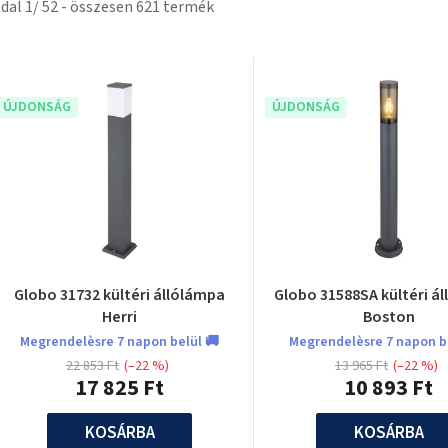
ldal
1
/
52
- összesen
621
termék
T
e
ÚJDONSÁG
ÚJDONSÁG
m
é
k
Globo 31732 kültéri állólámpa
Globo 31588SA kültéri á
e
Herri
Boston
k
Megrendelèsre 7 napon belül 🚚
Megrendelèsre 7 napon b
22 853 Ft
(–22 %)
13 965 Ft
(–22 %)
17 825 Ft
10 893 Ft
KOSÁRBA
KOSÁRBA