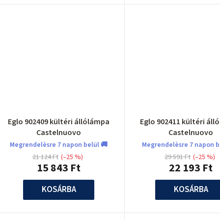
Eglo 902409 kültéri állólámpa
Eglo 902411 kültéri ál
Castelnuovo
Castelnuovo
Megrendelèsre 7 napon belül 🚚
Megrendelèsre 7 napon b
21 124 Ft
(–25 %)
29 591 Ft
(–25 %)
15 843 Ft
22 193 Ft
KOSÁRBA
KOSÁRBA