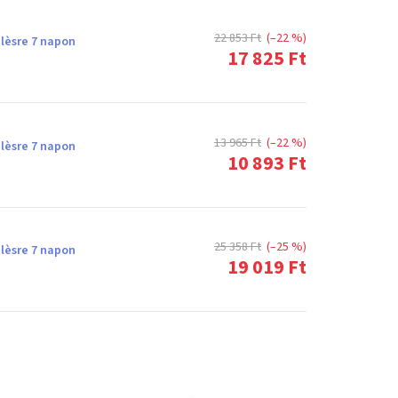
22 853 Ft
(–22 %)
lèsre 7 napon
17 825 Ft
13 965 Ft
(–22 %)
lèsre 7 napon
10 893 Ft
25 358 Ft
(–25 %)
lèsre 7 napon
19 019 Ft
T