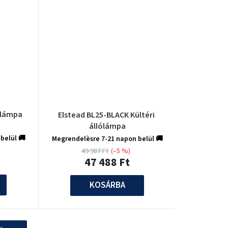
ólámpa
Elstead BL25-BLACK Kültéri
állólámpa
belül 🚚
Megrendelèsre 7-21 napon belül 🚚
49 987 Ft
(–5 %)
47 488 Ft
KOSÁRBA