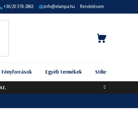
+36/20 378-2863
info@elampa.hu
Rendelésem
KOSÁR
Fényforrások
Egyéb termékek
Stílus szerint
AT.