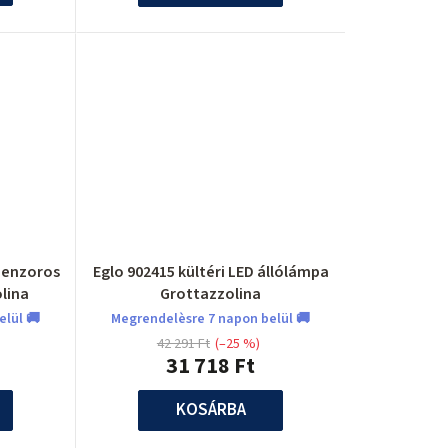
e
z
é
s
e
szenzoros
Eglo 902415 kültéri LED állólámpa
lina
Grottazzolina
elül 🚚
Megrendelèsre 7 napon belül 🚚
42 291 Ft
(–25 %)
31 718 Ft
KOSÁRBA