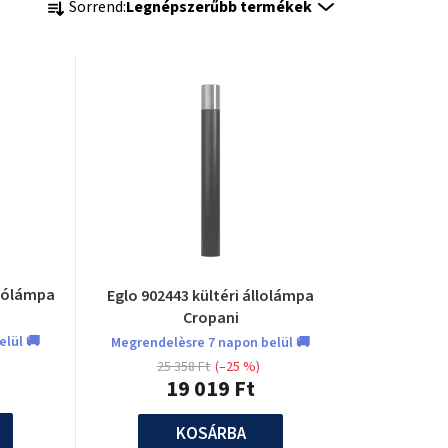
Sorrend:
Legnépszerűbb termékek
e
r
m
é
k
e
k
llólámpa
Eglo 902443 kültéri állolámpa
r
Cropani
elül 🚚
Megrendelèsre 7 napon belül 🚚
e
25 358 Ft
(–25 %)
19 019 Ft
n
d
KOSÁRBA