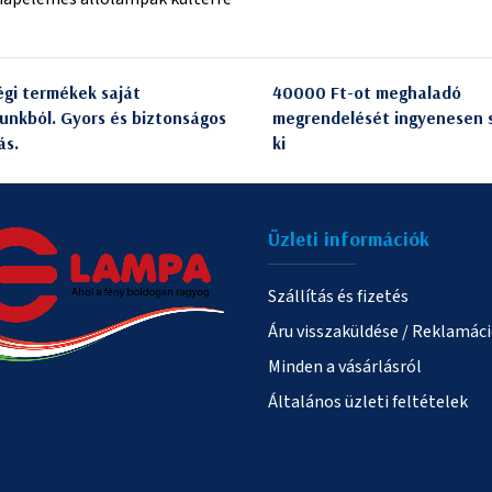
e
l
e
gi termékek saját
40000 Ft-ot meghaladó
m
unkból. Gyors és biztonságos
megrendelését ingyenesen s
e
ás.
ki
i
Üzleti információk
Szállítás és fizetés
Áru visszaküldése / Reklamác
Minden a vásárlásról
Általános üzleti feltételek