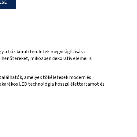
ÉSE
gy a ház körüli területek megvilágítására.
pihenőtereket, miközben dekoratív elemei is
 találhatók, amelyek tökéletesek modern és
iatakarékos LED technológia hosszú élettartamot és