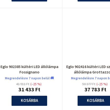
á
a
Eglo 902385 kültéri LED állólámpa
Eglo 902416 kültéri LED 
Fossignano
állólámpa Grottazzo
Megrendelèsre 7 napon belül 🚚
Megrendelèsre 7 napon b
41 911 Ft
(–25 %)
50 377 Ft
(–25 %)
31 433 Ft
37 783 Ft
KOSÁRBA
KOSÁRBA