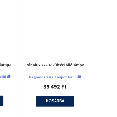
lólámpa
Rábalux 77207 kültéri állólámpa
elül 🚚
Megrendelèsre 7 napon belül 🚚
39 492 Ft
KOSÁRBA