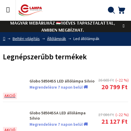
Ugrás
a
fő
KO
Keresés
tartalomhoz
MAGYAR WEBÁRUHÁZ
10ÉVES TAPASZTALATTAL,
AMIBEN MEGBÍZHAT.
Kezdőlap
Beltéri világítás
Állólámpák
Led állólámpák
Legnépszerűbb termékek
26 665 Ft
(–22 %)
Globo 58504SS LED állólámpa Silvio
20 799 Ft
Megrendelèsre 7 napon belül 🚚
Globo 58504SSA LED állólámpa
27 086 Ft
(–22 %)
Silvio
21 127 Ft
Megrendelèsre 7 napon belül 🚚