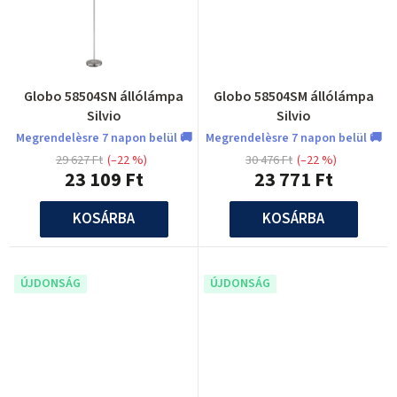
Globo 58504SN állólámpa
Globo 58504SM állólámpa
Silvio
Silvio
Megrendelèsre 7 napon belül 🚚
Megrendelèsre 7 napon belül 🚚
29 627 Ft
(–22 %)
30 476 Ft
(–22 %)
23 109 Ft
23 771 Ft
KOSÁRBA
KOSÁRBA
ÚJDONSÁG
ÚJDONSÁG