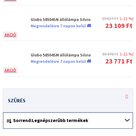
29 627 Ft
(–22 %)
Globo 58504SN állólámpa Silvio
23 109 Ft
Megrendelèsre 7 napon belül 🚚
30 476 Ft
(–22 %)
Globo 58504SM állólámpa Silvio
23 771 Ft
Megrendelèsre 7 napon belül 🚚
T
e
r
T
m
Sorrend:
Legnépszerűbb termékek
e
é
r