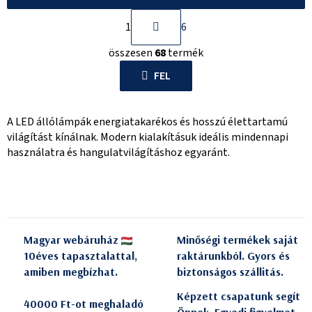
L
1
6
a
L
p
összesen
68
termék
i
o
s
FEL
z
t
á
a
s
A LED állólámpák energiatakarékos és hosszú élettartamú
i
világítást kínálnak. Modern kialakításuk ideális mindennapi
r
használatra és hangulatvilágításhoz egyaránt.
á
n
y
í
t
Magyar webáruház
Minőségi termékek saját
á
10éves tapasztalattal,
raktárunkból. Gyors és
s
amiben megbízhat.
biztonságos szállitás.
e
l
Képzett csapatunk segít
40000 Ft-ot meghaladó
e
Önnek. Egyedi figyelmet