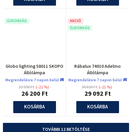
ÚJDONSÁG
AKCIÓ
ÚJDONSÁG
Globo lighting 58011 SKOPO
Rábalux 74010 Adelmo
Állólámpa
Állólámpa
Megrendelèsre 7 napon belül 🚚
Megrendelèsre 7 napon belül 🚚
33 590 Ft
(–22 %)
36 826 Ft
(–21 %)
26 200 Ft
29 092 Ft
KOSÁRBA
KOSÁRBA
TOVÁBBI 12 BETÖLTÉSE