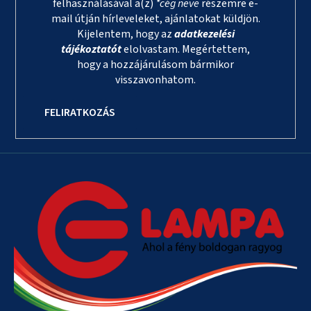
felhasználásával a(z)
*cég neve
részemre e-
mail útján hírleveleket, ajánlatokat küldjön.
Kijelentem, hogy az
adatkezelési
tájékoztatót
elolvastam. Megértettem,
hogy a hozzájárulásom bármikor
visszavonhatom.
FELIRATKOZÁS