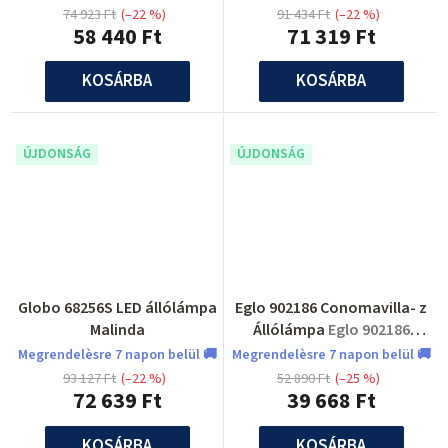
74 923 Ft
(–22 %)
91 434 Ft
(–22 %)
58 440 Ft
71 319 Ft
KOSÁRBA
KOSÁRBA
ÚJDONSÁG
ÚJDONSÁG
Globo 68256S LED állólámpa
Eglo 902186 Conomavilla- z
Malinda
Állólámpa
Eglo 902186
Conomavilla- z Állólámpa
Megrendelèsre 7 napon belül 🚚
Megrendelèsre 7 napon belül 🚚
93 127 Ft
(–22 %)
52 890 Ft
(–25 %)
72 639 Ft
39 668 Ft
KOSÁRBA
KOSÁRBA