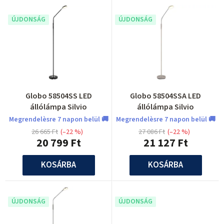
k
m
e
ÚJDONSÁG
ÚJDONSÁG
é
k
k
l
e
i
k
s
r
t
Globo 58504SS LED
Globo 58504SSA LED
e
állólámpa Silvio
állólámpa Silvio
á
n
Megrendelèsre 7 napon belül 🚚
Megrendelèsre 7 napon belül 🚚
j
26 665 Ft
(–22 %)
27 086 Ft
(–22 %)
d
20 799 Ft
21 127 Ft
a
e
KOSÁRBA
KOSÁRBA
z
é
s
ÚJDONSÁG
ÚJDONSÁG
e