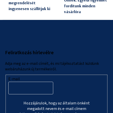
megrendelését
m
fordítunk minden
ingyenesen szállítjuk ki
e
vásárlóra
i
L
á
b
l
Feliratkozás hírlevélre
é
c
Adja meg az e-mail címét, és mi tájékoztatást küldünk
webáruházunk új termékeiről.
E-mail
Hozzájárulok, hogy az általam önként
megadott nevem és e-mail címem