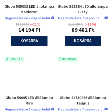
Globo 58503S LED állólámpa
Globo 59229N LED állólámpa
Kalderon
Bizzy
Megrendelèsre 7 napon belül 🚚
Megrendelèsre 7 napon belül 🚚
18 198 Ft
(–22 %)
114 720 Ft
(–22 %)
14 194 Ft
89 482 Ft
KOSÁRBA
KOSÁRBA
ÚJDONSÁG
ÚJDONSÁG
Globo 59095 LED állólámpa
Globo 41730246 állólámpa
Miro
Taugus
Megrendelèsre 7 napon belül 🚚
Megrendelèsre 7 napon belül 🚚