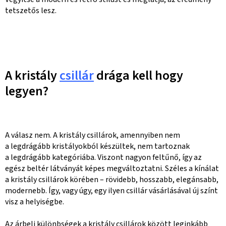
tetszetős lesz.
A kristály
csillár
drága kell hogy
legyen?
A válasz nem. A kristály csillárok, amennyiben nem
a legdrágább kristályokból készültek, nem tartoznak
a legdrágább kategóriába. Viszont nagyon feltűnő, így az
egész beltér látványát képes megváltoztatni. Széles a kínálat
a kristály csillárok körében – rövidebb, hosszabb, elegánsabb,
modernebb. Így, vagy úgy, egy ilyen csillár vásárlásával új színt
visz a helyiségbe.
Az árbeli különbségek a kristály csillárok között leginkább