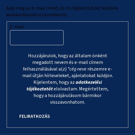
c
Adja meg az e-mail címét, és mi tájékoztatást küldünk
webáruházunk új termékeiről.
E-mail
Hozzájárulok, hogy az általam önként
megadott nevem és e-mail címem
felhasználásával a(z)
*cég neve
részemre e-
mail útján hírleveleket, ajánlatokat küldjön.
Kijelentem, hogy az
adatkezelési
tájékoztatót
elolvastam. Megértettem,
hogy a hozzájárulásom bármikor
visszavonhatom.
FELIRATKOZÁS