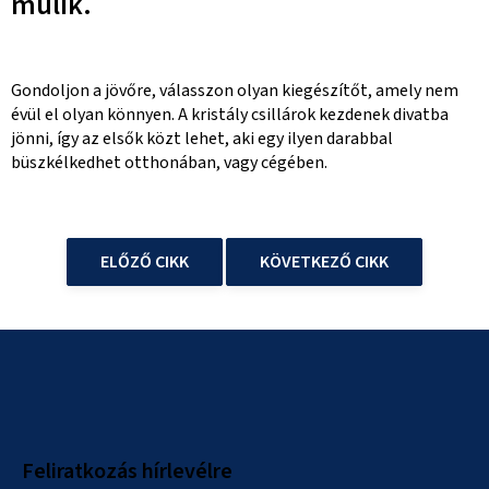
múlik.
Gondoljon a jövőre, válasszon olyan kiegészítőt, amely nem
évül el olyan könnyen. A kristály csillárok kezdenek divatba
jönni, így az elsők közt lehet, aki egy ilyen darabbal
büszkélkedhet otthonában, vagy cégében.
ELŐZŐ CIKK
KÖVETKEZŐ CIKK
L
á
b
l
Feliratkozás hírlevélre
é