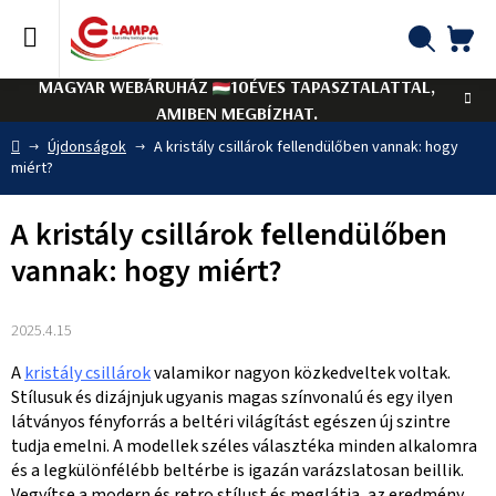
Ugrás
a
fő
KO
Keresés
tartalomhoz
MAGYAR WEBÁRUHÁZ
10ÉVES TAPASZTALATTAL,
AMIBEN MEGBÍZHAT.
Kezdőlap
Újdonságok
A kristály csillárok fellendülőben vannak: hogy
miért?
A kristály csillárok fellendülőben
vannak: hogy miért?
2025.4.15
A
kristály csillárok
valamikor nagyon közkedveltek voltak.
Stílusuk és dizájnjuk ugyanis magas színvonalú és egy ilyen
látványos fényforrás a beltéri világítást egészen új szintre
tudja emelni. A modellek széles választéka minden alkalomra
és a legkülönfélébb beltérbe is igazán varázslatosan beillik.
Vegyítse a modern és retro stílust és meglátja, az eredmény