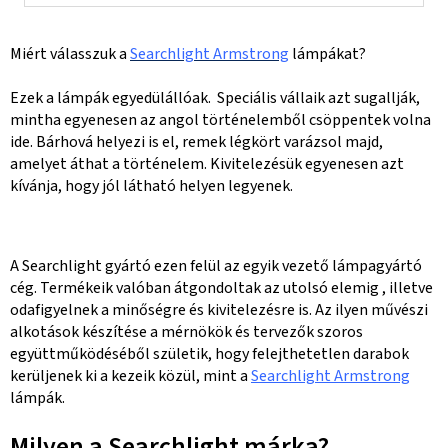
Miért válasszuk a
Searchlight Armstrong
lámpákat?
Ezek a lámpák egyedülállóak. Speciális vállaik azt sugallják,
mintha egyenesen az angol történelemből csöppentek volna
ide. Bárhová helyezi is el, remek légkört varázsol majd,
amelyet áthat a történelem. Kivitelezésük egyenesen azt
kívánja, hogy jól látható helyen legyenek.
A Searchlight gyártó ezen felül az egyik vezető lámpagyártó
cég. Termékeik valóban átgondoltak az utolsó elemig , illetve
odafigyelnek a minőségre és kivitelezésre is. Az ilyen művészi
alkotások készítése a mérnökök és tervezők szoros
együttműködéséből születik, hogy felejthetetlen darabok
kerüljenek ki a kezeik közül, mint a
Searchlight Armstrong
lámpák.
Milyen a Searchlight márka?