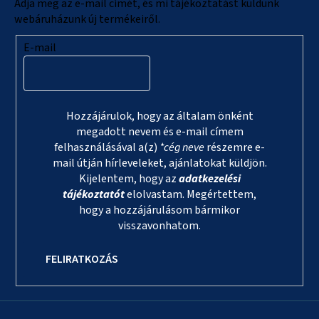
c
Adja meg az e-mail címét, és mi tájékoztatást küldünk
webáruházunk új termékeiről.
E-mail
Hozzájárulok, hogy az általam önként
megadott nevem és e-mail címem
felhasználásával a(z)
*cég neve
részemre e-
mail útján hírleveleket, ajánlatokat küldjön.
Kijelentem, hogy az
adatkezelési
tájékoztatót
elolvastam. Megértettem,
hogy a hozzájárulásom bármikor
visszavonhatom.
FELIRATKOZÁS