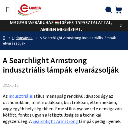
Ugrás
a
fő
KO
Keresés
tartalomhoz
MAGYAR WEBÁRUHÁZ
10ÉVES TAPASZTALATTAL,
AMIBEN MEGBÍZHAT.
Kezdőlap
Újdonságok
A Searchlight Armstrong indusztriális lámpák
elvarázsolják
A Searchlight Armstrong
indusztriális lámpák elvarázsolják
2025.5.12
Az
indusztriális
stílus manapság rendkívül divatos úgy az
otthonokban, mint irodákban, bisztrókban, éttermekben,
vagy egyéb helyiségekben. Eme stílus nyelvezete nem igazán
kötött, fontos ugyan a letisztultság és a technikai
egyszerűség. A
Searchlight Armstrong
lámpák pedig ilyenek.