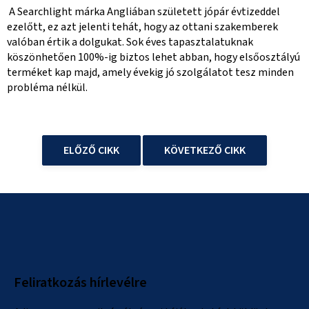
A Searchlight márka Angliában született jópár évtizeddel
ezelőtt, ez azt jelenti tehát, hogy az ottani szakemberek
valóban értik a dolgukat. Sok éves tapasztalatuknak
köszönhetően 100%-ig biztos lehet abban, hogy elsőosztályú
terméket kap majd, amely évekig jó szolgálatot tesz minden
probléma nélkül.
ELŐZŐ CIKK
KÖVETKEZŐ CIKK
L
á
b
l
Feliratkozás hírlevélre
é