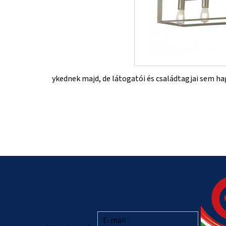
ykednek majd, de látogatói és családtagjai sem ha
L
á
b
l
E-mail