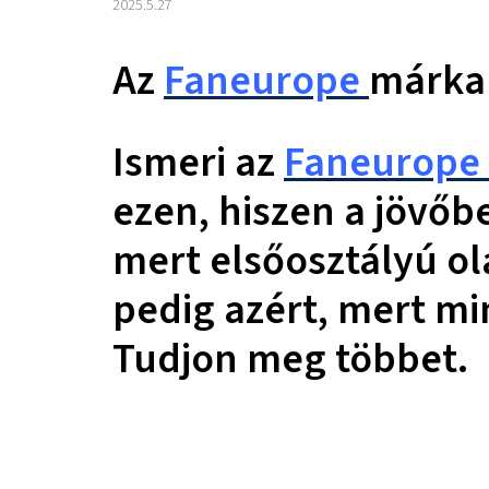
2025.5.27
Az
Faneurope
márka f
Ismeri az
Faneurop
ezen, hiszen a jövőb
mert elsőosztályú o
pedig azért, mert mi
Tudjon meg többet.