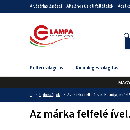
Ugrás
A vásárlás lépései
Általános üzleti feltételek
Adatke
a
fő
tartalomhoz
Beltéri világítás
Különleges világítás
MAGY
Kezdőlap
Újdonságok
Az márka felfelé ível. Ki tudja, miért
Az márka felfelé ível.