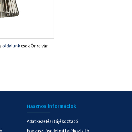
az
oldalunk
csak Önre vár.
Hasznos informáciok
Adatkezelési tájékoztató
ió
Fogyasztóvédelmi tájékoztató