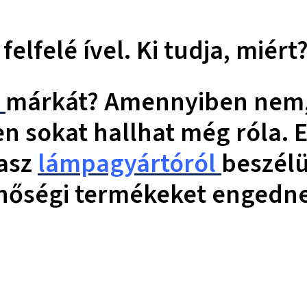
elfelé ível. Ki tudja, miért
e
márkát? Amennyiben nem, i
en sokat hallhat még róla. 
lasz
lámpagyártóról
beszél
nőségi termékeket engednek