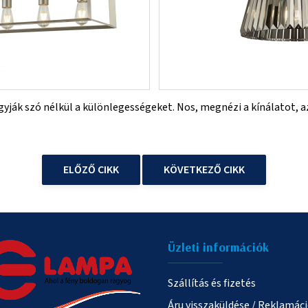
gyják szó nélkül a különlegességeket. Nos, megnézi a kínálatot, 
ELŐZŐ CIKK
KÖVETKEZŐ CIKK
Üzleti információk
Szállítás és fizetés
Áru visszaküldése / Reklamác