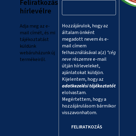
Feliratkozás
é
hírlevélre
c
Hozzájárulok, hogy az
Adja meg az e-
általam önként
mail címét, és mi
megadott nevem és e-
tájékoztatást
mail címem
küldünk
felhasználásával a(z)
*cég
webáruházunk új
neve
részemre e-mail
termékeiről.
útján hírleveleket,
ajánlatokat küldjön.
Kijelentem, hogy az
adatkezelési tájékoztatót
elolvastam.
Megértettem, hogy a
hozzájárulásom bármikor
visszavonhatom.
FELIRATKOZÁS