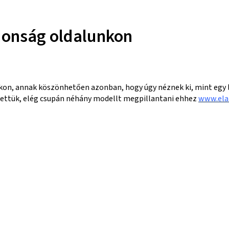
donság oldalunkon
kon, annak köszönhetően azonban, hogy úgy néznek ki, mint egy lu
lettük, elég csupán néhány modellt megpillantani ehhez
www.ela