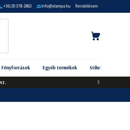
+36/20 378-2863
info@elampa.hu
Rendelésem
KOSÁR
Fényforrások
Egyéb termékek
Stílus szerint
AT.