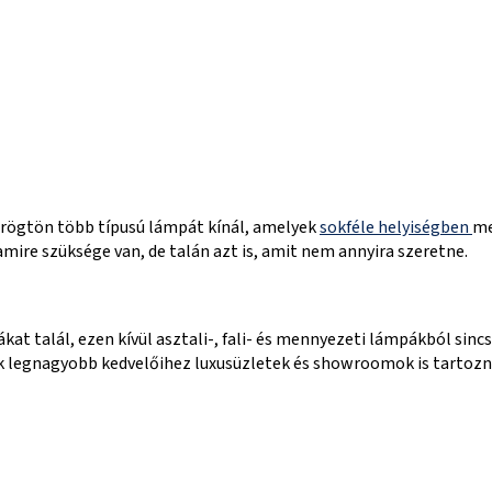
 rögtön több típusú lámpát kínál, amelyek
sokféle helyiségben
me
mire szüksége van, de talán azt is, amit nem annyira szeretne.
t talál, ezen kívül asztali-, fali- és mennyezeti lámpákból sincs 
k legnagyobb kedvelőihez luxusüzletek és showroomok is tartozna