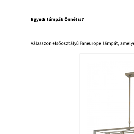
Egyedi lámpák Önnél is?
Válasszon elsőosztályú Faneurope lámpát, amelyek 