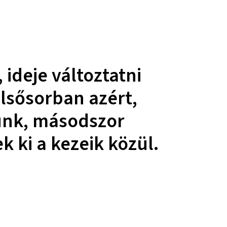
?
deje változtatni
Elsősorban azért,
ünk, másodszor
 ki a kezeik közül.