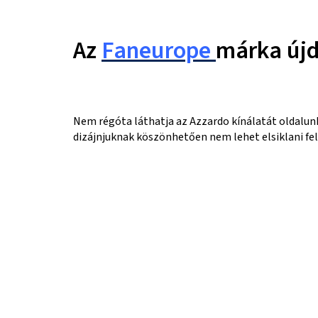
Az
Faneurope
márka új
Nem régóta láthatja az Azzardo kínálatát oldalun
dizájnjuknak köszönhetően nem lehet elsiklani fe