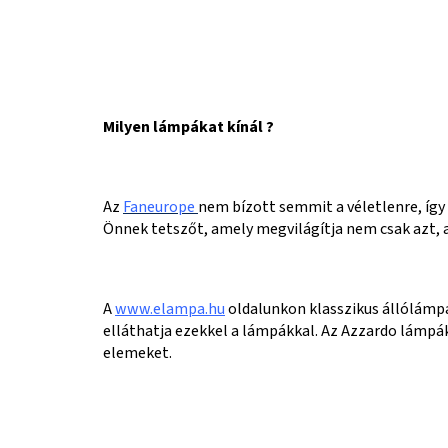
Milyen lámpákat kínál ?
Az
Faneurope
nem bízott semmit a véletlenre, így
Önnek tetszőt, amely megvilágítja nem csak azt, a
A
www.elampa.hu
oldalunkon klasszikus állólámpáka
elláthatja ezekkel a lámpákkal. Az Azzardo lámpá
elemeket.