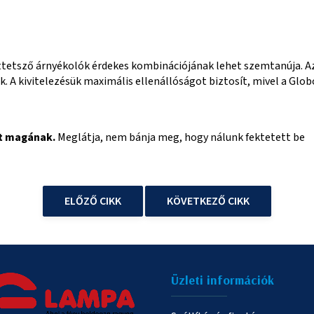
ttetsző árnyékolók érdekes kombinációjának lehet szemtanúja. A
k. A kivitelezésük maximális ellenállóságot biztosít, mivel a Glo
at magának.
Meglátja, nem bánja meg, hogy nálunk fektetett be
ELŐZŐ CIKK
KÖVETKEZŐ CIKK
Üzleti információk