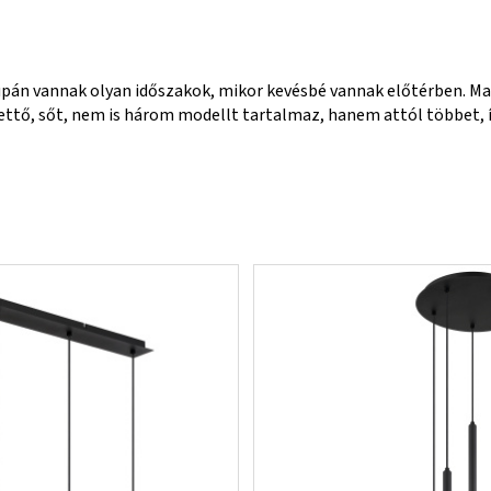
supán vannak olyan időszakok, mikor kevésbé vannak előtérben. M
ő, sőt, nem is három modellt tartalmaz, hanem attól többet, í