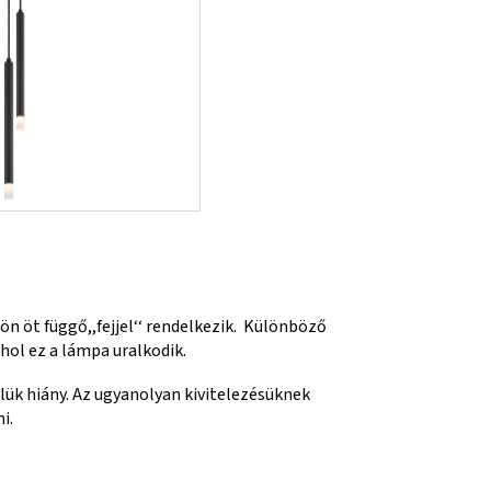
n öt függő,,fejjel‘‘ rendelkezik. Különböző
hol ez a lámpa uralkodik.
lük hiány. Az ugyanolyan kivitelezésüknek
i.