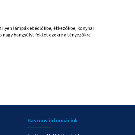
z ilyen lámpák ebédlőkbe, étkezőkbe, konyhai
bo nagy hangsúlyt fektet ezekre a tényezőkre.
Hasznos informáciok