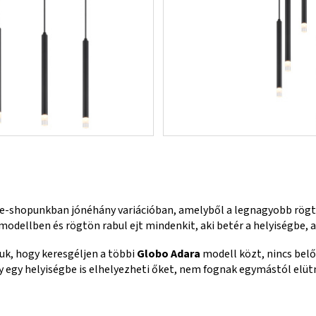
e-shopunkban jónéhány variációban, amelyből a legnagyobb rögtö
dellben és rögtön rabul ejt mindenkit, aki betér a helyiségbe, a
uk, hogy keresgéljen a többi
Globo Adara
modell közt, nincs belő
gy helyiségbe is elhelyezheti őket, nem fognak egymástól elütn