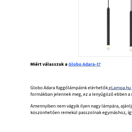
Miért válasszuk a
Globo Adara-t?
Globo Adara függőlámpáink elérhetők
eLampa.hu
formákban jelennek meg, ez a lenyűgöző ebben a mo
Amennyiben nem vágyik ilyen nagy lámpára, ajánlj
köszönhetően remekül passzolnak egymáshoz, így e