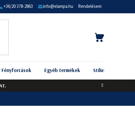
+36/20 378-2863
info@elampa.hu
Rendelésem
KOSÁR
Fényforrások
Egyéb termékek
Stílus szerint
AT.