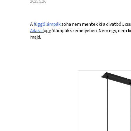
2025.5.26
A
függőlámpák
soha nem mentek ki a divatból, c
Adara
f
üggőlámpák személyében. Nem egy, nem kett
majd.