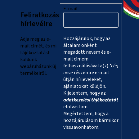
l
E-mail
Feliratkozás
é
hírlevélre
c
Hozzájárulok, hogy az
Adja meg az e-
általam önként
mail címét, és mi
megadott nevem és e-
tájékoztatást
mail címem
küldünk
felhasználásával a(z)
*cég
webáruházunk új
neve
részemre e-mail
termékeiről.
útján hírleveleket,
ajánlatokat küldjön.
Kijelentem, hogy az
adatkezelési tájékoztatót
elolvastam.
Megértettem, hogy a
hozzájárulásom bármikor
visszavonhatom.