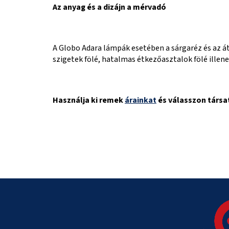
Az anyag és a dizájn a mérvadó
A Globo Adara lámpák esetében a sárgaréz és az á
szigetek fölé, hatalmas étkezőasztalok fölé illene
Használja ki remek
árainkat
és válasszon társ
L
á
b