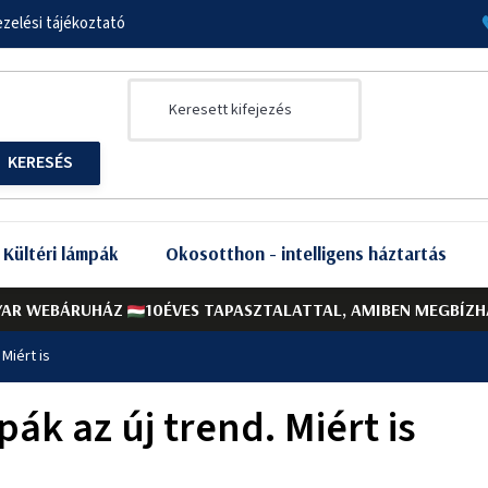
zelési tájékoztató
Kültéri lámpák
Okosotthon - intelligens háztartás
AR WEBÁRUHÁZ
10ÉVES TAPASZTALATTAL, AMIBEN MEGBÍZH
Miért is
ák az új trend. Miért is