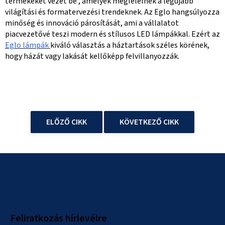
termékeket vezet be , amelyek megfelelnek a legújabb
világítási és formatervezési trendeknek. Az Eglo hangsúlyozza
minőség és innováció párosítását, ami a vállalatot
piacvezetővé teszi modern és stílusos LED lámpákkal. Ezért az
Eglo lámpák
kiváló választás a háztartások széles körének,
hogy házát vagy lakását kellőképp felvillanyozzák.
ELŐZŐ CIKK
KÖVETKEZŐ CIKK
L
á
b
l
Feliratkozás hírlevélre
é