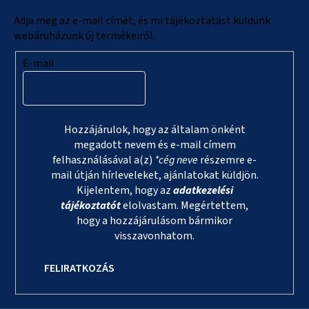
c
Adja meg az e-mail címét, és mi tájékoztatást küldünk
webáruházunk új termékeiről.
E-mail
Hozzájárulok, hogy az általam önként
megadott nevem és e-mail címem
felhasználásával a(z)
*cég neve
részemre e-
mail útján hírleveleket, ajánlatokat küldjön.
Kijelentem, hogy az
adatkezelési
tájékoztatót
elolvastam. Megértettem,
hogy a hozzájárulásom bármikor
visszavonhatom.
FELIRATKOZÁS