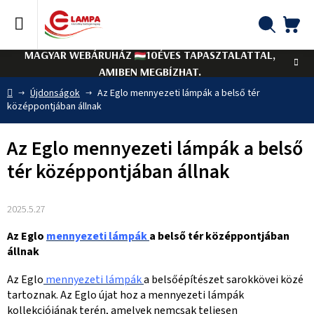
Ugrás
a
fő
KO
Keresés
tartalomhoz
MAGYAR WEBÁRUHÁZ
10ÉVES TAPASZTALATTAL,
AMIBEN MEGBÍZHAT.
Kezdőlap
Újdonságok
Az Eglo mennyezeti lámpák a belső tér
középpontjában állnak
Az Eglo mennyezeti lámpák a belső
tér középpontjában állnak
2025.5.27
Az Eglo
mennyezeti lámpák
a belső tér középpontjában
állnak
Az Eglo
mennyezeti lámpák
a belsőépítészet sarokkövei közé
tartoznak. Az Eglo újat hoz a mennyezeti lámpák
kollekciójának terén, amelyek nemcsak teljesen