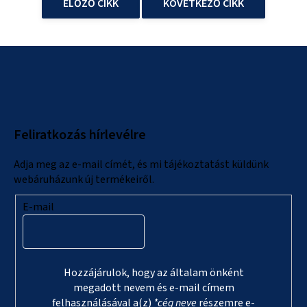
ELŐZŐ CIKK
KÖVETKEZŐ CIKK
L
á
b
l
Feliratkozás hírlevélre
é
c
Adja meg az e-mail címét, és mi tájékoztatást küldünk
webáruházunk új termékeiről.
E-mail
Hozzájárulok, hogy az általam önként
megadott nevem és e-mail címem
felhasználásával a(z)
*cég neve
részemre e-