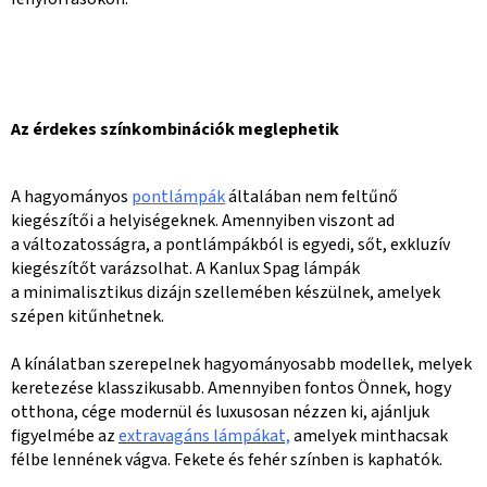
Az érdekes színkombinációk meglephetik
A hagyományos
pontlámpák
általában nem feltűnő
kiegészítői a helyiségeknek. Amennyiben viszont ad
a változatosságra, a pontlámpákból is egyedi, sőt, exkluzív
kiegészítőt varázsolhat. A Kanlux Spag lámpák
a minimalisztikus dizájn szellemében készülnek, amelyek
szépen kitűnhetnek.
A kínálatban szerepelnek hagyományosabb modellek, melyek
keretezése klasszikusabb. Amennyiben fontos Önnek, hogy
otthona, cége modernül és luxusosan nézzen ki, ajánljuk
figyelmébe az
extravagáns lámpákat,
amelyek minthacsak
félbe lennének vágva. Fekete és fehér színben is kaphatók.