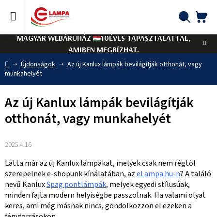
Ugrás
a
fő
KO
Keresés
tartalomhoz
MAGYAR WEBÁRUHÁZ
10ÉVES TAPASZTALATTAL,
AMIBEN MEGBÍZHAT.
Kezdőlap
Újdonságok
Az új Kanlux lámpák bevilágítják otthonát, vagy
munkahelyét
Az új Kanlux lámpák bevilágítják
otthonát, vagy munkahelyét
2025.4.16
Látta már az új Kanlux lámpákat, melyek csak nem régtől
szerepelnek e-shopunk kínálatában, az
eLampa.hu-n
? A találó
nevű Kanlux
Spag pontlámpák
, melyek egyedi stílusúak,
minden fajta modern helyiségbe passzolnak. Ha valami olyat
keres, ami még másnak nincs, gondolkozzon el ezeken a
fényforrásokon.