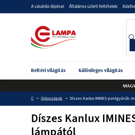
Ugrás
A vásárlás lépései
Általános üzleti feltételek
Adatke
a
fő
tartalomhoz
Beltéri világítás
Különleges világítás
MAGY
Kezdőlap
Újdonságok
Díszes Kanlux IMINES pontgyűrűk: A
Díszes Kanlux IMINE
lámpától