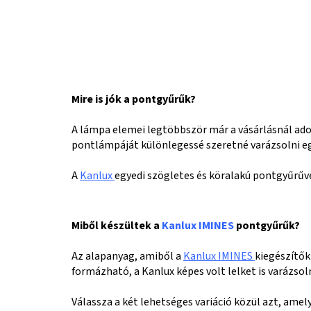
Mire is jók a pontgyűrűk?
A lámpa elemei legtöbbször már a vásárlásnál adot
pontlámpáját különlegessé szeretné varázsolni eg
A
Kanlux
egyedi szögletes és köralakú pontgyűrűve
Miből készültek a
Kanlux IMINES
pontgyűrűk?
Az alapanyag, amiből a
Kanlux IMINES
kiegészítők
formázható, a Kanlux képes volt lelket is varázso
Válassza a két lehetséges variáció közül azt, amel