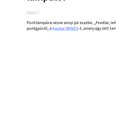
2025.5.7
Pontlámpáira nézve annyi jut eszébe: ,,Fenébe, le
pontgyűrűt, a
Kanlux IMINES
-t, amely úgy lett t