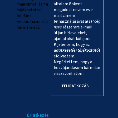
általam önként
mail címét, és mi
megadott nevem és e-
tájékoztatást
mail címem
küldünk
felhasználásával a(z)
*cég
webáruházunk új
neve
részemre e-mail
termékeiről.
útján hírleveleket,
ajánlatokat küldjön.
Kijelentem, hogy az
adatkezelési tájékoztatót
elolvastam.
Megértettem, hogy a
hozzájárulásom bármikor
visszavonhatom.
FELIRATKOZÁS
Érintkezés