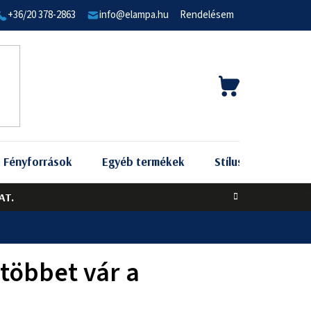
+36/20 378-2863
info@elampa.hu
Rendelésem
KOSÁR
Fényforrások
Egyéb termékek
Stílus szerint
AT.
többet vár a