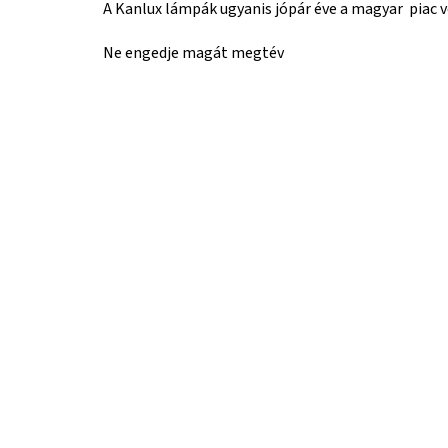
A Kanlux lámpák ugyanis jópár éve a magyar piac v
Ne engedje magát megtév