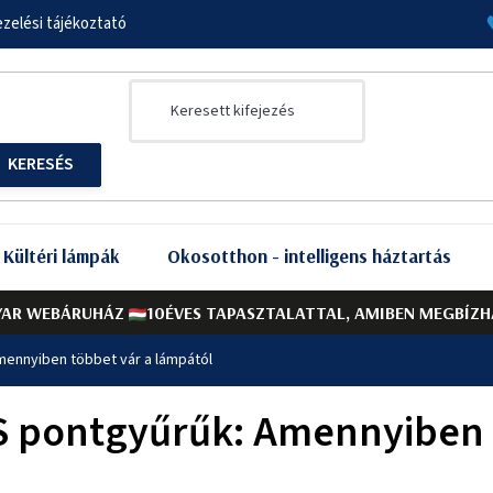
zelési tájékoztató
Kültéri lámpák
Okosotthon - intelligens háztartás
AR WEBÁRUHÁZ
10ÉVES TAPASZTALATTAL, AMIBEN MEGBÍZH
mennyiben többet vár a lámpától
S pontgyűrűk: Amennyiben 