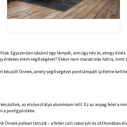
tak. Egyszerűen vásárol egy lámpát, ami úgy néz ki, ahogy kinéz.
y érdekes elem segítségével? Ekkor nem marad más hátra, mint be
l készült Önnek, amely segítségével pontlámpáit új életre kelthe
 készültek, az elsőosztályú alumínium lett. Ez az anyag felel a mi
lni a pontgyűrűkbe.
yik Önnek jobban tetszik – a fehér szín rabul ejti és otthonában é