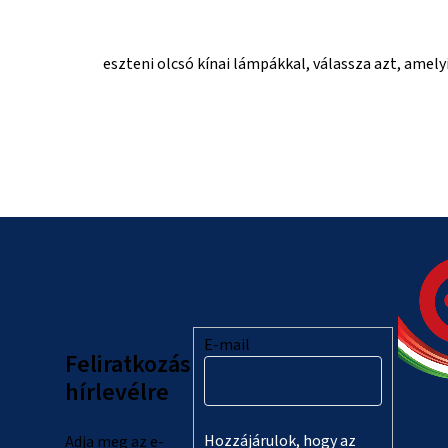
eszteni olcsó kínai lámpákkal, válassza azt, amel
L
á
b
l
E-mail
Feliratkozás
é
hírlevélre
c
Hozzájárulok, hogy az
Adja meg az e-