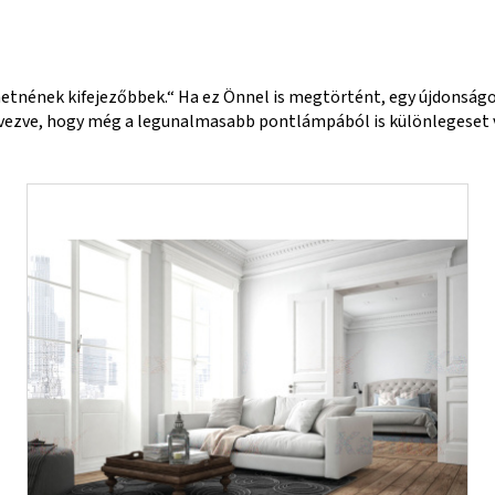
hetnének kifejezőbbek.“ Ha ez Önnel is megtörtént, egy újdonságo
ervezve, hogy még a legunalmasabb pontlámpából is különlegeset 