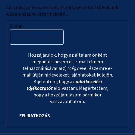
c
Adja meg az e-mail címét, és mi tájékoztatást küldünk
webáruházunk új termékeiről.
E-mail
Hozzájárulok, hogy az általam önként
megadott nevem és e-mail címem
felhasználásával a(z)
*cég neve
részemre e-
mail útján hírleveleket, ajánlatokat küldjön.
Kijelentem, hogy az
adatkezelési
tájékoztatót
elolvastam. Megértettem,
hogy a hozzájárulásom bármikor
visszavonhatom.
FELIRATKOZÁS