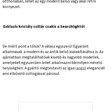
otthonában, lehet az egy modern belső vagy akár retro
környezet.
Exkluzív kristály csillár csakis a Searchlightól
De miért pont a tőlük? A válasz egyszerű! Egyaránt
alkalmasak a modern és az antik belső kialakításához is. Az
ajánlatban megtalálhatóak kisebb és nagyobb modellek,
amelyeket egyszerűen lehet alkalmazni bármilyen méretű
helyiségben. A gyártó megtestesiti az igazi
angol
eleganciát
ami elbűvölő csillogással párosul.