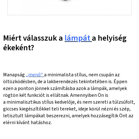
Miért válasszuk a
lámpát
a helyiség
ékeként?
Manapság
,,menő‘‘
a minimalista stílus, nem csupán az
öltözködésben, de a lakberendezés tekintetében is. Éppen
ezen a ponton jönnek számításba azok a lámpák, amelyek
rögtön két funkciót is ellátnak. Amennyiben Ön is
a minimalisztikus stílus kedvelője, és nem szereti a túlzsúfolt,
giccses kiegészítőkkel teli tereket, ideje körül nézni és szép,
letisztult lámpákat beszerezni, amelyek hozzásegítik Önt az
elérni kívánt hatáshoz.