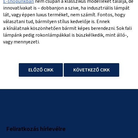
E-shopunkban
nem csupán a klasszikus modelleket találja, de
innovatívakat is – dobbanjon a szive, ha indusztriális lámpát
lát, vagy éppen luxus terméket, nem számít. Fontos, hogy
választani tud, bármilyen stílus kedvelője is. Ennek
a kínálatnak köszönhetően bármit képes berendezni. Sok fali
lámpánk pedig rokonlámpákkal is büszkélkedik, mint álló-,
vagy mennyezeti.
ELŐZŐ CIKK
KÖVETKEZŐ CIKK
L
á
b
l
Feliratkozás hírlevélre
é