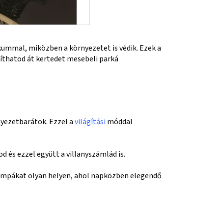
kummal, miközben a környezetet is védik. Ezek a
íthatod át kertedet mesebeli parká
nyezetbarátok. Ezzel a
világítási
móddal
 és ezzel együtt a villanyszámlád is.
lámpákat olyan helyen, ahol napközben elegendő