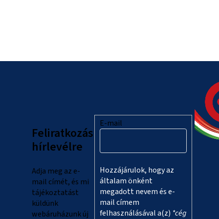
L
á
b
l
E-mail
Feliratkozás
é
hírlevélre
c
Hozzájárulok, hogy az
Adja meg az e-
általam önként
mail címét, és mi
megadott nevem és e-
tájékoztatást
mail címem
küldünk
felhasználásával a(z)
*cég
webáruházunk új