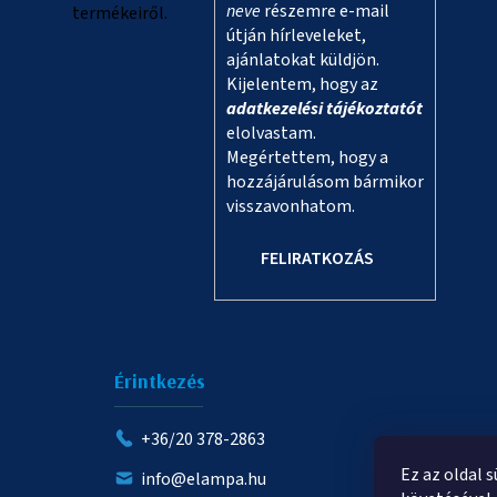
neve
részemre e-mail
termékeiről.
útján hírleveleket,
ajánlatokat küldjön.
Kijelentem, hogy az
adatkezelési tájékoztatót
elolvastam.
Megértettem, hogy a
hozzájárulásom bármikor
visszavonhatom.
FELIRATKOZÁS
Érintkezés
+36/20 378-2863
Ez az oldal 
info@elampa.hu