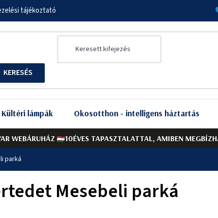
zelési tájékoztató
Kültéri lámpák
Okosotthon - intelligens háztartás
AR WEBÁRUHÁZ
10ÉVES TAPASZTALATTAL, AMIBEN MEGBÍZH
i parká
rtedet Mesebeli parká