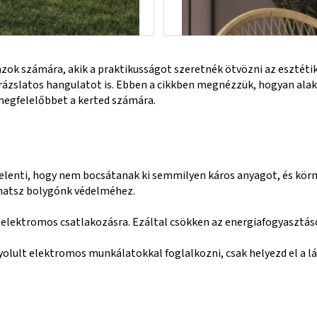
ok számára, akik a praktikusságot szeretnék ötvözni az esztéti
ázslatos hangulatot is. Ebben a cikkben megnézzük, hogyan alak
megfelelőbbet a kerted számára.
jelenti, hogy nem bocsátanak ki semmilyen káros anyagot, és kör
hatsz bolygónk védelméhez.
elektromos csatlakozásra. Ezáltal csökken az energiafogyasztásod
olult elektromos munkálatokkal foglalkozni, csak helyezd el a 