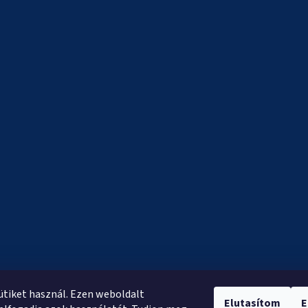
sütiket használ. Ezen weboldalt
Elutasítom
E