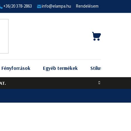
+36/20 378-2863
info@elampa.hu
Rendelésem
KOSÁR
Fényforrások
Egyéb termékek
Stílus szerint
AT.