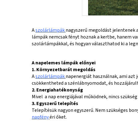
A
szolárlámpák
nagyszerű megoldást jelentenek az
lámpák nemcsak fényt hoznak a kertbe, hanem var
szolárlámpákkal, és hogyan választhatod ki a leg
A napelemes lámpák előnyei
1. Környezetbarát megoldás
A
szolárlámpák
napenergiát használnak, ami azt 
csökkentheted a szénlábnyomodat, és hozzájárul
2. Energiahatékonyság
Mivel a nap energiájával működnek, nincs szükség 
3. Egyszerű telepítés
Telepítésük nagyon egyszerű. Nem szükséges bony
napfény
éri őket.