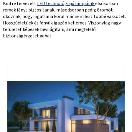
Kintre tervezett
LED technológiájú lámpáink
elsősorban
remek fényt biztosítanak, másodsorban pedig örömöt
okoznak, hogy ingatlana körül már nem lesz többé vaksötét.
Hosszúéletűek és fényük igazán kellemes. Viszonylag nagy
területet képesek bevilágítani, ami megfelelő
biztonságérzetet adhat.