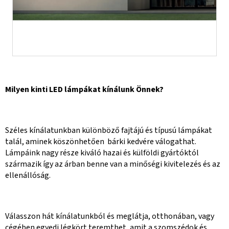
Milyen kinti LED lámpákat kínálunk Önnek?
Széles kínálatunkban különböző fajtájú és típusú lámpákat
talál, aminek köszönhetően bárki kedvére válogathat.
Lámpáink nagy része kiváló hazai és külföldi gyártóktól
származik így az árban benne van a minőségi kivitelezés és az
ellenállóság.
Válasszon hát kínálatunkból és meglátja, otthonában, vagy
cégében egyedi légkört teremthet, amit a szomszédok és