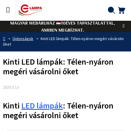
Ugrás
a
fő
KO
Keresés
tartalomhoz
MAGYAR WEBÁRUHÁZ
10ÉVES TAPASZTALATTAL,
AMIBEN MEGBÍZHAT.
Kezdőlap
Újdonságok
Kinti LED lámpák: Télen-nyáron megéri vásárolni
őket
Kinti LED lámpák: Télen-nyáron
megéri vásárolni őket
2025.5.13
Kinti
LED lámpák
: Télen-nyáron
megéri vásárolni őket