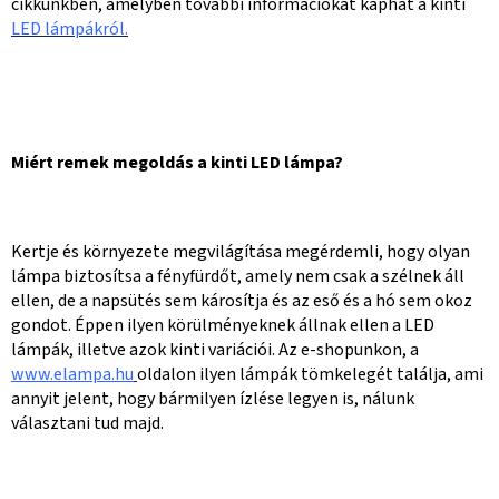
cikkünkben, amelyben további információkat kaphat a kinti
LED lámpákról.
Miért remek megoldás a kinti LED lámpa?
Kertje és környezete megvilágítása megérdemli, hogy olyan
lámpa biztosítsa a fényfürdőt, amely nem csak a szélnek áll
ellen, de a napsütés sem károsítja és az eső és a hó sem okoz
gondot. Éppen ilyen körülményeknek állnak ellen a LED
lámpák, illetve azok kinti variációi. Az e-shopunkon, a
www.elampa.hu
oldalon ilyen lámpák tömkelegét találja, ami
annyit jelent, hogy bármilyen ízlése legyen is, nálunk
választani tud majd.