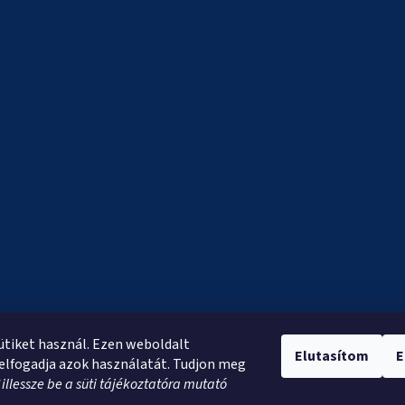
sütiket használ. Ezen weboldalt
Elutasítom
E
elfogadja azok használatát. Tudjon meg
*
illessze be a süti tájékoztatóra mutató