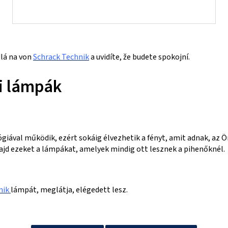
dlá na von
Schrack Technik
a uvidíte, že budete spokojní.
ti lámpák
iával működik, ezért sokáig élvezhetik a fényt, amit adnak, az Ö
ajd ezeket a lámpákat, amelyek mindig ott lesznek a pihenőknél.
nik
lámpát, meglátja, elégedett lesz.