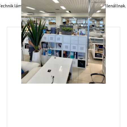
echnik lámpák, így az időjárási viszontagságoknak is ellenállnak.