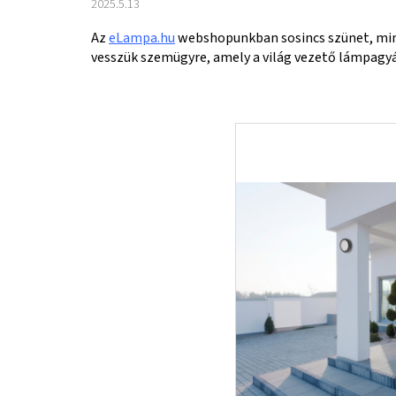
2025.5.13
Az
eLampa.hu
webshopunkban sosincs szünet, min
vesszük szemügyre, amely a világ vezető lámpagyá