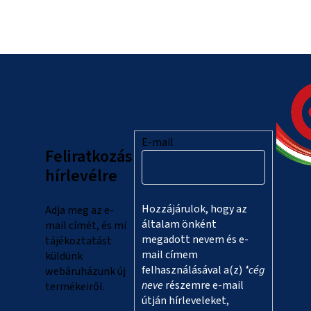
L
á
b
l
E-mail
Feliratkozás
é
hírlevélre
c
Hozzájárulok, hogy az
Adja meg az e-
általam önként
mail címét, és mi
megadott nevem és e-
tájékoztatást
mail címem
küldünk
felhasználásával a(z)
*cég
webáruházunk új
neve
részemre e-mail
termékeiről.
útján hírleveleket,