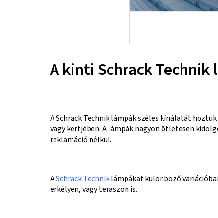
A kinti Schrack Technik
A
Schrack Technik lámpák széles kínálatát hoztuk 
vagy kertjében. A lámpák nagyon ötletesen kidolg
reklamáció nélkül.
A
Schrack Technik
lámpákat különböző variációban t
erkélyen, vagy teraszon is.