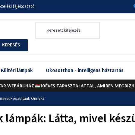
zelési tájékoztató
Kültéri lámpák
Okosotthon - intelligens háztartás
AR WEBÁRUHÁZ
10ÉVES TAPASZTALATTAL, AMIBEN MEGBÍZH
, mivel készültünk Önnek?
k lámpák: Látta, mivel kés