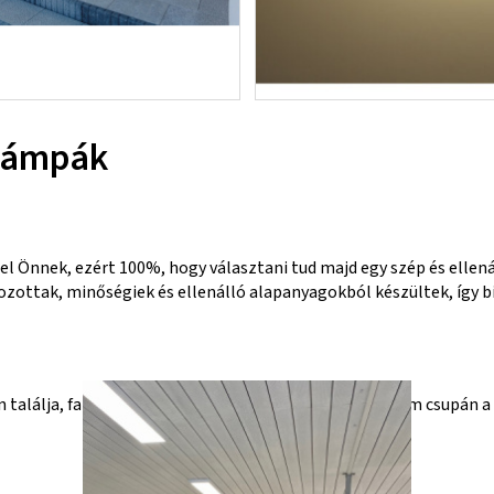
 lámpák
el Önnek, ezért 100%, hogy választani tud majd egy szép és elle
ozottak, minőségiek és ellenálló alapanyagokból készültek, így b
alálja, fali-, vagy éppen a talajba ágyazott. Tehát nem csupán a