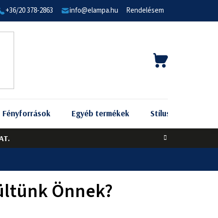
+36/20 378-2863
info@elampa.hu
Rendelésem
KOSÁR
Fényforrások
Egyéb termékek
Stílus szerint
AT.
zültünk Önnek?