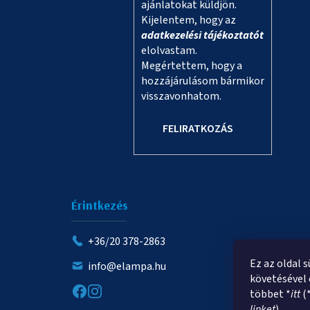
ajánlatokat küldjön.
Kijelentem, hogy az
adatkezelési tájékoztatót
elolvastam.
Megértettem, hogy a
hozzájárulásom bármikor
visszavonhatom.
FELIRATKOZÁS
Érintkezés
+36/20 378-2863
Ez az oldal 
info@elampa.hu
követésével 
többet *
itt
(
linket
).