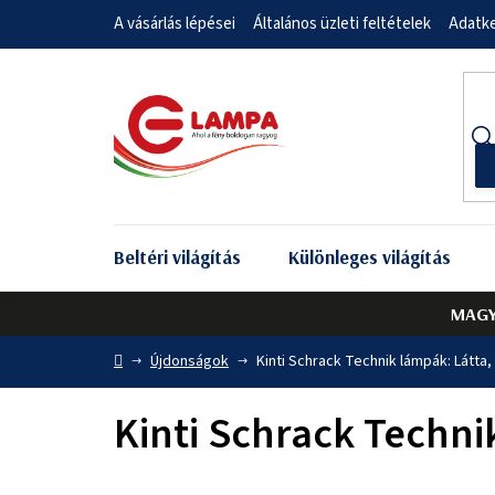
Ugrás
A vásárlás lépései
Általános üzleti feltételek
Adatke
a
fő
tartalomhoz
Beltéri világítás
Különleges világítás
MAGY
Kezdőlap
Újdonságok
Kinti Schrack Technik lámpák: Látta
Kinti Schrack Techni