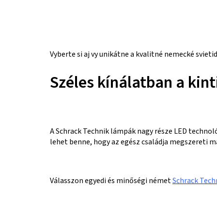
Vyberte si aj vy unikátne a kvalitné nemecké svieti
Széles kínálatban a kin
A Schrack Technik lámpák nagy része LED technológ
lehet benne, hogy az egész családja megszereti m
Válasszon egyedi és minőségi német
Schrack Tech