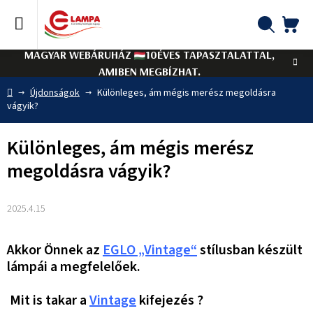
Ugrás
a
fő
KO
Keresés
tartalomhoz
MAGYAR WEBÁRUHÁZ
10ÉVES TAPASZTALATTAL,
AMIBEN MEGBÍZHAT.
Kezdőlap
Újdonságok
Különleges, ám mégis merész megoldásra
vágyik?
Különleges, ám mégis merész
megoldásra vágyik?
2025.4.15
Akkor Önnek az
EGLO „Vintage“
stílusban készült
lámpái a megfelelőek.
Mit is takar a
Vintage
kifejezés ?