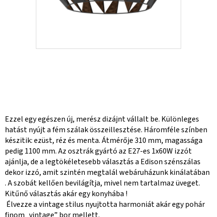
Ezzel egy egészen új, merész dizájnt vállalt be. Különleges
hatást nyújt a fém szálak összeillesztése. Háromféle színben
készitik: ezüst, réz és menta. Átmérője 310 mm, magassága
pedig 1100 mm. Az osztrák gyártó az E27-es 1x60W izzót
ajánlja, de a legtökéletesebb választás a Edison szénszálas
dekor izzó, amit szintén megtalál webáruházunk kinálatában
. A szobát kellően bevilágítja, mivel nem tartalmaz üveget.
Kitűnő választás akár egy konyhába !
Élvezze a vintage stilus nyujtotta harmoniát akár egy pohár
finom „vintage” bor mellett.