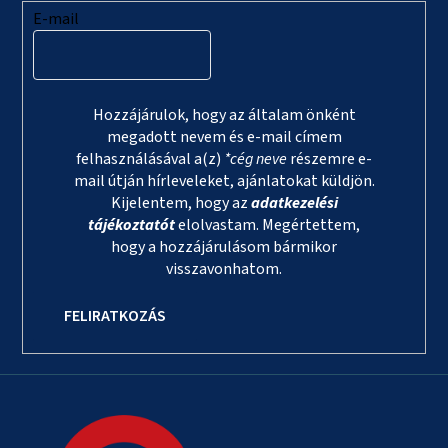
E-mail
Hozzájárulok, hogy az általam önként
megadott nevem és e-mail címem
felhasználásával a(z)
*cég neve
részemre e-
mail útján hírleveleket, ajánlatokat küldjön.
Kijelentem, hogy az
adatkezelési
tájékoztatót
elolvastam. Megértettem,
hogy a hozzájárulásom bármikor
visszavonhatom.
FELIRATKOZÁS