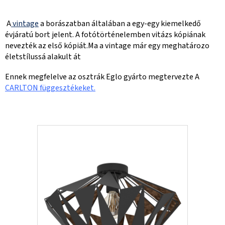
A
vintage
a borászatban általában a egy-egy kiemelkedő
évjáratú bort jelent. A fotótörténelemben vitázs kópiának
nevezték az első kópiát.Ma a vintage már egy meghatározo
életstílussá alakult át
Ennek megfelelve az osztrák Eglo gyárto megtervezte A
CARLTON függesztékeket.