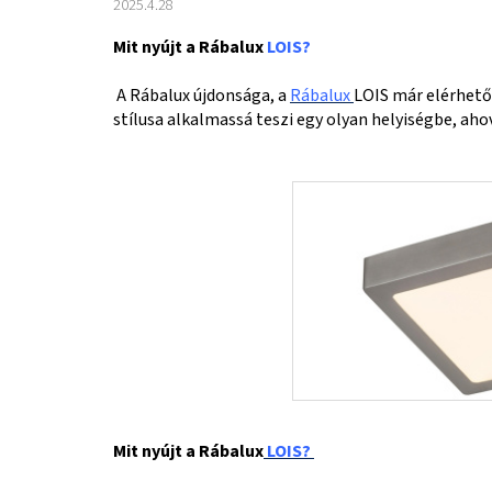
2025.4.28
Mit nyújt a Rábalux
LOIS?
A Rábalux újdonsága, a
Rábalux
LOIS már elérhető
stílusa alkalmassá teszi egy olyan helyiségbe, a
Mit nyújt a Rábalux
LOIS?