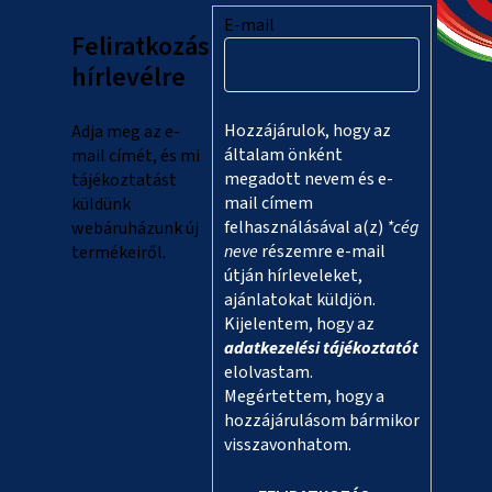
l
E-mail
Feliratkozás
é
hírlevélre
c
Hozzájárulok, hogy az
Adja meg az e-
általam önként
mail címét, és mi
megadott nevem és e-
tájékoztatást
mail címem
küldünk
felhasználásával a(z)
*cég
webáruházunk új
neve
részemre e-mail
termékeiről.
útján hírleveleket,
ajánlatokat küldjön.
Kijelentem, hogy az
adatkezelési tájékoztatót
elolvastam.
Megértettem, hogy a
hozzájárulásom bármikor
visszavonhatom.