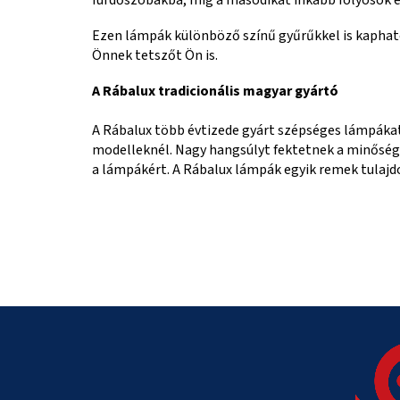
Ezen lámpák különböző színű gyűrűkkel is kaphatóa
Önnek tetszőt Ön is.
A Rábalux tradicionális magyar gyártó
A Rábalux több évtizede gyárt szépséges lámpákat
modelleknél. Nagy hangsúlyt fektetnek a minőségre
a lámpákért. A Rábalux lámpák egyik remek tulajdo
L
á
b