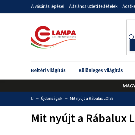
Ugrás
A vásárlás lépései
Általános üzleti feltételek
Adatke
a
fő
tartalomhoz
Beltéri világítás
Különleges világítás
MAGY
Kezdőlap
Újdonságok
Mit nyújt a Rábalux LOIS?
Mit nyújt a Rábalux 