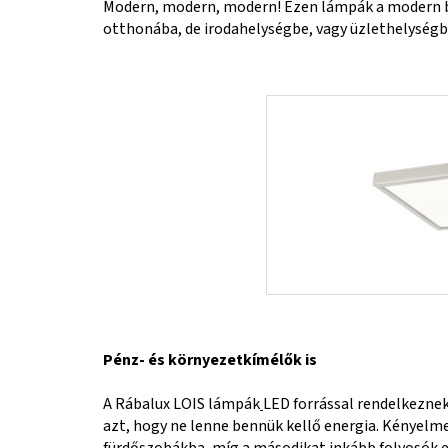
Modern, modern, modern! Ezen lámpák a modern be
otthonába, de irodahelységbe, vagy üzlethelységb
Pénz- és környezetkímélők is
A Rábalux LOIS lámpák
LED forrással rendelkeznek
azt, hogy ne lenne bennük kellő energia. Kényelme
fürdőszobákba, míg a másodikat inkább folyosók e