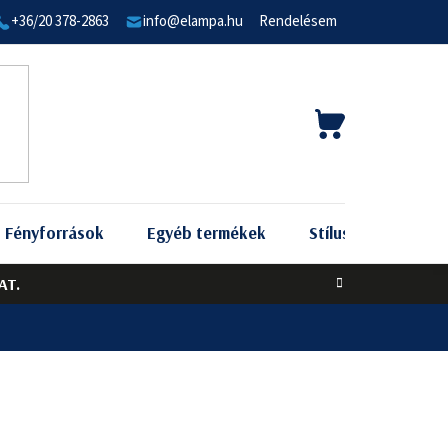
+36/20 378-2863
info@elampa.hu
Rendelésem
KOSÁR
Fényforrások
Egyéb termékek
Stílus szerint
AT.