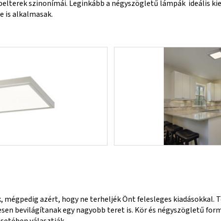
lterek szinonímái. Leginkább a négyszögletű lámpák ideális kie
e is alkalmasak.
, mégpedig azért, hogy ne terheljék Önt felesleges kiadásokkal. T
sen bevilágítanak egy nagyobb teret is. Kör és négyszögletű form
setében választják.