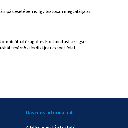
lámpák esetében is. Így biztosan megtalálja az
a kombinálhatóságot és kontinuitást az egyes
óbált mérnöki és dizájner csapat felel
Hasznos informáciok
Adatkezelési tájékoztató