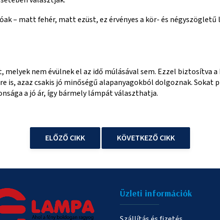
k – matt fehér, matt ezüst, ez érvényes a kör- és négyszögletű 
, melyek nem évülnek el az idő múlásával sem. Ezzel biztosítva 
 is, azaz csakis jó minőségű alapanyagokból dolgoznak. Sokat pr
nsága a jó ár, így bármely lámpát választhatja.
ELŐZŐ CIKK
KÖVETKEZŐ CIKK
Üzleti információk
Szállítás és fizetés