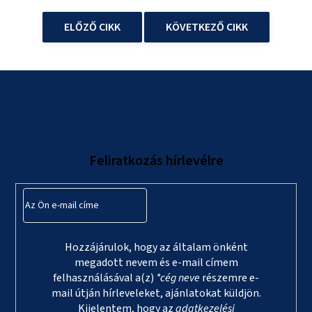
ELŐZŐ CIKK
KÖVETKEZŐ CIKK
L
á
b
l
Feliratkozás hírlevélre
é
c
Hozzájárulok, hogy az általam önként
megadott nevem és e-mail címem
felhasználásával a(z)
*cég neve
részemre e-
mail útján hírleveleket, ajánlatokat küldjön.
Kijelentem, hogy az
adatkezelési