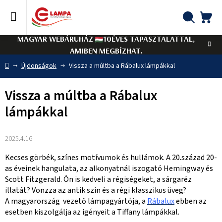
Ugrás
a
fő
KO
Keresés
tartalomhoz
MAGYAR WEBÁRUHÁZ
10ÉVES TAPASZTALATTAL,
AMIBEN MEGBÍZHAT.
Kezdőlap
Újdonságok
Vissza a múltba a Rábalux lámpákkal
Vissza a múltba a Rábalux
lámpákkal
2025.4.16
Kecses görbék, színes motívumok és hullámok. A 20.század 20-
as éveinek hangulata, az alkonyatnál iszogató Hemingway és
Scott Fitzgerald. Ön is kedveli a régiségeket, a sárgaréz
illatát? Vonzza az antik szín és a régi klasszikus üveg?
A magyarország vezető lámpagyártója, a
Rábalux
ebben az
esetben kiszolgálja az igényeit a Tiffany lámpákkal.