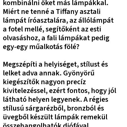
kombinálni őket más lámpákkal.
Miért ne tenné a Tiffany asztali
lámpát íróasztalára, az állólámpát
a fotel mellé, segítőként az esti
olvasáshoz, a fali lámpákat pedig
egy-egy műalkotás fölé?
Megszépíti a helyiséget, stílust és
lelket adva annak. Gyönyörű
kiegészítők nagyon precíz
kivitelezéssel, ezért fontos, hogy jól
látható helyen legyenek. A régies
stílusú sárgarézből, bronzból és
üvegből készült lámpák remekül
összehangolhatók diófával,