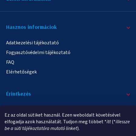
Hasznos informáciok
Adatkezelési tájékoztató
Fogyasztóvédelmi tájékoztató
FAQ
Elérhetőségek
Érintkezés
+36/20 378-2863
Ez az oldal sütiket használ. Ezen weboldalt követésével
info@elampa.hu
elfogadja azok használatát. Tudjon meg többet *
itt
(*
illessze
be a süti tájékoztatóra mutató linket
).