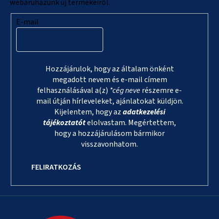
webáruházunk új termékeiről.
E-mail
Hozzájárulok, hogy az általam önként
megadott nevem és e-mail címem
felhasználásával a(z)
*cég neve
részemre e-
mail útján hírleveleket, ajánlatokat küldjön.
Kijelentem, hogy az
adatkezelési
tájékoztatót
elolvastam. Megértettem,
hogy a hozzájárulásom bármikor
visszavonhatom.
FELIRATKOZÁS