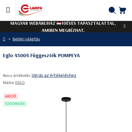
Ugrás
a
fő
KO
Keresés
tartalomhoz
MAGYAR WEBÁRUHÁZ
10ÉVES TAPASZTALATTAL,
AMIBEN MEGBÍZHAT.
Kezdőlap
Beltéri világítás
Eglo 43004 Függeszték POMPEYA
A
Ugrás az értékeléshez
Nincs értékelés
termék
Márka:
EGLO
átlagos
értékelése
5-
AKCIÓ
ből
ÚJDONSÁG
0,0
csillag.