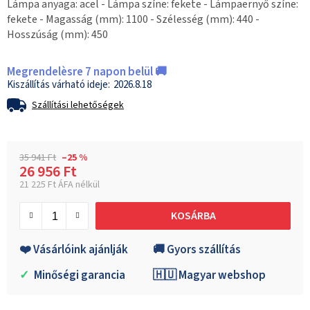
Lámpa anyaga: acel - Lámpa színe: fekete - Lámpaernyő színe:
fekete - Magasság (mm): 1100 - Szélesség (mm): 440 -
Hosszúság (mm): 450
Megrendelèsre 7 napon belül 🚚
2026.8.18
Szállítási lehetőségek
35 941 Ft
–25 %
26 956 Ft
21 225 Ft ÁFA nélkül
Egységár:
KOSÁRBA
❤️ Vásárlóink ajánlják
🚚 Gyors szállítás
✓
Minőségi garancia
🇭🇺 Magyar webshop