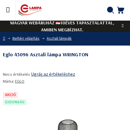
Ugrás
a
fő
KO
Keresés
tartalomhoz
MAGYAR WEBÁRUHÁZ
10ÉVES TAPASZTALATTAL,
AMIBEN MEGBÍZHAT.
Kezdőlap
Beltéri világítás
Asztali lámpák
Eglo 43096 Asztali lámpa WRINGTON
A
Ugrás az értékeléshez
Nincs értékelés
termék
Márka:
EGLO
átlagos
értékelése
5-
AKCIÓ
ből
ÚJDONSÁG
0,0
csillag.