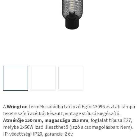
A
Wrington
termékcsaládba tartozó Eglo 43096 asztali lámpa
fekete színű acélból készült, vintage stílusú kiegészítő.
Átmérője 150 mm, magassága 285 mm
, foglalat típusa E27,
melybe 1x60W izzó illeszthető (izzó a csomagolásban: Nem).
IP-védettség: IP20, garancia: 2 év.