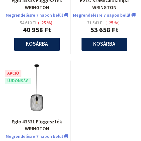
Eglo 43333 Függeszték
EGLO 32468 Állólámpa
WRINGTON
WRINGTON
Megrendelèsre 7 napon belül 🚚
Megrendelèsre 7 napon belül 🚚
54 610 Ft
(–25 %)
71 543 Ft
(–25 %)
40 958 Ft
53 658 Ft
KOSÁRBA
KOSÁRBA
AKCIÓ
ÚJDONSÁG
Eglo 43331 Függeszték
WRINGTON
Megrendelèsre 7 napon belül 🚚