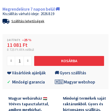
Megrendelèsre 7 napon belül 🚚
2026.8.19
Szállítási lehetőségek
14 774 Ft
–25 %
11 081 Ft
8 725 Ft ÁFA nélkül
Egységár:
KOSÁRBA
❤️ Vásárlóink ajánlják
🚚 Gyors szállítás
✓
Minőségi garancia
🇭🇺 Magyar webshop
Magyar webáruház
Minőségi termékek saját
10éves tapasztalattal,
raktárunkból. Gyors és
amiben megbízhat.
biztonságos szállitás.