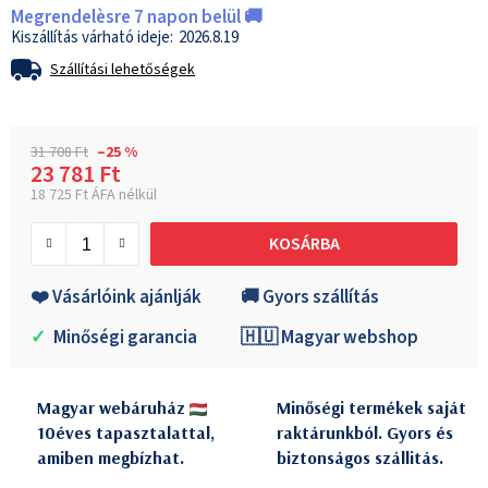
Megrendelèsre 7 napon belül 🚚
2026.8.19
Szállítási lehetőségek
31 708 Ft
–25 %
23 781 Ft
18 725 Ft ÁFA nélkül
Egységár:
KOSÁRBA
❤️ Vásárlóink ajánlják
🚚 Gyors szállítás
✓
Minőségi garancia
🇭🇺 Magyar webshop
Magyar webáruház
Minőségi termékek saját
10éves tapasztalattal,
raktárunkból. Gyors és
amiben megbízhat.
biztonságos szállitás.