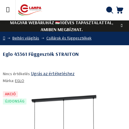
Ugrás
a
fő
KO
Keresés
tartalomhoz
MAGYAR WEBÁRUHÁZ
10ÉVES TAPASZTALATTAL,
AMIBEN MEGBÍZHAT.
Kezdőlap
Beltéri világítás
Csillárok és függesztékek
Eglo 43361 Függeszték STRAITON
A
Ugrás az értékeléshez
Nincs értékelés
termék
Márka:
EGLO
átlagos
értékelése
5-
AKCIÓ
ből
ÚJDONSÁG
0,0
csillag.