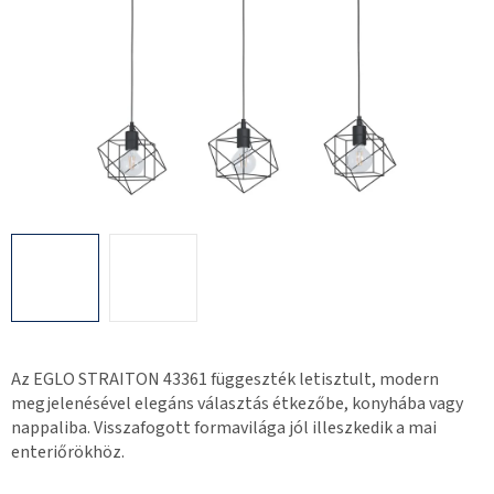
Az EGLO STRAITON 43361 függeszték letisztult, modern
megjelenésével elegáns választás étkezőbe, konyhába vagy
nappaliba. Visszafogott formavilága jól illeszkedik a mai
enteriőrökhöz.