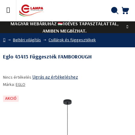
Ugrás
a
fő
KO
Keresés
tartalomhoz
MAGYAR WEBÁRUHÁZ
10ÉVES TAPASZTALATTAL,
AMIBEN MEGBÍZHAT.
Kezdőlap
Beltéri világítás
Csillárok és függesztékek
Eglo 43413 Függeszték FAMBOROUGH
A
Ugrás az értékeléshez
Nincs értékelés
termék
Márka:
EGLO
átlagos
értékelése
5-
AKCIÓ
ből
0,0
csillag.