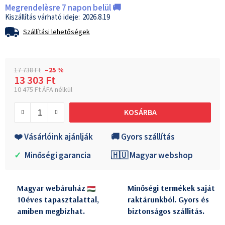
Megrendelèsre 7 napon belül 🚚
2026.8.19
Szállítási lehetőségek
17 738 Ft
–25 %
13 303 Ft
10 475 Ft ÁFA nélkül
Egységár:
KOSÁRBA
❤️ Vásárlóink ajánlják
🚚 Gyors szállítás
✓
Minőségi garancia
🇭🇺 Magyar webshop
Magyar webáruház
Minőségi termékek saját
10éves tapasztalattal,
raktárunkból. Gyors és
amiben megbízhat.
biztonságos szállitás.