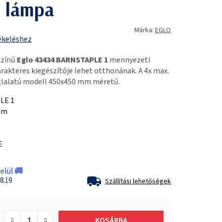
 lámpa
Márka:
EGLO
ékeléshez
színű
Eglo 43434 BARNSTAPLE 1
mennyezeti
arakteres kiegészítője lehet otthonának. A 4x max.
glalatú modell 450x450 mm méretű.
LE 1
em
E
lül 🚚
8.19
Szállítási lehetőségek
KOSÁRBA