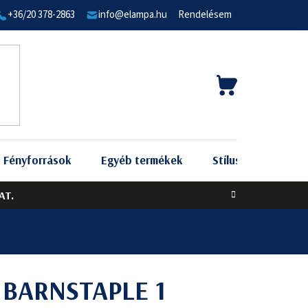
+36/20 378-2863
info@elampa.hu
Rendelésem
KOSÁR
Fényforrások
Egyéb termékek
Stílus szerint
AT.
4 BARNSTAPLE 1