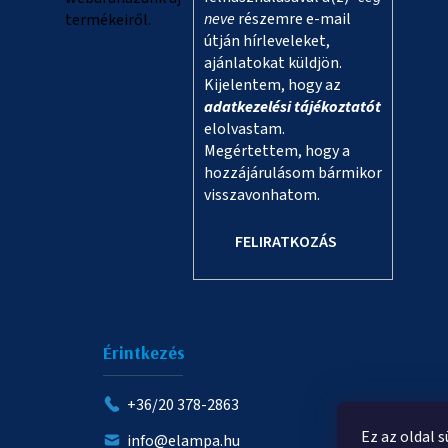
neve
részemre e-mail
termékeiről.
útján hírleveleket,
ajánlatokat küldjön.
Kijelentem, hogy az
adatkezelési tájékoztatót
elolvastam.
Megértettem, hogy a
hozzájárulásom bármikor
visszavonhatom.
FELIRATKOZÁS
Érintkezés
+36/20 378-2863
Ez az oldal 
info@elampa.hu