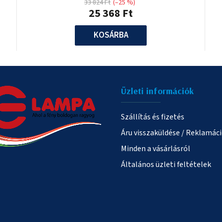
33 824 Ft
(–25 %)
25 368 Ft
KOSÁRBA
Üzleti információk
Szállítás és fizetés
Áru visszaküldése / Reklamác
Minden a vásárlásról
Általános üzleti feltételek