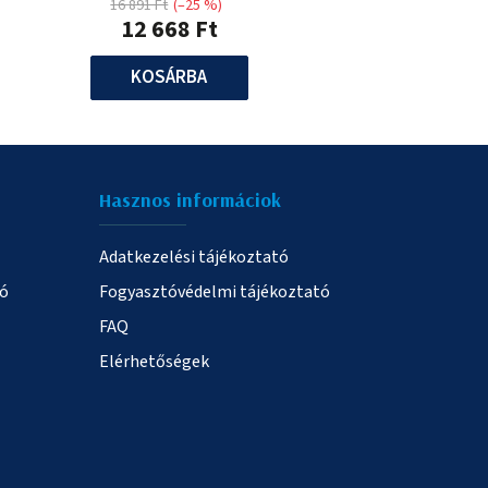
16 891 Ft
(–25 %)
12 668 Ft
KOSÁRBA
Hasznos informáciok
Adatkezelési tájékoztató
ió
Fogyasztóvédelmi tájékoztató
FAQ
Elérhetőségek