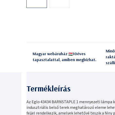
Minő
Magyar webáruház
10éves
rakt
tapasztalattal, amiben megbízhat.
száll
Az Eglo 43434 BARNSTAPLE 1 mennyezeti lámpa k
indusztriális belső terek meghatározó eleme lehet
fejjel rendelkezik, amelyek lehetővé teszik a fény 