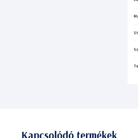
M
St
Sz
T
Kapcsolódó termékek