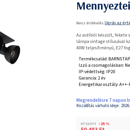
Mennyeztei
A
Ugrás az ért
Nincs értékelés
termék
átlagos
Az acélból készült, fekete 
értékelése
lámpa vintage stílusával k
5-
40W teljesítményű, E27 fo
ből
0,0
Termékcsalád: BARNSTAP
csillag.
Izzó a csomagolásban: N
IP-védettség: IP20
Garancia: 2 év
Energetikai osztály: A++-
Megrendelèsre 7 napon be
2026.
67 310 Ft
–25 %
50 483 Ft