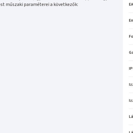
est műszaki paraméterei a következők:
EA
En
Fo
Ga
IP
Iz
Iz
L
L