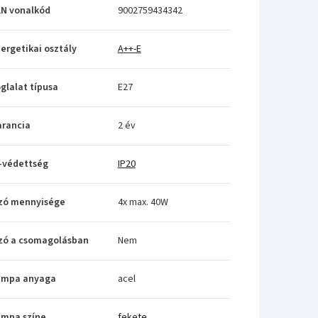
N vonalkód
9002759434342
ergetikai osztály
A++-E
glalat típusa
E27
rancia
2 év
-védettség
IP20
zó mennyisége
4x max. 40W
zó a csomagolásban
Nem
ámpa anyaga
acel
ámpa színe
fekete