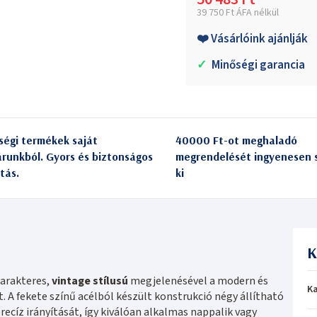
39 750 Ft ÁFA nélkül
Egységár:
❤️ Vásárlóink ajánlják
✓
Minőségi garancia
ségi termékek saját
40000 Ft-ot meghaladó
árunkból. Gyors és biztonságos
megrendelését ingyenesen s
itás.
ki
K
arakteres,
vintage stílusú
megjelenésével a modern és
Ka
. A fekete színű acélból készült konstrukció négy állítható
precíz irányítását, így kiválóan alkalmas nappalik vagy