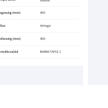
agasság (mm)
450
ílus
Vintage
élesség (mm)
450
ermékcsalád
BARNSTAPLE 1