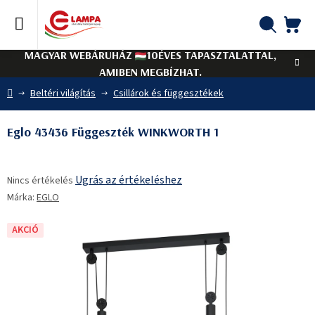
Ugrás
a
fő
KO
Keresés
tartalomhoz
MAGYAR WEBÁRUHÁZ
10ÉVES TAPASZTALATTAL,
AMIBEN MEGBÍZHAT.
Kezdőlap
Beltéri világítás
Csillárok és függesztékek
Eglo 43436 Függeszték WINKWORTH 1
A
Ugrás az értékeléshez
Nincs értékelés
termék
Márka:
EGLO
átlagos
értékelése
5-
AKCIÓ
ből
0,0
csillag.