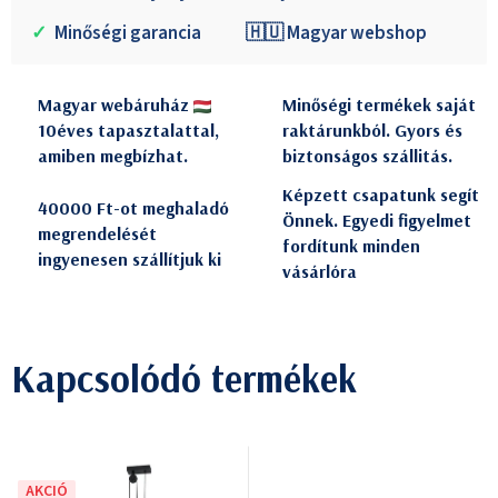
✓
Minőségi garancia
🇭🇺 Magyar webshop
Magyar webáruház
Minőségi termékek saját
10éves tapasztalattal,
raktárunkból. Gyors és
amiben megbízhat.
biztonságos szállitás.
Képzett csapatunk segít
40000 Ft-ot meghaladó
Önnek. Egyedi figyelmet
megrendelését
fordítunk minden
ingyenesen szállítjuk ki
vásárlóra
Kapcsolódó termékek
AKCIÓ