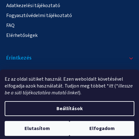
Adatkezelési tájékoztató
Fogyasztóvédelmi tájékoztató
FAQ
Elérhetőségek
Érintkezés
+36/20 378-2863
Ez az oldal sütiket használ. Ezen weboldalt követésével
info@elampa.hu
elfogadja azok használatát. Tudjon meg többet *
itt
(*
illessze
be a süti tájékoztatóra mutató linket
).
Beállítások
Copyright 2026
elampa.hu
. Minden jog fenntartva.
Elutasítom
Elfogadom
Shoptet Premium készítette