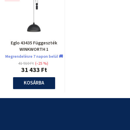
Eglo 43435 Függeszték
WINKWORTH 1
Megrendelèsre 7 napon belül 🚚
41 910 Ft
(–25 %)
31 433 Ft
KOSÁRBA
L
á
b
l