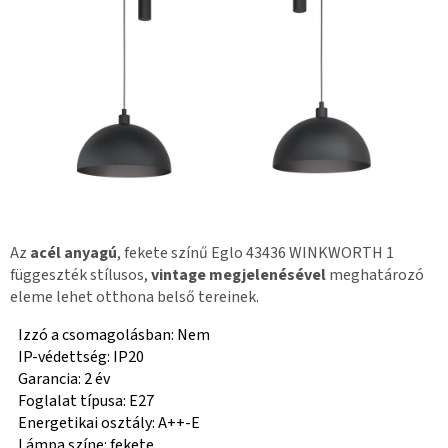
Az
acél anyagú
, fekete színű Eglo 43436 WINKWORTH 1
függeszték stílusos,
vintage megjelenésével
meghatározó
eleme lehet otthona belső tereinek.
Izzó a csomagolásban: Nem
IP-védettség: IP20
Garancia: 2 év
Foglalat típusa: E27
Energetikai osztály: A++-E
Lámpa színe: fekete