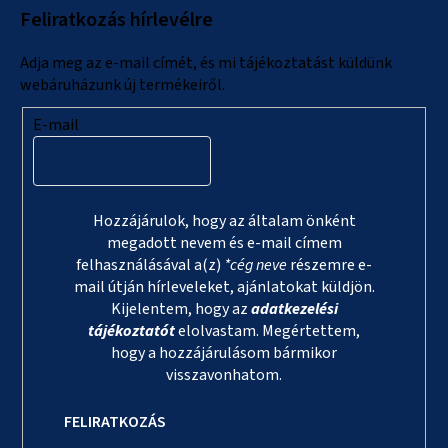
Feliratkozás hírlevélre
é
c
Adja meg az e-mail címét, és mi tájékoztatást küldünk
webáruházunk új termékeiről.
E-mail
Hozzájárulok, hogy az általam önként
megadott nevem és e-mail címem
felhasználásával a(z)
*cég neve
részemre e-
mail útján hírleveleket, ajánlatokat küldjön.
Kijelentem, hogy az
adatkezelési
tájékoztatót
elolvastam. Megértettem,
hogy a hozzájárulásom bármikor
visszavonhatom.
FELIRATKOZÁS