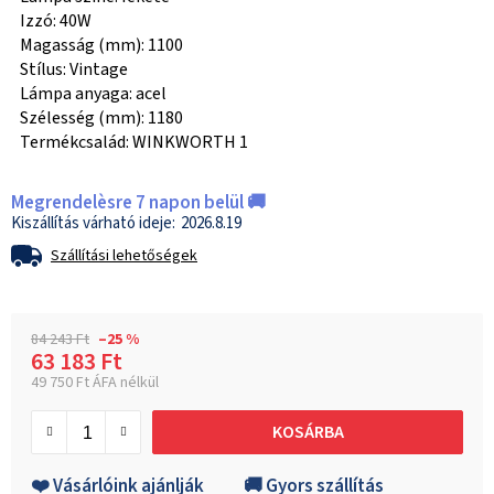
Izzó: 40W
Magasság (mm): 1100
Stílus: Vintage
Lámpa anyaga: acel
Szélesség (mm): 1180
Termékcsalád: WINKWORTH 1
Megrendelèsre 7 napon belül 🚚
2026.8.19
Szállítási lehetőségek
84 243 Ft
–25 %
63 183 Ft
49 750 Ft ÁFA nélkül
Egységár:
KOSÁRBA
❤️ Vásárlóink ajánlják
🚚 Gyors szállítás