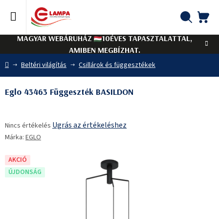
Ugrás
a
fő
KO
Keresés
tartalomhoz
MAGYAR WEBÁRUHÁZ
10ÉVES TAPASZTALATTAL,
AMIBEN MEGBÍZHAT.
Kezdőlap
Beltéri világítás
Csillárok és függesztékek
Eglo 43463 Függeszték BASILDON
A
Ugrás az értékeléshez
Nincs értékelés
termék
Márka:
EGLO
átlagos
értékelése
5-
AKCIÓ
ből
ÚJDONSÁG
0,0
csillag.