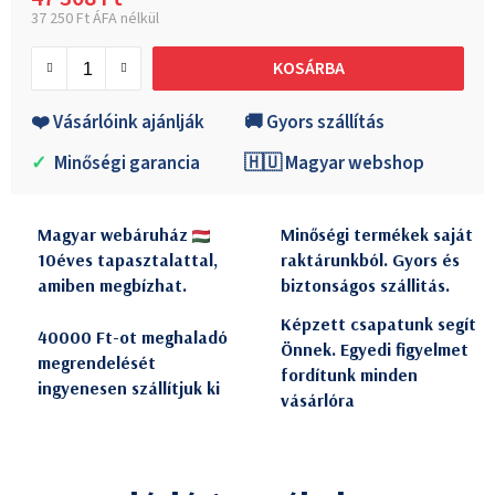
37 250 Ft ÁFA nélkül
Egységár:
KOSÁRBA
❤️ Vásárlóink ajánlják
🚚 Gyors szállítás
✓
Minőségi garancia
🇭🇺 Magyar webshop
Magyar webáruház
Minőségi termékek saját
10éves tapasztalattal,
raktárunkból. Gyors és
amiben megbízhat.
biztonságos szállitás.
Képzett csapatunk segít
40000 Ft-ot meghaladó
Önnek. Egyedi figyelmet
megrendelését
fordítunk minden
ingyenesen szállítjuk ki
vásárlóra