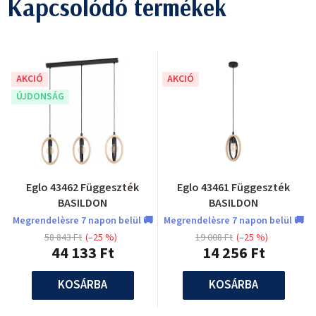
Kapcsolódó termékek
AKCIÓ
AKCIÓ
ÚJDONSÁG
Eglo 43462 Függeszték
Eglo 43461 Függeszték
BASILDON
BASILDON
Megrendelèsre 7 napon belül 🚚
Megrendelèsre 7 napon belül 🚚
58 843 Ft
(–25 %)
19 008 Ft
(–25 %)
44 133 Ft
14 256 Ft
KOSÁRBA
KOSÁRBA