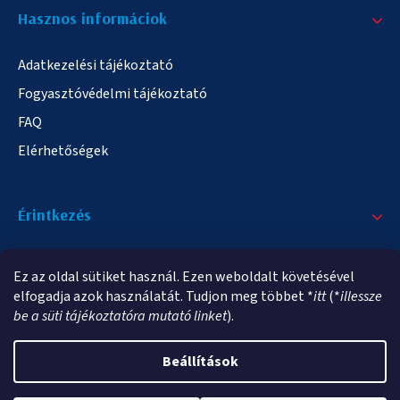
Hasznos informáciok
Adatkezelési tájékoztató
Fogyasztóvédelmi tájékoztató
FAQ
Elérhetőségek
Érintkezés
+36/20 378-2863
Ez az oldal sütiket használ. Ezen weboldalt követésével
info@elampa.hu
elfogadja azok használatát. Tudjon meg többet *
itt
(*
illessze
be a süti tájékoztatóra mutató linket
).
Beállítások
Copyright 2026
elampa.hu
. Minden jog fenntartva.