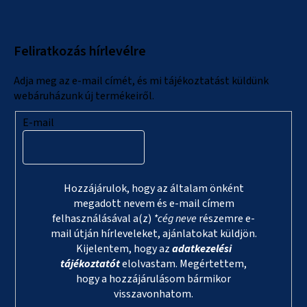
b
l
Feliratkozás hírlevélre
é
c
Adja meg az e-mail címét, és mi tájékoztatást küldünk
webáruházunk új termékeiről.
E-mail
Hozzájárulok, hogy az általam önként
megadott nevem és e-mail címem
felhasználásával a(z)
*cég neve
részemre e-
mail útján hírleveleket, ajánlatokat küldjön.
Kijelentem, hogy az
adatkezelési
tájékoztatót
elolvastam. Megértettem,
hogy a hozzájárulásom bármikor
visszavonhatom.