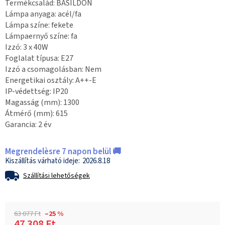
Termékcsalád: BASILDON
Lámpa anyaga: acél/fa
Lámpa színe: fekete
Lámpaernyő színe: fa
Izzó: 3 x 40W
Foglalat típusa: E27
Izzó a csomagolásban: Nem
Energetikai osztály: A++-E
IP-védettség: IP20
Magasság (mm): 1300
Átmérő (mm): 615
Garancia: 2 év
Megrendelèsre 7 napon belül 🚚
2026.8.18
Szállítási lehetőségek
63 077 Ft
–25 %
47 308 Ft