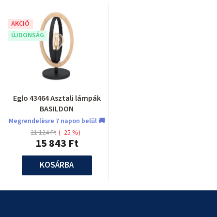
AKCIÓ
ÚJDONSÁG
Eglo 43464 Asztali lámpák
BASILDON
Megrendelèsre 7 napon belül 🚚
21 124 Ft
(–25 %)
15 843 Ft
KOSÁRBA
L
á