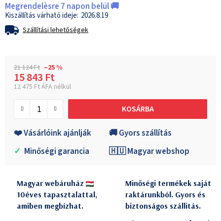
Megrendelèsre 7 napon belül 🚚
2026.8.19
Szállítási lehetőségek
21 124 Ft
–25 %
15 843 Ft
12 475 Ft ÁFA nélkül
Egységár:
KOSÁRBA
❤️ Vásárlóink ajánlják
🚚 Gyors szállítás
✓
Minőségi garancia
🇭🇺 Magyar webshop
Magyar webáruház
Minőségi termékek saját
10éves tapasztalattal,
raktárunkból. Gyors és
amiben megbízhat.
biztonságos szállitás.