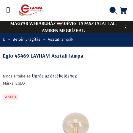
Ugrás
a
fő
KO
Keresés
tartalomhoz
MAGYAR WEBÁRUHÁZ
10ÉVES TAPASZTALATTAL,
AMIBEN MEGBÍZHAT.
Kezdőlap
Beltéri világítás
Asztali lámpák
Eglo 43469 LAYHAM Asztali lámpa
A
Ugrás az értékeléshez
Nincs értékelés
termék
Márka:
EGLO
átlagos
értékelése
5-
AKCIÓ
ből
0,0
csillag.