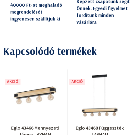
Képzett csapatunk segít
40000 Ft-ot meghaladó
Önnek. Egyedi figyelmet
megrendelését
fordítunk minden
ingyenesen szállítjuk ki
vásárlóra
Kapcsolódó termékek
AKCIÓ
AKCIÓ
Eglo 43466 Mennyezeti
Eglo 43468 Függeszték
lámpa LAYHAM
LAYHAM