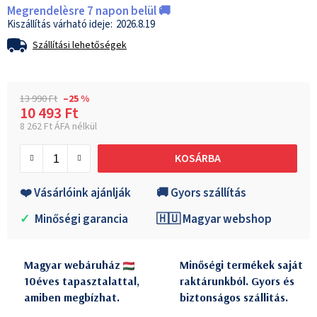
Megrendelèsre 7 napon belül 🚚
2026.8.19
Szállítási lehetőségek
13 990 Ft
–25 %
10 493 Ft
8 262 Ft ÁFA nélkül
Egységár:
KOSÁRBA
❤️ Vásárlóink ajánlják
🚚 Gyors szállítás
✓
Minőségi garancia
🇭🇺 Magyar webshop
Magyar webáruház
Minőségi termékek saját
10éves tapasztalattal,
raktárunkból. Gyors és
amiben megbízhat.
biztonságos szállitás.