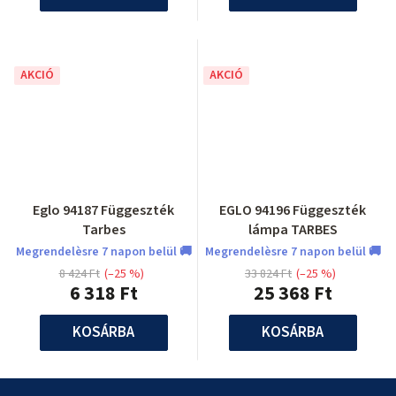
AKCIÓ
AKCIÓ
Eglo 94187 Függeszték
EGLO 94196 Függeszték
Tarbes
lámpa TARBES
Megrendelèsre 7 napon belül 🚚
Megrendelèsre 7 napon belül 🚚
8 424 Ft
(–25 %)
33 824 Ft
(–25 %)
6 318 Ft
25 368 Ft
KOSÁRBA
KOSÁRBA
L