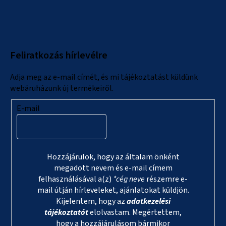
á
b
l
Feliratkozás hírlevélre
é
c
Adja meg az e-mail címét, és mi tájékoztatást küldünk
webáruházunk új termékeiről.
E-mail
Hozzájárulok, hogy az általam önként
megadott nevem és e-mail címem
felhasználásával a(z)
*cég neve
részemre e-
mail útján hírleveleket, ajánlatokat küldjön.
Kijelentem, hogy az
adatkezelési
tájékoztatót
elolvastam. Megértettem,
hogy a hozzájárulásom bármikor