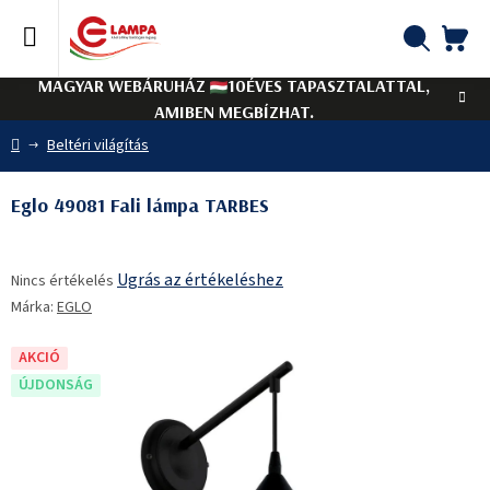
Ugrás
a
fő
KO
Keresés
tartalomhoz
MAGYAR WEBÁRUHÁZ
10ÉVES TAPASZTALATTAL,
AMIBEN MEGBÍZHAT.
Kezdőlap
Beltéri világítás
Eglo 49081 Fali lámpa TARBES
A
Ugrás az értékeléshez
Nincs értékelés
termék
Márka:
EGLO
átlagos
értékelése
5-
AKCIÓ
ből
ÚJDONSÁG
0,0
csillag.