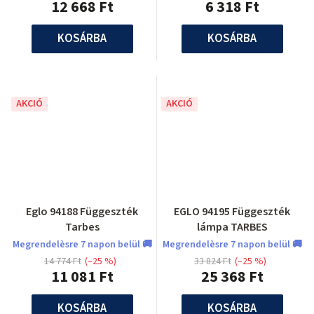
12 668 Ft
6 318 Ft
KOSÁRBA
KOSÁRBA
AKCIÓ
AKCIÓ
Eglo 94188 Függeszték
EGLO 94195 Függeszték
Tarbes
lámpa TARBES
Megrendelèsre 7 napon belül 🚚
Megrendelèsre 7 napon belül 🚚
14 774 Ft
(–25 %)
33 824 Ft
(–25 %)
11 081 Ft
25 368 Ft
KOSÁRBA
KOSÁRBA