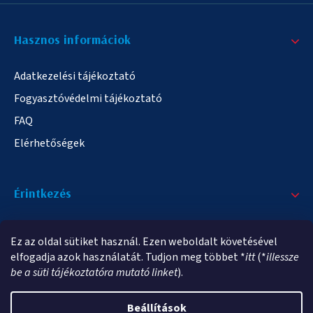
Hasznos informáciok
Adatkezelési tájékoztató
Fogyasztóvédelmi tájékoztató
FAQ
Elérhetőségek
Érintkezés
+36/20 378-2863
Ez az oldal sütiket használ. Ezen weboldalt követésével
info@elampa.hu
elfogadja azok használatát. Tudjon meg többet *
itt
(*
illessze
be a süti tájékoztatóra mutató linket
).
Beállítások