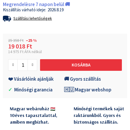
Megrendelèsre 7 napon belül 🚚
2026.8.19
Szállítási lehetőségek
25 358 Ft
–25 %
19 018 Ft
14 975 Ft ÁFA nélkül
Egységár:
KOSÁRBA
❤️ Vásárlóink ajánlják
🚚 Gyors szállítás
✓
Minőségi garancia
🇭🇺 Magyar webshop
Magyar webáruház
Minőségi termékek saját
10éves tapasztalattal,
raktárunkból. Gyors és
amiben megbízhat.
biztonságos szállitás.