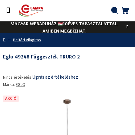
Ugrás
a
fő
KO
Keresés
tartalomhoz
MAGYAR WEBÁRUHÁZ
10ÉVES TAPASZTALATTAL,
AMIBEN MEGBÍZHAT.
Kezdőlap
Beltéri világítás
Eglo 49248 Függeszték TRURO 2
A
Ugrás az értékeléshez
Nincs értékelés
termék
Márka:
EGLO
átlagos
értékelése
5-
AKCIÓ
ből
0,0
csillag.