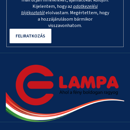
mail útján hírleveleket, ajánlatokat küldjön.
Kijelentem, hogy az
adatkezelési
tájékoztatót
elolvastam. Megértettem, hogy
a hozzájárulásom bármikor
visszavonhatom.
FELIRATKOZÁS