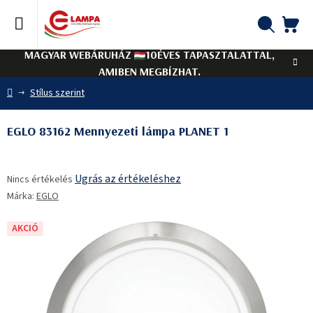
Ugrás
a
fő
KO
Keresés
tartalomhoz
MAGYAR WEBÁRUHÁZ
10ÉVES TAPASZTALATTAL,
AMIBEN MEGBÍZHAT.
Kezdőlap
Stílus szerint
EGLO 83162 Mennyezeti lámpa PLANET 1
A
Ugrás az értékeléshez
Nincs értékelés
termék
Márka:
EGLO
átlagos
értékelése
5-
AKCIÓ
ből
0,0
csillag.