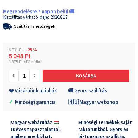
Megrendelèsre 7 napon belül 🚚
2026.8.17
Szállítási lehetőségek
6 731 Ft
–25 %
5 048 Ft
3 975 Ft ÁFA nélkül
Egységár:
KOSÁRBA
❤️ Vásárlóink ajánlják
🚚 Gyors szállítás
✓
Minőségi garancia
🇭🇺 Magyar webshop
Magyar webáruház
Minőségi termékek saját
10éves tapasztalattal,
raktárunkból. Gyors és
amiben megbízhat.
biztonságos szállitás.