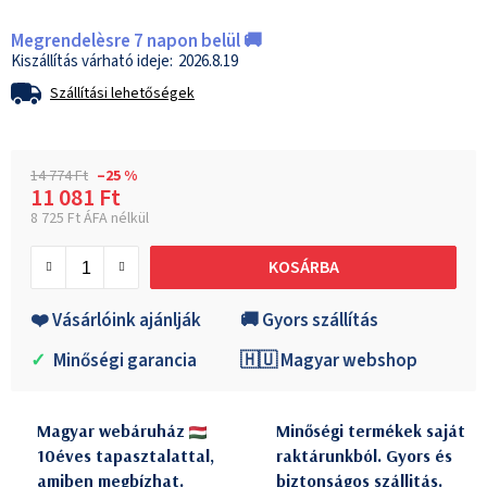
Megrendelèsre 7 napon belül 🚚
2026.8.19
Szállítási lehetőségek
14 774 Ft
–25 %
11 081 Ft
8 725 Ft ÁFA nélkül
Egységár:
KOSÁRBA
❤️ Vásárlóink ajánlják
🚚 Gyors szállítás
✓
Minőségi garancia
🇭🇺 Magyar webshop
Magyar webáruház
Minőségi termékek saját
10éves tapasztalattal,
raktárunkból. Gyors és
amiben megbízhat.
biztonságos szállitás.