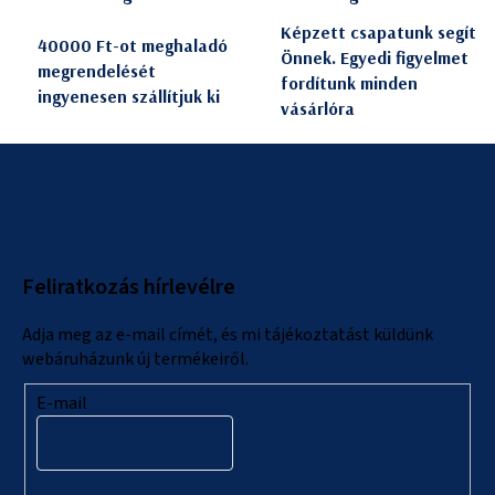
Képzett csapatunk segít
40000 Ft-ot meghaladó
Önnek. Egyedi figyelmet
megrendelését
fordítunk minden
ingyenesen szállítjuk ki
vásárlóra
L
á
b
l
Feliratkozás hírlevélre
é
c
Adja meg az e-mail címét, és mi tájékoztatást küldünk
webáruházunk új termékeiről.
E-mail