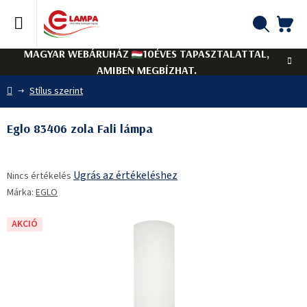
Ugrás
a
fő
KO
Keresés
tartalomhoz
MAGYAR WEBÁRUHÁZ
10ÉVES TAPASZTALATTAL,
AMIBEN MEGBÍZHAT.
Kezdőlap
Stílus szerint
Eglo 83406 zola Fali lámpa
A
Ugrás az értékeléshez
Nincs értékelés
termék
Márka:
EGLO
átlagos
értékelése
5-
AKCIÓ
ből
0,0
csillag.