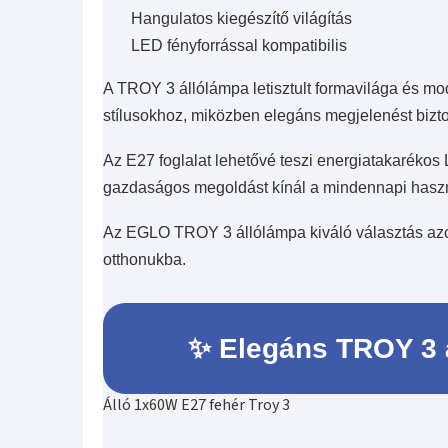
Hangulatos kiegészítő világítás
LED fényforrással kompatibilis
A TROY 3 állólámpa letisztult formavilága és mo
stílusokhoz, miközben elegáns megjelenést bizto
Az E27 foglalat lehetővé teszi energiatakarékos 
gazdaságos megoldást kínál a mindennapi haszn
Az EGLO TROY 3 állólámpa kiváló választás azok
otthonukba.
✨ Elegáns TROY 3 á
Álló 1x60W E27 fehér Troy 3