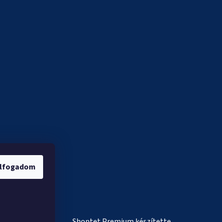
lfogadom
Shoptet Premium készítette