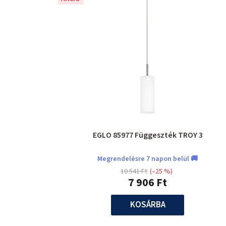
EGLO 85977 Függeszték TROY 3
Megrendelèsre 7 napon belül 🚚
10 541 Ft
(–25 %)
7 906 Ft
KOSÁRBA