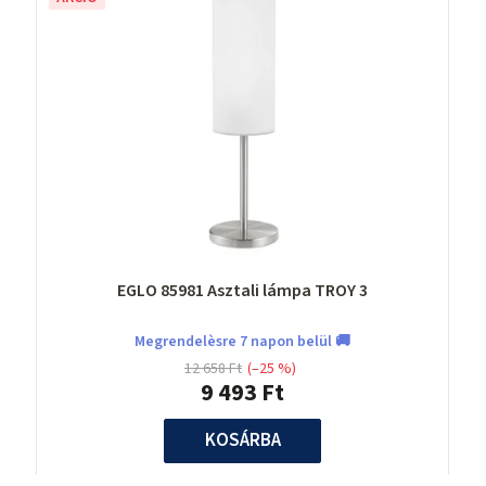
EGLO 85981 Asztali lámpa TROY 3
Megrendelèsre 7 napon belül 🚚
12 658 Ft
(–25 %)
9 493 Ft
KOSÁRBA