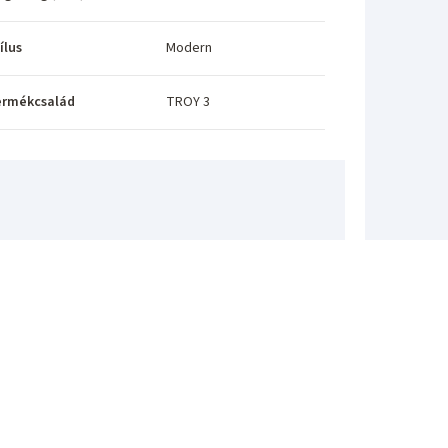
ílus
Modern
ermékcsalád
TROY 3