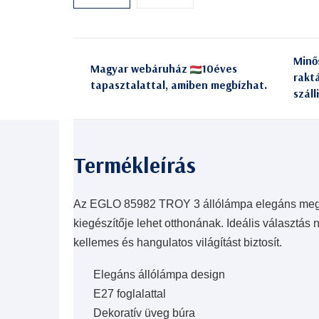
Minő
Magyar webáruház
10éves
rakt
tapasztalattal, amiben megbízhat.
száll
Az EGLO 85982 TROY 3 állólámpa elegáns megjel
kiegészítője lehet otthonának. Ideális választá
kellemes és hangulatos világítást biztosít.
Elegáns állólámpa design
E27 foglalattal
Dekoratív üveg búra