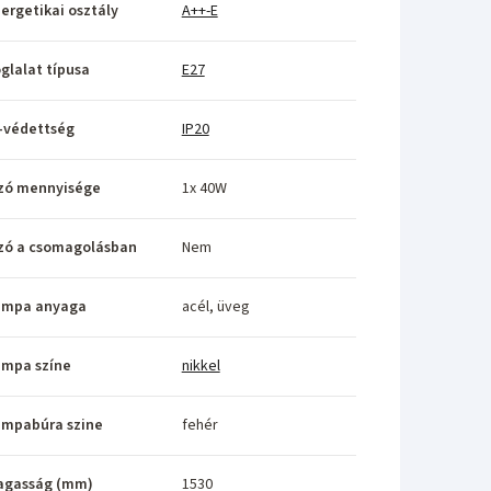
ergetikai osztály
A++-E
glalat típusa
E27
-védettség
IP20
zó mennyisége
1x 40W
zó a csomagolásban
Nem
ámpa anyaga
acél, üveg
ámpa színe
nikkel
ámpabúra szine
fehér
agasság (mm)
1530