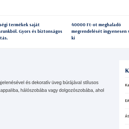
ségi termékek saját
40000 Ft-ot meghaladó
árunkból. Gyors és biztonságos
megrendelését ingyenesen s
itás.
ki
K
enésével és dekoratív üveg búrájával stílusos
Ka
s nappaliba, hálószobába vagy dolgozószobába, ahol
EA
Á