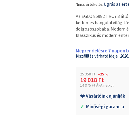
Ugrás az ért
Nincs értékelés
termék
átlagos
Az EGLO 85982 TROY 3 állól
értékelése
kellemes hangulatvilágítás
5-
dolgozószobába. Modern és 
ből
klasszikus és modern ente
0,0
csillag.
Megrendelèsre 7 napon be
2026.
25 358 Ft
–25 %
19 018 Ft
14 975 Ft ÁFA nélkül
Egységár:
❤️ Vásárlóink ajánlják
✓
Minőségi garancia