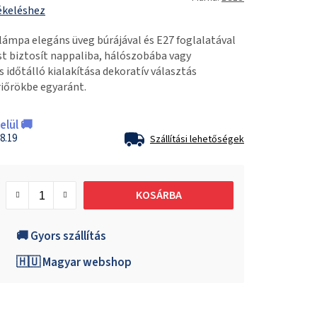
ékeléshez
ámpa elegáns üveg búrájával és E27 foglalatával
t biztosít nappaliba, hálószobába vagy
időtálló kialakítása dekoratív választás
riőrökbe egyaránt.
lül 🚚
8.19
Szállítási lehetőségek
KOSÁRBA
🚚 Gyors szállítás
🇭🇺 Magyar webshop