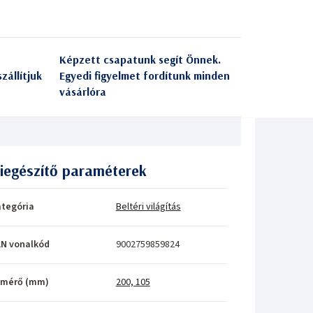
Képzett csapatunk segít Önnek.
zállítjuk
Egyedi figyelmet fordítunk minden
vásárlóra
iegészítő paraméterek
tegória
Beltéri világítás
N vonalkód
9002759859824
tmérő (mm)
200, 105