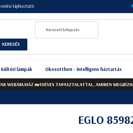
zelési tájékoztató
Kültéri lámpák
Okosotthon - intelligens háztartás
AR WEBÁRUHÁZ
10ÉVES TAPASZTALATTAL, AMIBEN MEGBÍZH
EGLO 85982
A