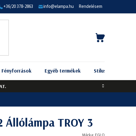
+36/20 378-2863
info@elampa.hu
Rendelésem
KOSÁR
Fényforrások
Egyéb termékek
Stílus szerint
AT.
 Állólámpa TROY 3
Márka:
EGLO