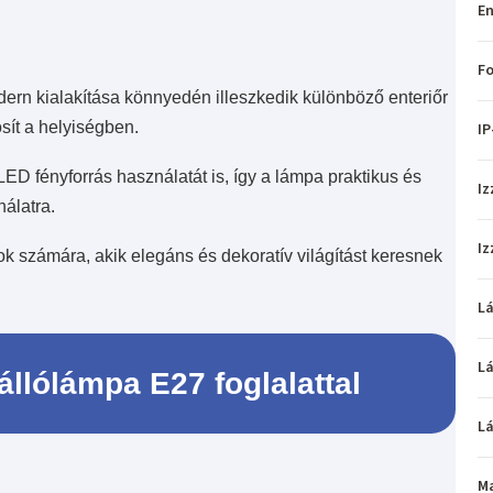
En
Fo
dern kialakítása könnyedén illeszkedik különböző enteriőr
sít a helyiségben.
IP
LED fényforrás használatát is, így a lámpa praktikus és
Iz
álatra.
Iz
 számára, akik elegáns és dekoratív világítást keresnek
L
L
llólámpa E27 foglalattal
L
M