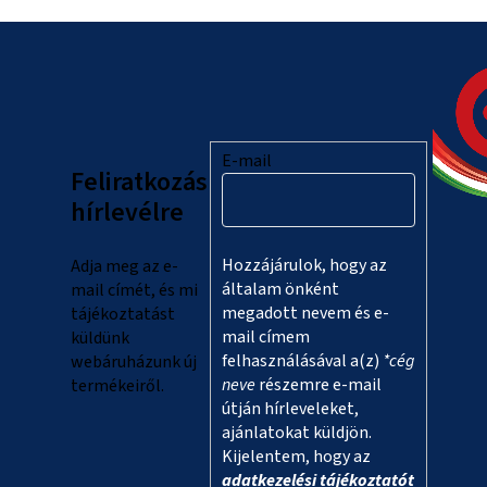
L
á
b
l
E-mail
Feliratkozás
é
hírlevélre
c
Hozzájárulok, hogy az
Adja meg az e-
általam önként
mail címét, és mi
megadott nevem és e-
tájékoztatást
mail címem
küldünk
felhasználásával a(z)
*cég
webáruházunk új
neve
részemre e-mail
termékeiről.
útján hírleveleket,
ajánlatokat küldjön.
Kijelentem, hogy az
adatkezelési tájékoztatót