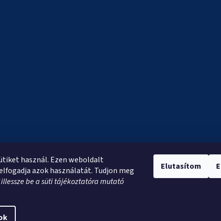
sütiket használ. Ezen weboldalt
Elutasítom
E
elfogadja azok használatát. Tudjon meg
*
illessze be a süti tájékoztatóra mutató
ok