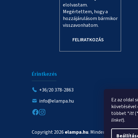
elolvastam.
Megértettem, hogy a
hozzájárulásom bármikor
visszavonhatom.
FELIRATKOZÁS
Érintkezés
+36/20 378-2863
Ez az oldal 
info@elampa.hu
követésével 
többet *
itt
(
linket
).
Copyright 2026
elampa.hu
. Minden jog fenntartva.
Beállítás