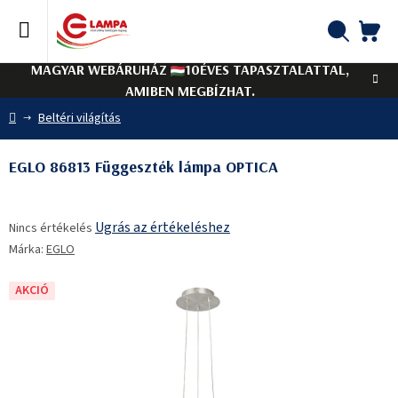
Ugrás
a
fő
KO
Keresés
tartalomhoz
MAGYAR WEBÁRUHÁZ
10ÉVES TAPASZTALATTAL,
AMIBEN MEGBÍZHAT.
Kezdőlap
Beltéri világítás
EGLO 86813 Függeszték lámpa OPTICA
A
Ugrás az értékeléshez
Nincs értékelés
termék
Márka:
EGLO
átlagos
értékelése
5-
AKCIÓ
ből
0,0
csillag.