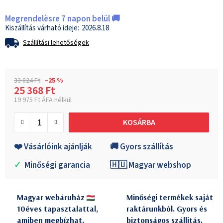
Megrendelèsre 7 napon belül 🚚
2026.8.18
Szállítási lehetőségek
33 824 Ft
–25 %
25 368 Ft
19 975 Ft ÁFA nélkül
Egységár:
KOSÁRBA
❤️ Vásárlóink ajánlják
🚚 Gyors szállítás
✓
Minőségi garancia
🇭🇺 Magyar webshop
Magyar webáruház
Minőségi termékek saját
10éves tapasztalattal,
raktárunkból. Gyors és
amiben megbízhat.
biztonságos szállitás.