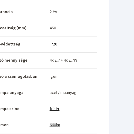
rancia
2 év
osszúság (mm)
450
-védettség
IP20
zó mennyisége
4x 2,7 + 4x 2,7W
zó a csomagolásban
Igen
ámpa anyaga
acél / müanyag
ámpa színe
fehér
umen
660lm