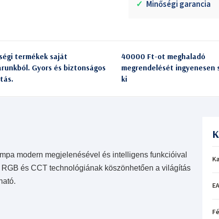
✓
Minőségi garancia
ségi termékek saját
40000 Ft-ot meghaladó
árunkból. Gyors és biztonságos
megrendelését ingyenesen s
itás.
ki
K
 modern megjelenésével és intelligens funkcióival
Ka
 Az RGB és CCT technológiának köszönhetően a világítás
ható.
EA
Fé