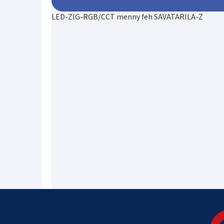
LED-ZIG-RGB/CCT menny feh SAVATARILA-Z
L
á