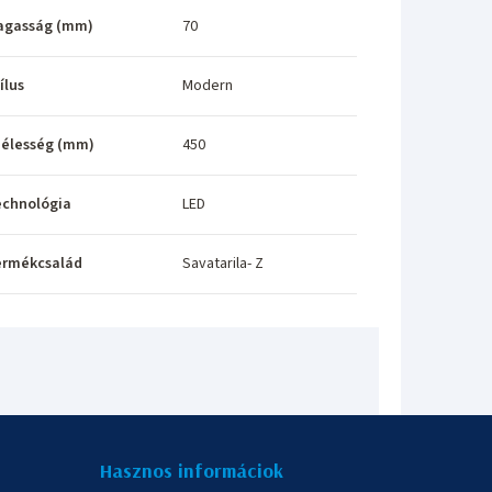
agasság (mm)
70
ílus
Modern
élesség (mm)
450
echnológia
LED
ermékcsalád
Savatarila- Z
Hasznos informáciok