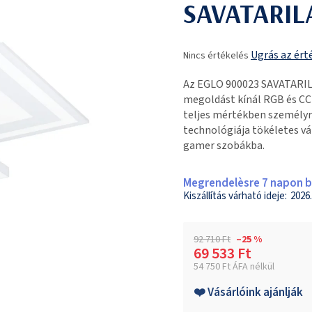
SAVATARIL
A
Ugrás az ért
Nincs értékelés
termék
átlagos
Az EGLO 900023 SAVATARIL
értékelése
megoldást kínál RGB és CCT
5-
teljes mértékben személyre
ből
technológiája tökéletes v
0,0
gamer szobákba.
csillag.
Megrendelèsre 7 napon be
2026.
92 710 Ft
–25 %
69 533 Ft
54 750 Ft ÁFA nélkül
Egységár:
❤️ Vásárlóink ajánlják