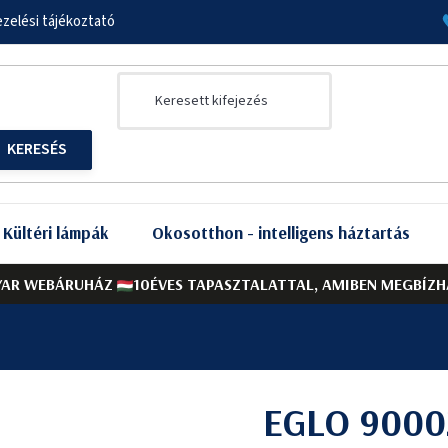
zelési tájékoztató
Kültéri lámpák
Okosotthon - intelligens háztartás
AR WEBÁRUHÁZ
10ÉVES TAPASZTALATTAL, AMIBEN MEGBÍZH
EGLO 9000