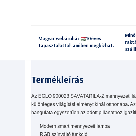
Minő
Magyar webáruház
10éves
rakt
tapasztalattal, amiben megbízhat.
száll
Az EGLO 900023 SAVATARILA-Z mennyezeti lámpa
különleges világítási élményt kínál otthonába.
hangulata egyszerűen az adott pillanathoz igazít
Modern smart mennyezeti lámpa
RGB színváltó funkció