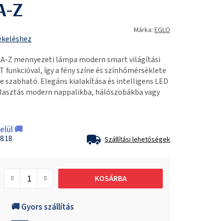
A-Z
Márka:
EGLO
ékeléshez
A-Z mennyezeti lámpa modern smart világítási
 funkcióval, így a fény színe és színhőmérséklete
 szabható. Elegáns kialakítása és intelligens LED
álasztás modern nappalikba, hálószobákba vagy
lül 🚚
8.18
Szállítási lehetőségek
KOSÁRBA
🚚 Gyors szállítás