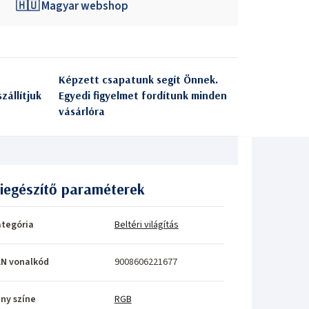
🇭🇺 Magyar webshop
Képzett csapatunk segít Önnek.
zállítjuk
Egyedi figyelmet fordítunk minden
vásárlóra
iegészítő paraméterek
tegória
Beltéri világítás
N vonalkód
9008606221677
ny színe
RGB