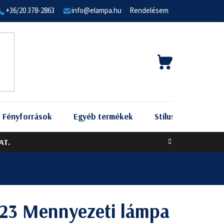
+36/20 378-2863
info@elampa.hu
Rendelésem
KOSÁR
Fényforrások
Egyéb termékek
Stílus szerint
AT.
23 Mennyezeti lámpa