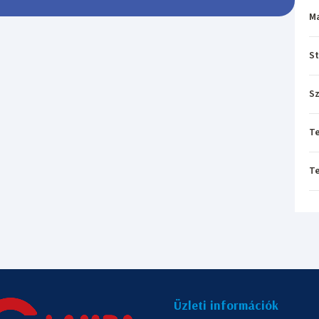
M
St
Sz
T
T
Üzleti információk