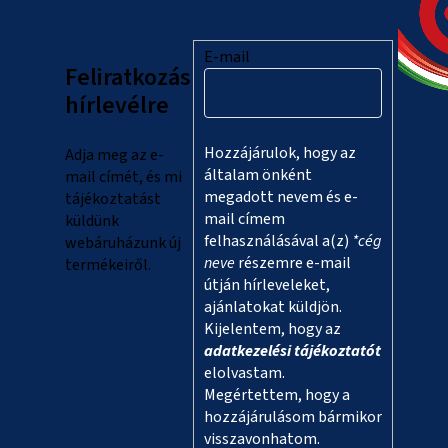
b
l
E-mail
Feliratkozás
é
hírlevélre
c
Hozzájárulok, hogy az
Adja meg az e-
általam önként
mail címét, és mi
megadott nevem és e-
tájékoztatást
mail címem
küldünk
felhasználásával a(z)
*cég
webáruházunk új
neve
részemre e-mail
termékeiről.
útján hírleveleket,
ajánlatokat küldjön.
Kijelentem, hogy az
adatkezelési tájékoztatót
elolvastam.
Megértettem, hogy a
hozzájárulásom bármikor
visszavonhatom.