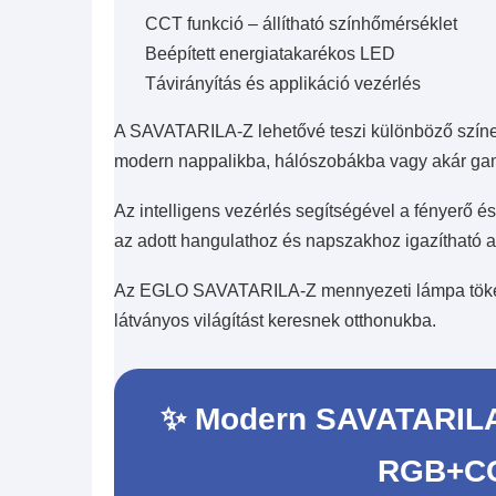
CCT funkció – állítható színhőmérséklet
Beépített energiatakarékos LED
Távirányítás és applikáció vezérlés
A SAVATARILA-Z lehetővé teszi különböző színek 
modern nappalikba, hálószobákba vagy akár gam
Az intelligens vezérlés segítségével a fényerő 
az adott hangulathoz és napszakhoz igazítható a 
Az EGLO SAVATARILA-Z mennyezeti lámpa tökélet
látványos világítást keresnek otthonukba.
✨ Modern SAVATARILA
RGB+CC