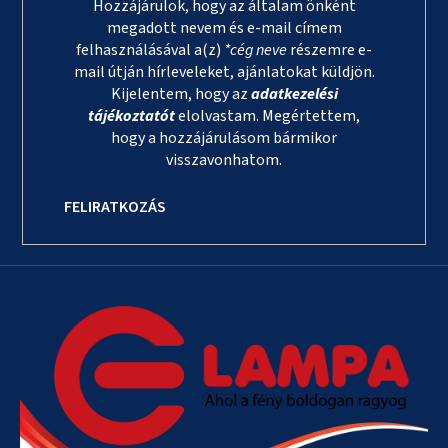
Hozzájárulok, hogy az általam önként
megadott nevem és e-mail címem
felhasználásával a(z)
*cég neve
részemre e-
mail útján hírleveleket, ajánlatokat küldjön.
Kijelentem, hogy az
adatkezelési
tájékoztatót
elolvastam. Megértettem,
hogy a hozzájárulásom bármikor
visszavonhatom.
FELIRATKOZÁS