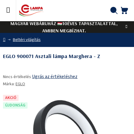
Ugrás
a
fő
KO
Keresés
tartalomhoz
MAGYAR WEBÁRUHÁZ
10ÉVES TAPASZTALATTAL,
AMIBEN MEGBÍZHAT.
Kezdőlap
Beltéri világítás
EGLO 900071 Asztali lámpa Marghera - Z
A
Ugrás az értékeléshez
Nincs értékelés
termék
Márka:
EGLO
átlagos
értékelése
5-
AKCIÓ
ből
ÚJDONSÁG
0,0
csillag.