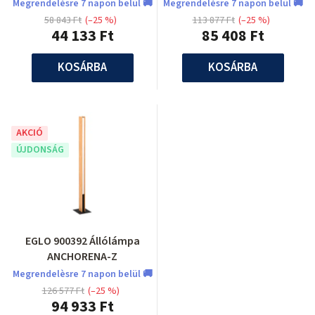
Megrendelèsre 7 napon belül 🚚
Megrendelèsre 7 napon belül 🚚
58 843 Ft
(–25 %)
113 877 Ft
(–25 %)
44 133 Ft
85 408 Ft
KOSÁRBA
KOSÁRBA
AKCIÓ
ÚJDONSÁG
EGLO 900392 Állólámpa
ANCHORENA-Z
Megrendelèsre 7 napon belül 🚚
126 577 Ft
(–25 %)
94 933 Ft