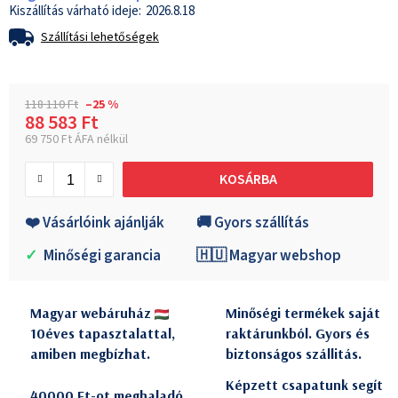
2026.8.18
Szállítási lehetőségek
118 110 Ft
–25 %
88 583 Ft
69 750 Ft ÁFA nélkül
Egységár:
KOSÁRBA
❤️ Vásárlóink ajánlják
🚚 Gyors szállítás
✓
Minőségi garancia
🇭🇺 Magyar webshop
Magyar webáruház
Minőségi termékek saját
10éves tapasztalattal,
raktárunkból. Gyors és
amiben megbízhat.
biztonságos szállitás.
Képzett csapatunk segít
40000 Ft-ot meghaladó