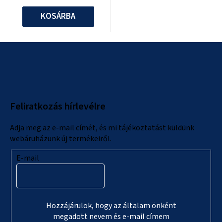
KOSÁRBA
L
á
b
l
Feliratkozás hírlevélre
é
c
Adja meg az e-mail címét, és mi tájékoztatást küldünk
webáruházunk új termékeiről.
E-mail
Hozzájárulok, hogy az általam önként
megadott nevem és e-mail címem