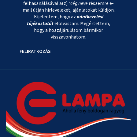
felhasználásával a(z)
*cég neve
részemre e-
mail útján hírleveleket, ajánlatokat küldjön.
Kijelentem, hogy az
adatkezelési
tájékoztatót
elolvastam. Megértettem,
hogy a hozzájárulásom bármikor
visszavonhatom.
FELIRATKOZÁS