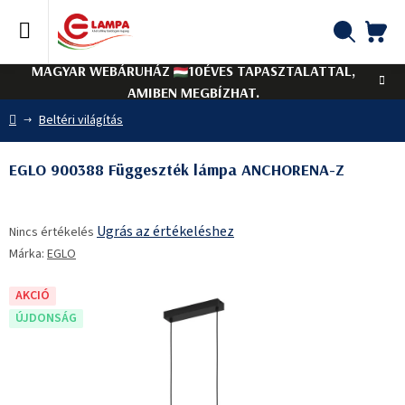
Ugrás
a
fő
KO
Keresés
tartalomhoz
MAGYAR WEBÁRUHÁZ
10ÉVES TAPASZTALATTAL,
AMIBEN MEGBÍZHAT.
Kezdőlap
Beltéri világítás
EGLO 900388 Függeszték lámpa ANCHORENA-Z
A
Ugrás az értékeléshez
Nincs értékelés
termék
Márka:
EGLO
átlagos
értékelése
5-
AKCIÓ
ből
ÚJDONSÁG
0,0
csillag.