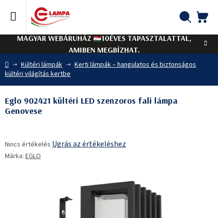
Ugrás
a
fő
KO
Keresés
tartalomhoz
MAGYAR WEBÁRUHÁZ
10ÉVES TAPASZTALATTAL,
AMIBEN MEGBÍZHAT.
Kezdőlap
Kültéri lámpák
Kerti lámpák – hangulatos és biztonságos
kültéri világítás kertbe
Eglo 902421 kültéri LED szenzoros fali lámpa
Genovese
A
Ugrás az értékeléshez
Nincs értékelés
termék
Márka:
EGLO
átlagos
értékelése
5-
ből
0,0
csillag.