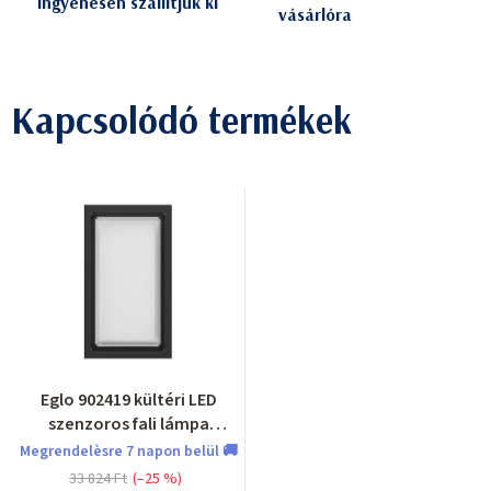
ingyenesen szállítjuk ki
vásárlóra
Kapcsolódó termékek
Eglo 902419 kültéri LED
szenzoros fali lámpa
Genovese
Megrendelèsre 7 napon belül 🚚
33 824 Ft
(–25 %)