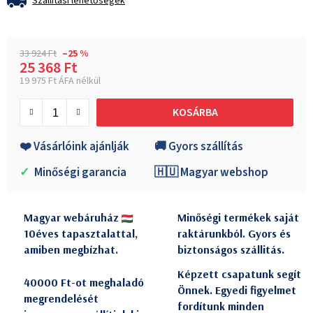
Szállítási lehetőségek
33 924 Ft
–25 %
25 368 Ft
19 975 Ft ÁFA nélkül
Egységár:
KOSÁRBA
❤️ Vásárlóink ajánlják
🚚 Gyors szállítás
✓
Minőségi garancia
🇭🇺 Magyar webshop
Magyar webáruház
Minőségi termékek saját
10éves tapasztalattal,
raktárunkból. Gyors és
amiben megbízhat.
biztonságos szállitás.
Képzett csapatunk segít
40000 Ft-ot meghaladó
Önnek. Egyedi figyelmet
megrendelését
fordítunk minden