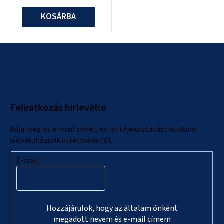
KOSÁRBA
L
á
b
l
Feliratkozás hírlevélre
é
c
Adja meg az e-mail címét, és mi tájékoztatást küldünk
webáruházunk új termékeiről.
E-mail
Hozzájárulok, hogy az általam önként
megadott nevem és e-mail címem