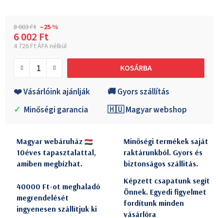
8 003 Ft
–25 %
6 002 Ft
4 726 Ft ÁFA nélkül
Egységár:
KOSÁRBA
❤️ Vásárlóink ajánlják
🚚 Gyors szállítás
✓
Minőségi garancia
🇭🇺 Magyar webshop
Magyar webáruház
Minőségi termékek saját
10éves tapasztalattal,
raktárunkból. Gyors és
amiben megbízhat.
biztonságos szállitás.
Képzett csapatunk segít
40000 Ft-ot meghaladó
Önnek. Egyedi figyelmet
megrendelését
fordítunk minden
ingyenesen szállítjuk ki
vásárlóra