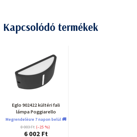
Kapcsolódó termékek
Eglo 902422 kültéri fali
lámpa Poggiarello
Megrendelèsre 7 napon belül 🚚
8 003 Ft
(–25 %)
6 002 Ft