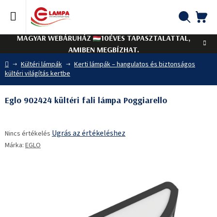
Ugrás
a
fő
KO
Keresés
tartalomhoz
MAGYAR WEBÁRUHÁZ
10ÉVES TAPASZTALATTAL,
AMIBEN MEGBÍZHAT.
Kezdőlap
Kültéri lámpák
Kerti lámpák – hangulatos és biztonságos
kültéri világítás kertbe
Eglo 902424 kültéri fali lámpa Poggiarello
A
Ugrás az értékeléshez
Nincs értékelés
termék
Márka:
EGLO
átlagos
értékelése
5-
ből
0,0
csillag.