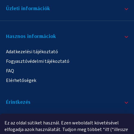
Üzleti információk
Hasznos informáciok
Adatkezelési tájékoztató
Fogyasztóvédelmi tájékoztató
FAQ
Elérhetőségek
Érintkezés
+36/20 378-2863
Ez az oldal sütiket használ. Ezen weboldalt követésével
info@elampa.hu
elfogadja azok használatát. Tudjon meg többet *
itt
(*
illessze