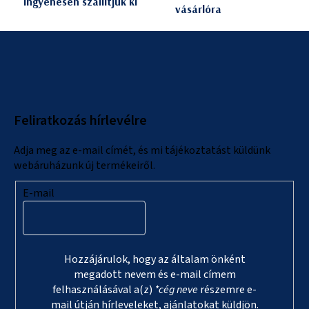
ingyenesen szállítjuk ki
vásárlóra
L
á
b
l
Feliratkozás hírlevélre
é
c
Adja meg az e-mail címét, és mi tájékoztatást küldünk
webáruházunk új termékeiről.
E-mail
Hozzájárulok, hogy az általam önként
megadott nevem és e-mail címem
felhasználásával a(z)
*cég neve
részemre e-
mail útján hírleveleket, ajánlatokat küldjön.