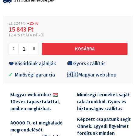
Szállítási lehetőségek
21 124 Ft
–25 %
15 843 Ft
12 475 Ft ÁFA nélkül
Egységár:
KOSÁRBA
❤️ Vásárlóink ajánlják
🚚 Gyors szállítás
✓
Minőségi garancia
🇭🇺 Magyar webshop
Magyar webáruház
Minőségi termékek saját
10éves tapasztalattal,
raktárunkból. Gyors és
amiben megbízhat.
biztonságos szállitás.
Képzett csapatunk segít
40000 Ft-ot meghaladó
Önnek. Egyedi figyelmet
megrendelését
fordítunk minden