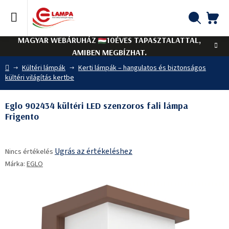
Ugrás
a
fő
KO
Keresés
tartalomhoz
MAGYAR WEBÁRUHÁZ
10ÉVES TAPASZTALATTAL,
AMIBEN MEGBÍZHAT.
Kezdőlap
Kültéri lámpák
Kerti lámpák – hangulatos és biztonságos
kültéri világítás kertbe
Eglo 902434 kültéri LED szenzoros fali lámpa
Frigento
A
Ugrás az értékeléshez
Nincs értékelés
termék
Márka:
EGLO
átlagos
értékelése
5-
ből
0,0
csillag.