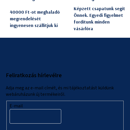
Képzett csapatunk segít
40000 Ft-ot meghaladó
Önnek. Egyedi figyelmet
megrendelését
fordítunk minden
ingyenesen szállítjuk ki
vásárlóra
L
á
b
l
Feliratkozás hírlevélre
é
c
Adja meg az e-mail címét, és mi tájékoztatást küldünk
webáruházunk új termékeiről.
E-mail