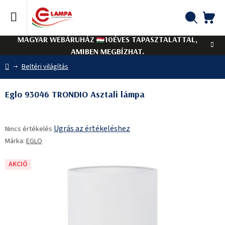
Ugrás
a
fő
KO
Keresés
tartalomhoz
MAGYAR WEBÁRUHÁZ
10ÉVES TAPASZTALATTAL,
AMIBEN MEGBÍZHAT.
Kezdőlap
Beltéri világítás
Eglo 93046 TRONDIO Asztali lámpa
A
Ugrás az értékeléshez
Nincs értékelés
termék
Márka:
EGLO
átlagos
értékelése
5-
AKCIÓ
ből
0,0
csillag.