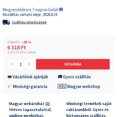
Megrendelèsre 7 napon belül 🚚
2026.8.19
Szállítási lehetőségek
8 424 Ft
–25 %
6 318 Ft
4 975 Ft ÁFA nélkül
Egységár:
KOSÁRBA
❤️ Vásárlóink ajánlják
🚚 Gyors szállítás
✓
Minőségi garancia
🇭🇺 Magyar webshop
Magyar webáruház
Minőségi termékek saját
10éves tapasztalattal,
raktárunkból. Gyors és
amiben megbízhat.
biztonságos szállitás.