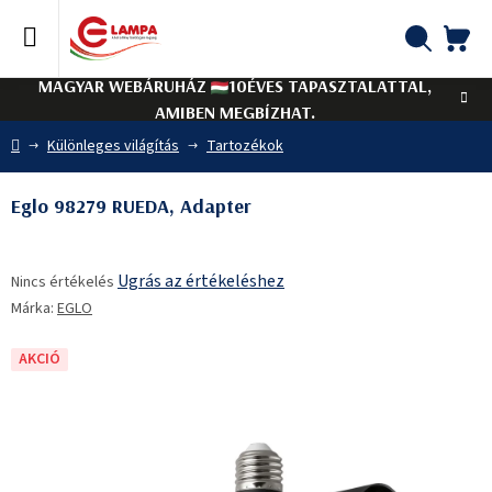
Ugrás
a
fő
KO
Keresés
tartalomhoz
MAGYAR WEBÁRUHÁZ
10ÉVES TAPASZTALATTAL,
AMIBEN MEGBÍZHAT.
Kezdőlap
Különleges világítás
Tartozékok
Eglo 98279 RUEDA, Adapter
A
Ugrás az értékeléshez
Nincs értékelés
termék
Márka:
EGLO
átlagos
értékelése
5-
AKCIÓ
ből
0,0
csillag.