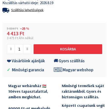
2026.8.19
Szállítási lehetőségek
5 884 Ft
–25 %
4 413 Ft
3 475 Ft ÁFA nélkül
Egységár:
KOSÁRBA
❤️ Vásárlóink ajánlják
🚚 Gyors szállítás
✓
Minőségi garancia
🇭🇺 Magyar webshop
Magyar webáruház
Minőségi termékek saját
10éves tapasztalattal,
raktárunkból. Gyors és
amiben megbízhat.
biztonságos szállitás.
Képzett csapatunk segít
40000 Ft-ot meghaladó