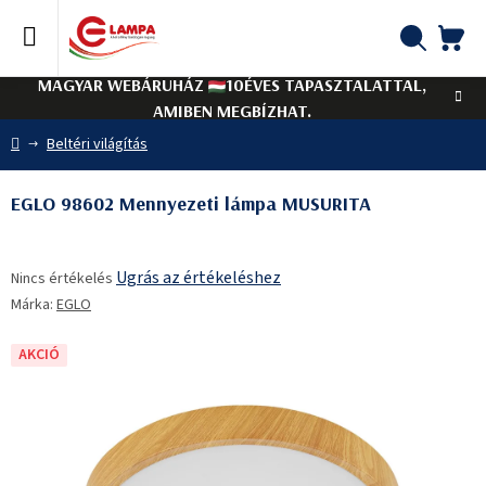
Ugrás
a
fő
KO
Keresés
tartalomhoz
MAGYAR WEBÁRUHÁZ
10ÉVES TAPASZTALATTAL,
AMIBEN MEGBÍZHAT.
Kezdőlap
Beltéri világítás
EGLO 98602 Mennyezeti lámpa MUSURITA
A
Ugrás az értékeléshez
Nincs értékelés
termék
Márka:
EGLO
átlagos
értékelése
5-
AKCIÓ
ből
0,0
csillag.