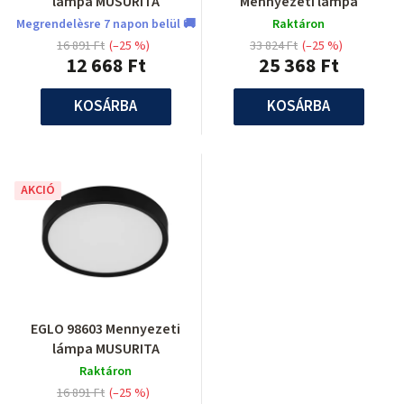
lámpa MUSURITA
Mennyezeti lámpa
Megrendelèsre 7 napon belül 🚚
Raktáron
16 891 Ft
(–25 %)
33 824 Ft
(–25 %)
12 668 Ft
25 368 Ft
KOSÁRBA
KOSÁRBA
AKCIÓ
EGLO 98603 Mennyezeti
lámpa MUSURITA
Raktáron
16 891 Ft
(–25 %)