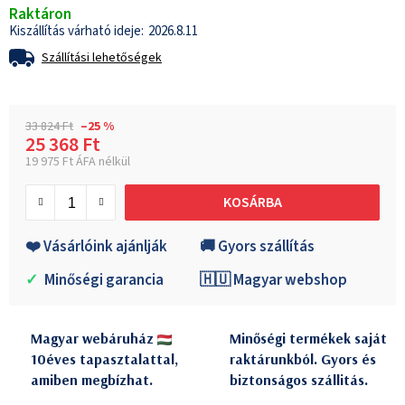
Raktáron
2026.8.11
Szállítási lehetőségek
33 824 Ft
–25 %
25 368 Ft
19 975 Ft ÁFA nélkül
Egységár:
KOSÁRBA
❤️ Vásárlóink ajánlják
🚚 Gyors szállítás
✓
Minőségi garancia
🇭🇺 Magyar webshop
Magyar webáruház
Minőségi termékek saját
10éves tapasztalattal,
raktárunkból. Gyors és
amiben megbízhat.
biztonságos szállitás.