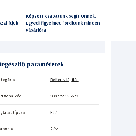
Képzett csapatunk segít Önnek.
zállítjuk
Egyedi figyelmet fordítunk minden
vásárlóra
iegészítő paraméterek
tegória
Beltéri világítás
N vonalkód
9002759986629
glalat típusa
E27
rancia
2 év