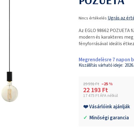
A
Ugrás az ért
Nincs értékelés
termék
átlagos
Az EGLO 98662 POZUETA füg
értékelése
modern és karakteres megj
5-
fényforrásával ideális étke
ből
0,0
csillag.
Megrendelèsre 7 napon be
2026.
29 591 Ft
–25 %
22 193 Ft
17 475 Ft ÁFA nélkül
Egységár:
❤️ Vásárlóink ajánlják
✓
Minőségi garancia