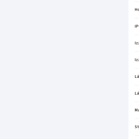
H
IP
Iz
Iz
L
L
M
St