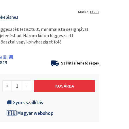
Márka:
EGLO
ékeléshez
geszték letisztult, minimalista designjával
elenést ad. Három külön függesztett
zőasztal vagy konyhasziget fölé.
lül 🚚
8.19
Szállítási lehetőségek
KOSÁRBA
🚚 Gyors szállítás
🇭🇺 Magyar webshop