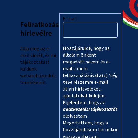
b
l
E-mail
Feliratkozás
é
hírlevélre
c
Hozzájárulok, hogy az
Adja meg az e-
általam önként
mail címét, és mi
megadott nevem és e-
tájékoztatást
mail címem
küldünk
felhasználásával a(z)
*cég
webáruházunk új
neve
részemre e-mail
termékeiről.
útján hírleveleket,
ajánlatokat küldjön.
Kijelentem, hogy az
adatkezelési tájékoztatót
elolvastam.
Megértettem, hogy a
hozzájárulásom bármikor
visszavonhatom.