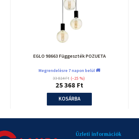
EGLO 98663 Függeszték POZUETA
Megrendelèsre 7 napon belül 🚚
33 824 Ft
(–25 %)
25 368 Ft
KOSÁRBA
Üzleti információk