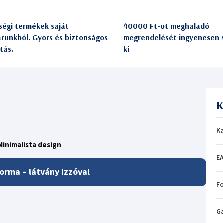
ségi termékek saját
40000 Ft-ot meghaladó
árunkból. Gyors és biztonságos
megrendelését ingyenesen s
itás.
ki
K
Ka
Minimalista design
EA
forma – látvány izzóval
Fo
Ga