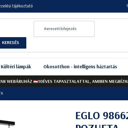
zelési tájékoztató
Kültéri lámpák
Okosotthon - intelligens háztartás
AR WEBÁRUHÁZ
10ÉVES TAPASZTALATTAL, AMIBEN MEGBÍZH
TA
EGLO 98662
POZUETA