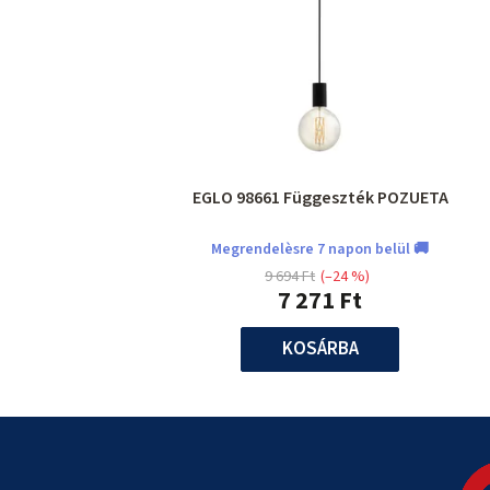
EGLO 98661 Függeszték POZUETA
Megrendelèsre 7 napon belül 🚚
9 694 Ft
(–24 %)
7 271 Ft
KOSÁRBA
L
á