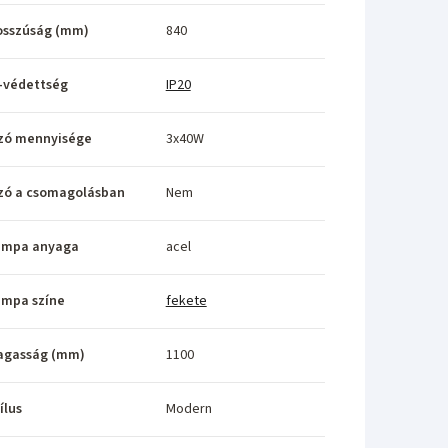
osszúság (mm)
840
-védettség
IP20
zó mennyisége
3x40W
zó a csomagolásban
Nem
ámpa anyaga
acel
ámpa színe
fekete
agasság (mm)
1100
ílus
Modern