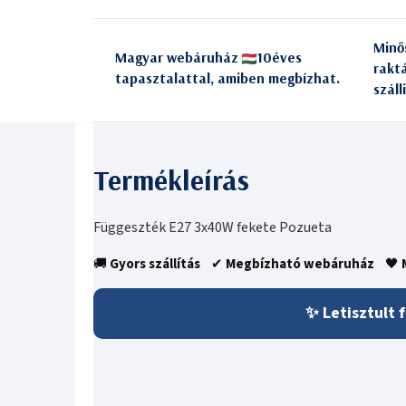
Minő
Magyar webáruház
10éves
rakt
tapasztalattal, amiben megbízhat.
száll
Függeszték E27 3x40W fekete Pozueta
🚚
Gyors szállítás
✔
Megbízható webáruház
🖤
✨ Letisztult 