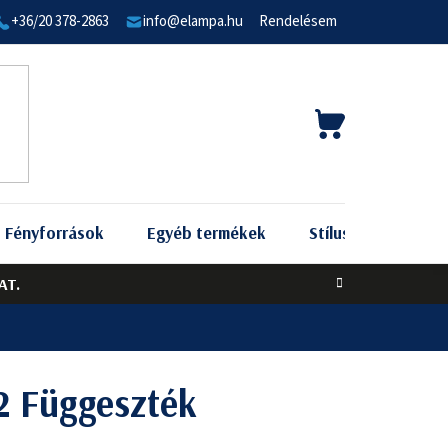
+36/20 378-2863
info@elampa.hu
Rendelésem
KOSÁR
Fényforrások
Egyéb termékek
Stílus szerint
AT.
 Függeszték