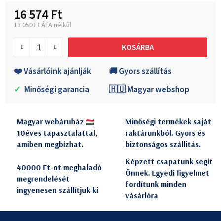
16 574 Ft
13 050 Ft ÁFA nélkül
Egységár:
KOSÁRBA
❤️ Vásárlóink ajánlják
🚚 Gyors szállítás
✓
Minőségi garancia
🇭🇺 Magyar webshop
Magyar webáruház
Minőségi termékek saját
10éves tapasztalattal,
raktárunkból. Gyors és
amiben megbízhat.
biztonságos szállitás.
Képzett csapatunk segít
40000 Ft-ot meghaladó
Önnek. Egyedi figyelmet
megrendelését
fordítunk minden
ingyenesen szállítjuk ki
vásárlóra
L