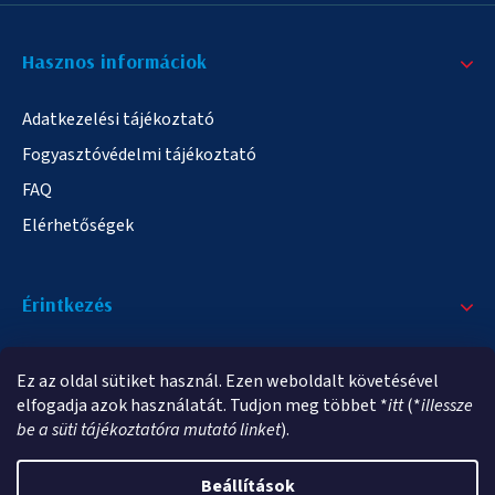
Hasznos informáciok
Adatkezelési tájékoztató
Fogyasztóvédelmi tájékoztató
FAQ
Elérhetőségek
Érintkezés
+36/20 378-2863
Ez az oldal sütiket használ. Ezen weboldalt követésével
info@elampa.hu
elfogadja azok használatát. Tudjon meg többet *
itt
(*
illessze
be a süti tájékoztatóra mutató linket
).
Beállítások