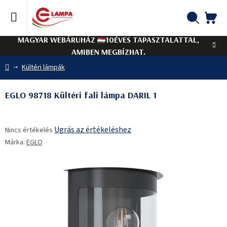
Ugrás
a
fő
KO
Keresés
tartalomhoz
MAGYAR WEBÁRUHÁZ
10ÉVES TAPASZTALATTAL,
AMIBEN MEGBÍZHAT.
Kezdőlap
Kültéri lámpák
EGLO 98718 Kültéri fali lámpa DARIL 1
A
Ugrás az értékeléshez
Nincs értékelés
termék
Márka:
EGLO
átlagos
értékelése
5-
ből
0,0
csillag.