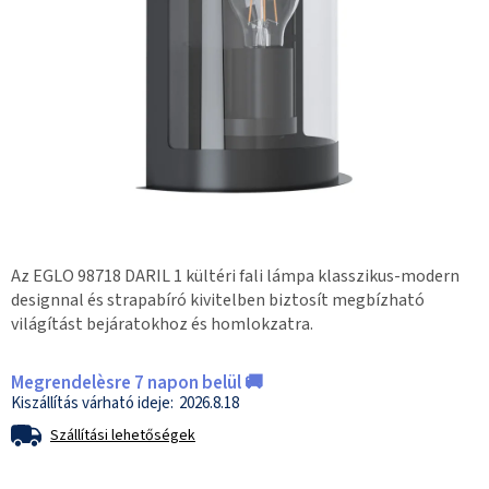
Az EGLO 98718 DARIL 1 kültéri fali lámpa klasszikus-modern
designnal és strapabíró kivitelben biztosít megbízható
világítást bejáratokhoz és homlokzatra.
Megrendelèsre 7 napon belül 🚚
2026.8.18
Szállítási lehetőségek