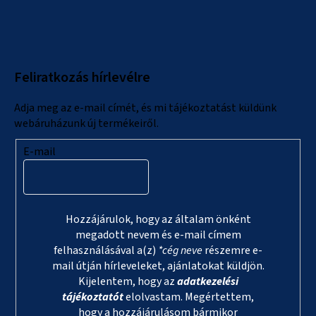
á
b
l
Feliratkozás hírlevélre
é
c
Adja meg az e-mail címét, és mi tájékoztatást küldünk
webáruházunk új termékeiről.
E-mail
Hozzájárulok, hogy az általam önként
megadott nevem és e-mail címem
felhasználásával a(z)
*cég neve
részemre e-
mail útján hírleveleket, ajánlatokat küldjön.
Kijelentem, hogy az
adatkezelési
tájékoztatót
elolvastam. Megértettem,
hogy a hozzájárulásom bármikor